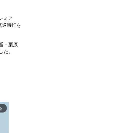
プレミア
点適時打を
番・栗原
した。
る