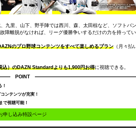
城、九里、山下、野手陣では西川、森、太田椋など、ソフトバ
故障離脱がなければ、リーグ優勝争いするだけの力を持ってい
でDAZNのプロ野球コンテンツをすべて楽しめるプラン
（月々払
込）のDAZN Standard​よりも1,900円お得
に視聴できる。
POINT
る！
どコンテンツが充実！
まで視聴可能！
お申し込み特設ページ