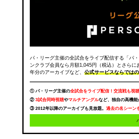
パ・リーグ主催の全試合をライブ配信する「パ・
ンクラブ会員なら月額1,045円（税込）とさら
年分のアーカイブなど、
公式サービスならではの
① パ・リーグ主催の
全試合をライブ配信！交流戦も視
②
3試合同時視聴
や
マルチアングル
など、独自の高機能
③ 2012年以降のアーカイブも見放題。
過去の名シーン