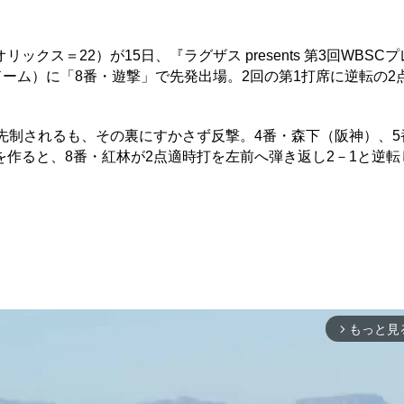
ス＝22）が15日、『ラグザス presents 第3回WBSC
ドーム）に「8番・遊撃」で先発出場。2回の第1打席に逆転の2
先制されるも、その裏にすかさず反撃。4番・森下（阪神）、5
作ると、8番・紅林が2点適時打を左前へ弾き返し2－1と逆転
もっと見
arrow_forward_ios