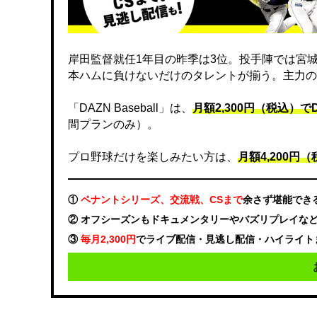
岸田監督就任1年目の昨季は3位。投手陣では宮
本ハムに負けないだけのタレントが揃う。主力の
「DAZN Baseball」は、
月額2,300円（税込）
間プランのみ）。
プロ野球だけを楽しみたい方は、
月額4,200円（税
①
ペナントシリーズ、交流戦、CSまで
余さず堪能でき
② オフシーズンもドキュメンタリーやバズリプレイな
③
毎月2,300円
でライブ配信・見逃し配信・ハイライト