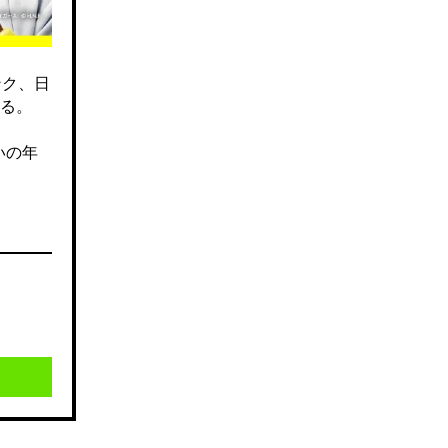
ンク、日
る。
いの年