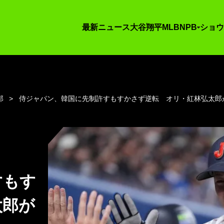
最新ニュース
大谷翔平
MLB
NPB
ショウ
郎
侍ジャパン、韓国に先制許すもすかさず逆転 オリ・紅林弘太郎
すもす
太郎が