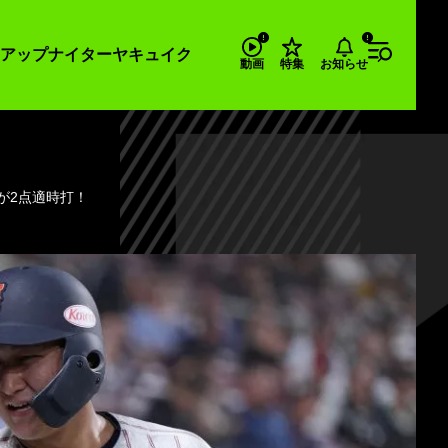
アップナイター
ヤキュイク
お知らせ
動画
特集
が2点適時打！