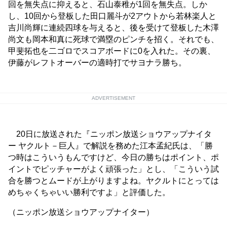
回を無失点に抑えると、石山泰稚が1回を無失点。しか
し、10回から登板した田口麗斗が2アウトから若林楽人と
吉川尚輝に連続四球を与えると、後を受けて登板した木澤
尚文も岡本和真に死球で満塁のピンチを招く。それでも、
甲斐拓也を二ゴロでスコアボードに0を入れた。その裏、
伊藤がレフトオーバーの適時打でサヨナラ勝ち。
ADVERTISEMENT
20日に放送された『ニッポン放送ショウアップナイタ
ー ヤクルト－巨人』で解説を務めた江本孟紀氏は、「勝
つ時はこういうもんですけど、今日の勝ちはポイント、ポ
イントでピッチャーがよく頑張った」とし、「こういう試
合を勝つとムードが上がりますよね。ヤクルトにとっては
めちゃくちゃいい勝利ですよ」と評価した。
（ニッポン放送ショウアップナイター）