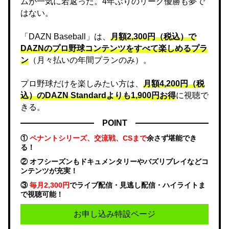
ムが一気に若返った。4年ぶりのリーグ優勝も夢で
はない。
「DAZN Baseball」は、
月額2,300円（税込）で
DAZNのプロ野球コンテンツをすべて楽しめるプラ
ン
（月々払いの年間プランのみ）。
プロ野球だけを楽しみたい方は、
月額4,200円（税
込）のDAZN Standard​よりも1,900円お得
に視聴で
きる。
POINT
①
ペナントシリーズ、交流戦、CSまで
余さず堪能でき
る！
② オフシーズンもドキュメンタリーやバズリプレイなどコ
ンテンツが充実！
③
毎月2,300円
でライブ配信・見逃し配信・ハイライトま
で視聴可能！
お申し込み特設ページ