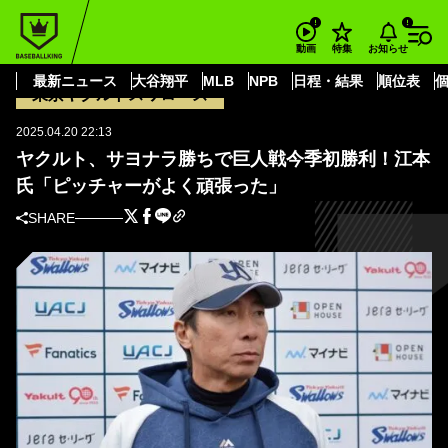
BASEBALL KING
東京ヤクルトスワローズ
ヤクルト、サヨナラ勝ちで巨人戦今季初勝利！江本氏「ピッチャーがよく頑
お知らせ
動画
特集
張った」
最新ニュース
大谷翔平
MLB
NPB
日程・結果
順位表
東京ヤクルトスワローズ
2025.04.20 22:13
ヤクルト、サヨナラ勝ちで巨人戦今季初勝利！江本
氏「ピッチャーがよく頑張った」
SHARE