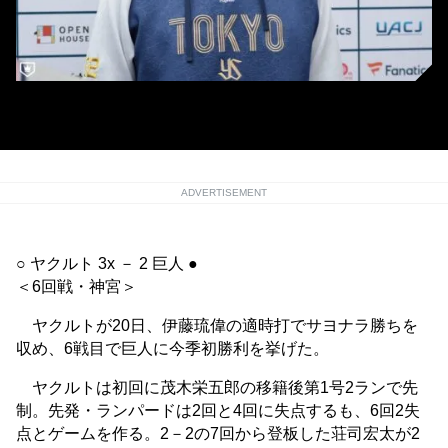
ヤクルト・髙津臣吾監督
ADVERTISEMENT
○ ヤクルト 3x － 2 巨人 ●
＜6回戦・神宮＞
ヤクルトが20日、伊藤琉偉の適時打でサヨナラ勝ちを
収め、6戦目で巨人に今季初勝利を挙げた。
ヤクルトは初回に茂木栄五郎の移籍後第1号2ランで先
制。先発・ランパードは2回と4回に失点するも、6回2失
点とゲームを作る。2－2の7回から登板した荘司宏太が2