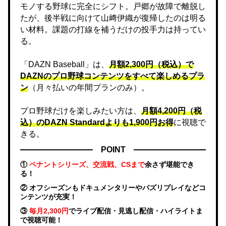
モノする野球に完全にシフト。戸郷が故障で離脱し
たが、後半戦に向けて山﨑伊織が復帰したのは明る
い材料。課題の打線を補うだけの投手力は持ってい
る。
「DAZN Baseball」は、
月額2,300円（税込）で
DAZNのプロ野球コンテンツをすべて楽しめるプラ
ン
（月々払いの年間プランのみ）。
プロ野球だけを楽しみたい方は、
月額4,200円（税
込）のDAZN Standard​よりも1,900円お得
に視聴で
きる。
POINT
①
ペナントシリーズ、交流戦、CSまで
余さず堪能でき
る！
② オフシーズンもドキュメンタリーやバズリプレイなどコ
ンテンツが充実！
③
毎月2,300円
でライブ配信・見逃し配信・ハイライトま
で視聴可能！