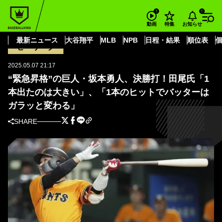
BASEBALL KING
読売ジャイアンツ
坂本 勇人
“緊急昇格”の巨人・坂本勇人、決勝打！田尾氏「1本出たのは大きい」、「1
お知らせ
動画
特集
本のヒットでバッターはガラッと変わる」
最新ニュース
大谷翔平
MLB
NPB
日程・結果
順位表
セ・リーグ
2025.05.07 21:17
“緊急昇格”の巨人・坂本勇人、決勝打！田尾氏「1
本出たのは大きい」、「1本のヒットでバッターは
ガラッと変わる」
SHARE