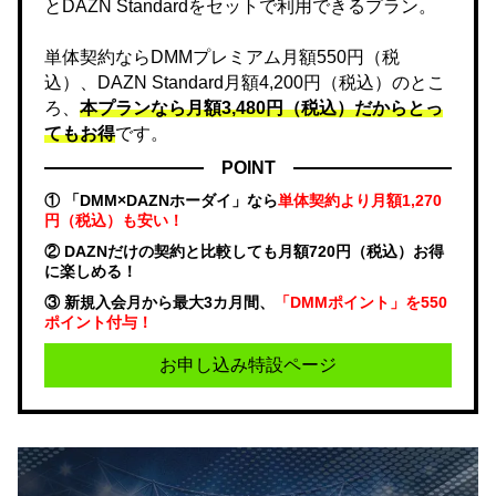
とDAZN Standardをセットで利用できるプラン。
単体契約ならDMMプレミアム月額550円（税
込）、DAZN Standard月額4,200円（税込）のとこ
ろ、
本プランなら月額3,480円（税込）だからとっ
てもお得
です。
POINT
① 「DMM×DAZNホーダイ」なら
単体契約より月額1,270
円（税込）も安い！
② DAZNだけの契約と比較しても月額720円（税込）お得
に楽しめる！
③ 新規入会月から最大3カ月間、
「DMMポイント」を550
ポイント付与！
お申し込み特設ページ