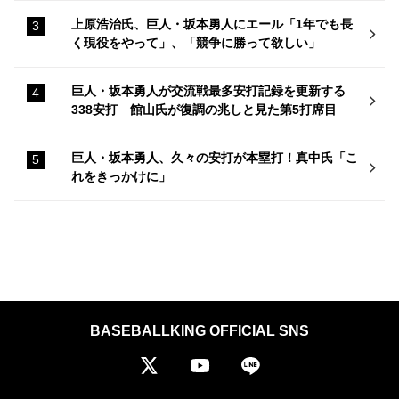
上原浩治氏、巨人・坂本勇人にエール「1年でも長
く現役をやって」、「競争に勝って欲しい」
巨人・坂本勇人が交流戦最多安打記録を更新する
338安打 館山氏が復調の兆しと見た第5打席目
巨人・坂本勇人、久々の安打が本塁打！真中氏「こ
れをきっかけに」
BASEBALLKING OFFICIAL SNS