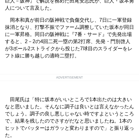
巨人－阪神』で解説を務めた田尾安志氏が、巨人・坂本勇
人について言及した。
岡本和真が前日の阪神戦で負傷交代し、7日に一軍登録
抹消となり、打撃不振でファーム調整していた坂本が同日
に一軍昇格。同日の阪神戦に『7番・サード』で先発出場
すると、2－2の4回二死一塁の第2打席、先発・門別啓人
が3ボール2ストライクから投じた7球目のスライダーをレ
フト線に勝ち越しの適時二塁打。
ADVERTISEMENT
田尾氏は「特に坂本がいいところで1本出たのは大きい
なと思いました。そんなに調子は良いとは言えなかったん
でしょう。調子の良し悪しじゃない時ですよというところ
で、結果を残したのでさすがだなと思いましたね。1本の
ヒットでバッターはガラッと変わりますので」と振り返っ
た。