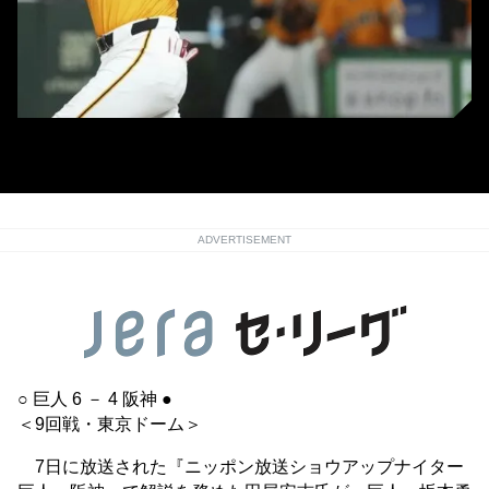
巨人・坂本 (C)Kyodo News
ADVERTISEMENT
○ 巨人 6 － 4 阪神 ●
＜9回戦・東京ドーム＞
7日に放送された『ニッポン放送ショウアップナイター