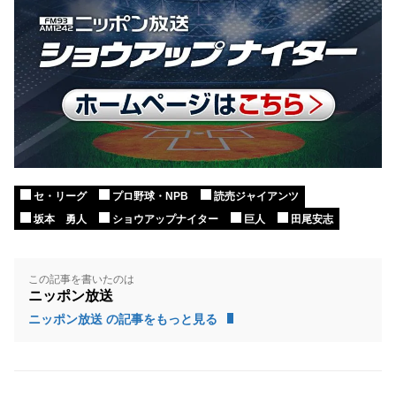
セ・リーグ
プロ野球・NPB
読売ジャイアンツ
坂本 勇人
ショウアップナイター
巨人
田尾安志
この記事を書いたのは
ニッポン放送
ニッポン放送 の記事をもっと見る