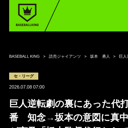
BASEBALL KING
読売ジャイアンツ
坂本 勇人
巨人
セ・リーグ
2026.07.08 07:00
巨人逆転劇の裏にあった代
番 知念→坂本の意図に真