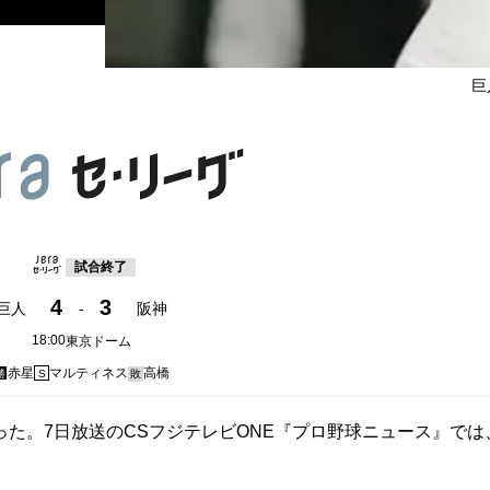
巨
試合終了
4
3
巨人
-
阪神
18:00
東京ドーム
赤星
マルティネス
高橋
勝
S
敗
た。7日放送のCSフジテレビONE『プロ野球ニュース』では