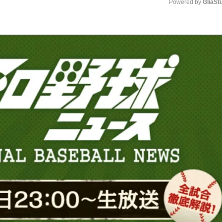
Powered by 
GliaSt
Mute