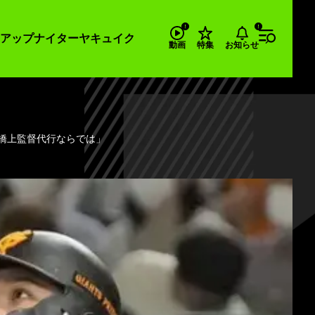
アップナイター
ヤキュイク
お知らせ
動画
特集
橋上監督代行ならでは」