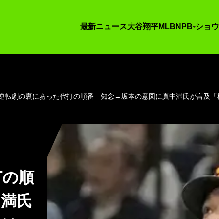
最新ニュース
大谷翔平
MLB
NPB
ショウ
逆転劇の裏にあった代打の順番 知念→坂本の意図に真中満氏が言及「
打の順
中満氏