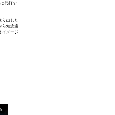
らに代打で
送り出した
から知念選
うイメージ
る