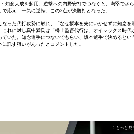
・知念大成を起用。遊撃への内野安打でつなぐと、満塁でさ
打で応え、一気に逆転。この3点が決勝打となった。
なった代打攻勢に触れ、「なぜ坂本を先にいかせずに知念を
。これに対し真中満氏は「橋上監督代行は、オイシックス時代
っていた。知念選手につないでもらい、坂本選手で決めるとい
本に託す狙いがあったとコメントした。
もっと見
arrow_forward_ios