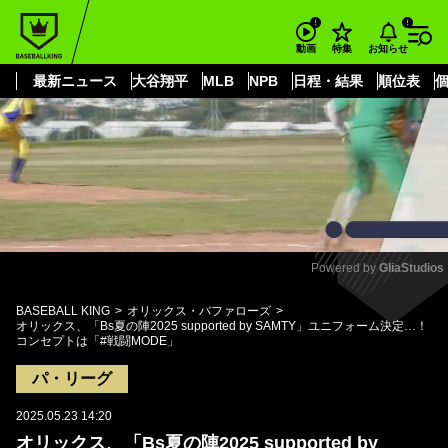
もっと見る
arrow_forward_ios
お知らせ
動画
特集
最新ニュース
大谷翔平
MLB
NPB
日程・結果
順位表
Powered by 
GliaStudios
Mute
BASEBALL KING
オリックス・バファローズ
オリックス、「Bs夏の陣2025 supported by SAMTY」ユニフォーム決定…！
コンセプトは「#戦闘MODE」
パ・リーグ
2025.05.23 14:20
オリックス、「Bs夏の陣2025 supported by