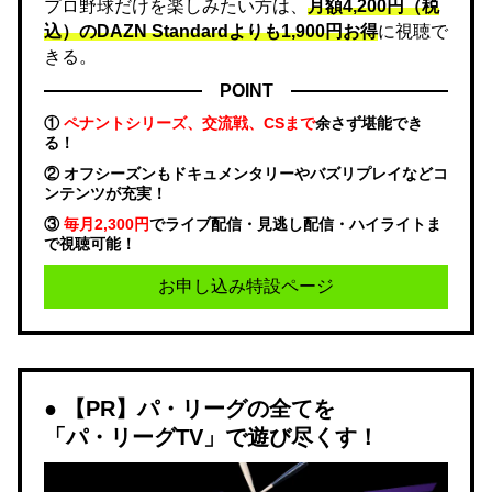
プロ野球だけを楽しみたい方は、
月額4,200円（税
込）のDAZN Standard​よりも1,900円お得
に視聴で
きる。
POINT
①
ペナントシリーズ、交流戦、CSまで
余さず堪能でき
る！
② オフシーズンもドキュメンタリーやバズリプレイなどコ
ンテンツが充実！
③
毎月2,300円
でライブ配信・見逃し配信・ハイライトま
で視聴可能！
お申し込み特設ページ
【PR】パ・リーグの全てを
「パ・リーグTV」で遊び尽くす！