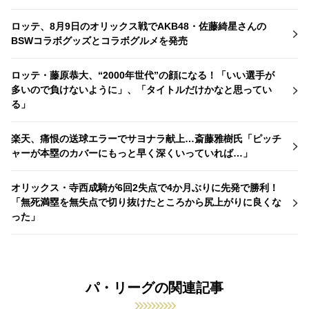
ロッテ、8月9日のオリックス戦でAKB48・佐藤綺星さんの
BSWコラボグッズとコラボグルメを発売
ロッテ・藤原恭大、“2000年世代”の顔になる！「いい選手が
多いので負けないように」、「タイトルだけかなと思ってい
る」
楽天、痛恨の送球エラーでサヨナラ献上…斎藤雅樹氏「ピッチ
ャーが本塁のカバーにもっと早く深くいっていれば…」
オリックス・寺西成騎が6回2失点で4か月ぶりに先発で勝利！
「無死満塁を無失点で切り抜けたところから尻上がりに良くな
った」
パ・リーグの関連記事