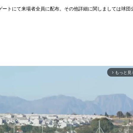
ートにて来場者全員に配布。その他詳細に関しましては球団
もっと見
arrow_forward_ios