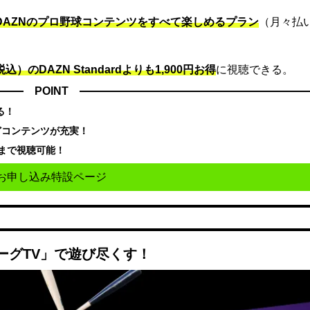
でDAZNのプロ野球コンテンツをすべて楽しめるプラン
（月々払
込）のDAZN Standard​よりも1,900円お得
に視聴できる。
POINT
る！
どコンテンツが充実！
まで視聴可能！
お申し込み特設ページ
ーグTV」で遊び尽くす！