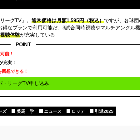
リーグTV」。
通常価格は月額1,595円（税込）
ですが、各球団
にお得なプランで利用可能だ。3試合同時視聴やマルチアングル機
視聴体験
が充実している
POINT
聴可能！
が充実！
を回想できる！
パ・リーグTV申し込み
ンズ
美馬 学
ニュース
ロッテ
引退2025