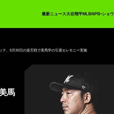
最新ニュース
大谷翔平
MLB
NPB
ショウ
ッテ、9月30日の楽天戦で美馬学の引退セレモニー実施
美馬