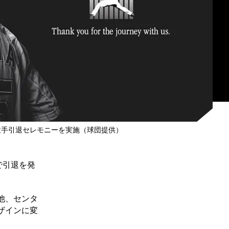
投手引退セレモニーを実施（球団提供）
で引退を発
他、センタ
ザインに変