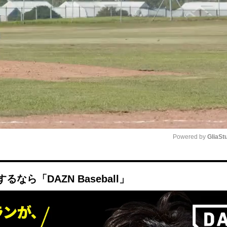
Powered by 
GliaSt
Mute
ら「DAZN Baseball」