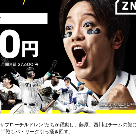
“サブローチルドレン”たちが躍動し、藤原、西川はチームの顔
後半戦もパ・リーグ引っ掻き回す。