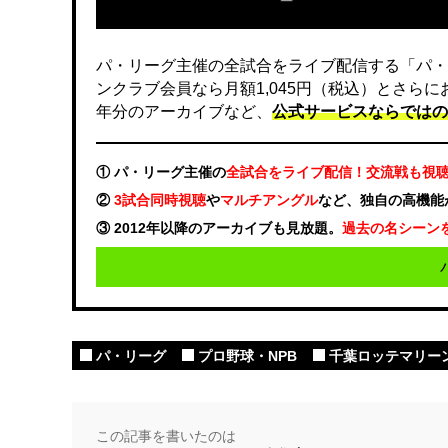
パ・リーグ主催の全試合をライブ配信する「パ・
ンクラブ会員なら月額1,045円（税込）とさら
年分のアーカイブなど、
公式サービスならではの
① パ・リーグ主催の
全試合をライブ配信！交流戦も視
②
3試合同時視聴
や
マルチアングル
など、独自の高機能
③ 2012年以降のアーカイブも見放題。
過去の名シーン
パ・リーグ
プロ野球・NPB
千葉ロッテマリー
この記事を書いたのは