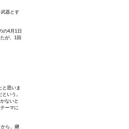
を武器とす
の4月1日
たが、1回
たと思いま
だという。
いかないと
のテーマに
）から、継