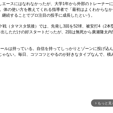
しエースにはなれなかったが、大学1年から外部のトレーナー
せた。体の使い方を教えてくれる指導者で「最初はよくわからな
。継続することでプロ注目の投手に成長したという。
戦（タマスタ筑後）では、先発し3回を52球、被安打4（2本
を出しただけの好スタートだったが、2回は無死から廣瀬隆太内
。
ールは持っている。自信を持ってしっかりとゾーンに投げ込
じゃない。毎日、コツコツとやるのが好きなタイプなんで、積
もっと見
arrow_forward_ios