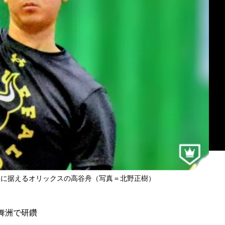
マに据えるオリックスの高谷舟（写真＝北野正樹）
舞洲で研鑽