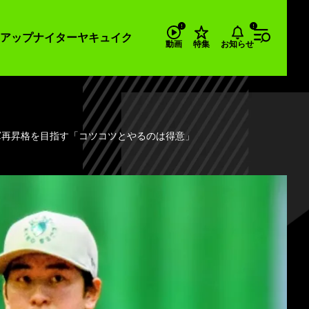
アップナイター
ヤキュイク
お知らせ
動画
特集
1軍再昇格を目指す「コツコツとやるのは得意」