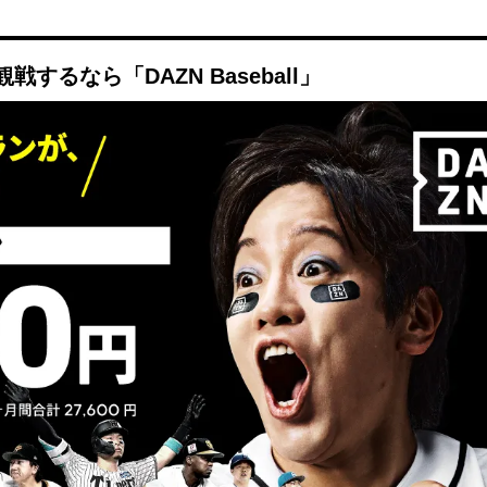
Mute
るなら「DAZN Baseball」