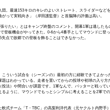
団。最速153キロのキレのよいストレート、スライダーなど
曲がって実戦向き」（岸田護監督）と首脳陣の評価は高い。
張りたい」とはキャンプ終盤のコメント。開幕1軍は逃したもの
で登板機会がやってきた。0‐6から4番手としてマウンドに登っ
、5失点で故郷での登板を飾ることはできなかった。
こういう試合を（シーズンの）最初の方に経験できてよかっ
課題はわかっている。走者を置いてからの投球や初球の入り方
（投法）や間合いが課題です。1軍なんで、バッターと戦って
えるように、マウンドでもっとシンプルに考えることを2軍で
軟式チーム「T・TBC」の高梨利洋代表（元ヤクルト内野手