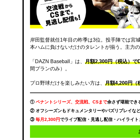
岸田監督就任1年目の昨季は3位。投手陣では宮
本ハムに負けないだけのタレントが揃う。主力の
「DAZN Baseball」は、
月額2,300円（税込）
間プランのみ）。
プロ野球だけを楽しみたい方は、
月額4,200円（税
①
ペナントシリーズ、交流戦、CSまで
余さず堪能でき
② オフシーズンもドキュメンタリーやバズリプレイな
③
毎月2,300円
でライブ配信・見逃し配信・ハイライト