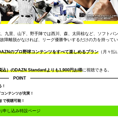
城、九里、山下、野手陣では西川、森、太田椋など、ソフトバ
故障離脱がなければ、リーグ優勝争いするだけの力を持ってい
でDAZNのプロ野球コンテンツをすべて楽しめるプラン
（月々払
込）のDAZN Standard​よりも1,900円お得
に視聴できる。
POINT
る！
どコンテンツが充実！
まで視聴可能！
お申し込み特設ページ