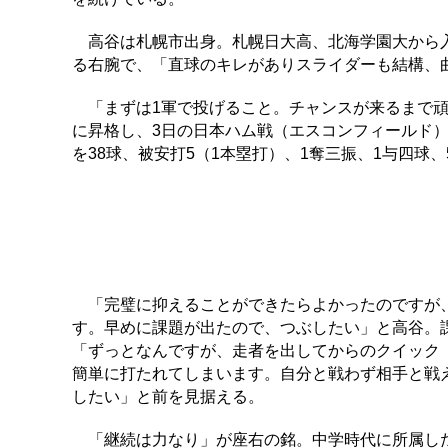
高谷は札幌市出身。札幌日大高、北海学園大から入
る右腕で、「直球のキレがありスライダーも結構、
「まずは1軍で投げること。チャンスが来るまで頑
に昇格し、3日の日本ハム戦（エスコンフィールド）
を38球、被安打5（1本塁打）、1奪三振、1与四球
「完璧に抑えることができたらよかったのですが、
す。早めに課題が出たので、つぶしたい」と高谷。
「ずっとなんですが、走者を出してからのクイック
簡単に打たれてしまいます。自分と戦わず相手と戦
したい」と前を見据える。
「継続は力なり」が座右の銘。中学時代に所属した