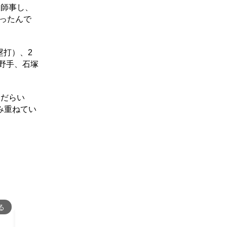
に師事し、
かったんで
塁打）、2
野手、石塚
んだらい
み重ねてい
る