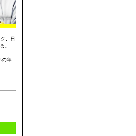
ンク、日
る。
いの年