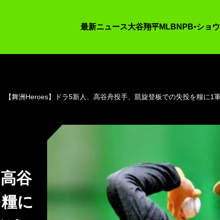
最新ニュース
大谷翔平
MLB
NPB
ショウ
【舞洲Heroes】ドラ5新人、高谷舟投手、凱旋登板での失投を糧に
、高谷
を糧に