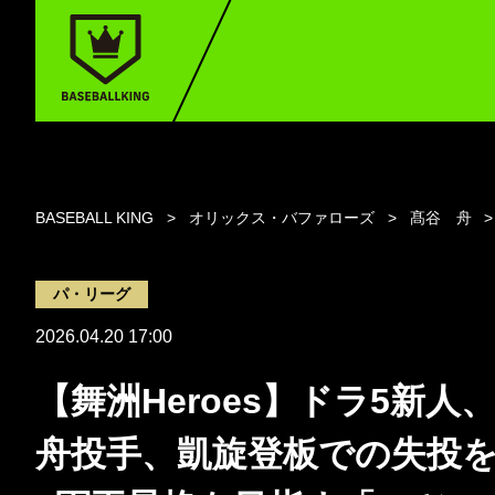
BASEBALL KING
オリックス・バファローズ
髙谷 舟
パ・リーグ
2026.04.20 17:00
【舞洲Heroes】ドラ5新人
舟投手、凱旋登板での失投