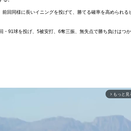
前回同様に長いイニングを投げて、勝てる確率を高められる
回・91球を投げ、5被安打、6奪三振、無失点で勝ち負けはつか
もっと見
arrow_forward_ios