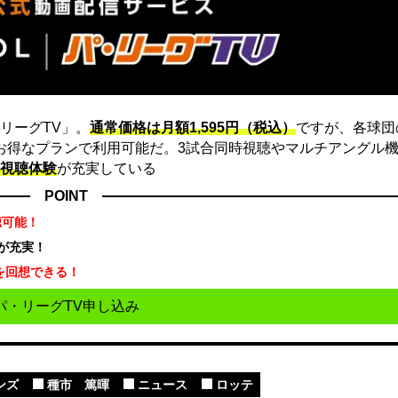
リーグTV」。
通常価格は月額1,595円（税込）
ですが、各球団
にお得なプランで利用可能だ。3試合同時視聴やマルチアングル機
視聴体験
が充実している
POINT
聴可能！
が充実！
を回想できる！
パ・リーグTV申し込み
ンズ
種市 篤暉
ニュース
ロッテ