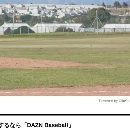
Powered by 
GliaSt
Mute
ら「DAZN Baseball」