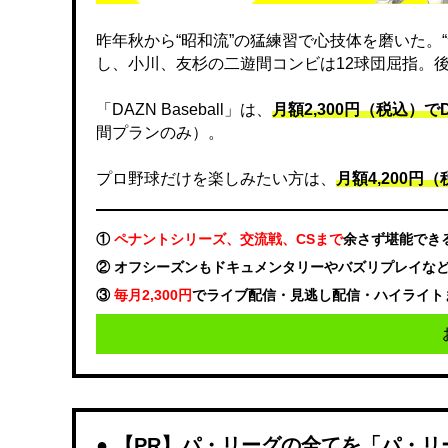
昨年秋から“昭和流”の猛練習で心技体を磨いた。
し、小川、友杉の二遊間コンビは12球団屈指。
「DAZN Baseball」は、
月額2,300円（税込）
間プランのみ）。
プロ野球だけを楽しみたい方は、
月額4,200円（税
①
ペナントシリーズ、交流戦、CSまで
余さず堪能でき
② オフシーズンもドキュメンタリーやバズリプレイな
③
毎月2,300円
でライブ配信・見逃し配信・ハイライト
【PR】パ・リーグの全てを「パ・リ