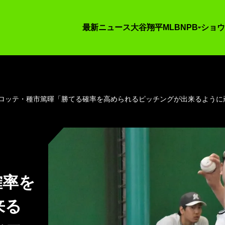
最新ニュース
大谷翔平
MLB
NPB
ショウ
ロッテ・種市篤暉「勝てる確率を高められるピッチングが出来るように
確率を
来る