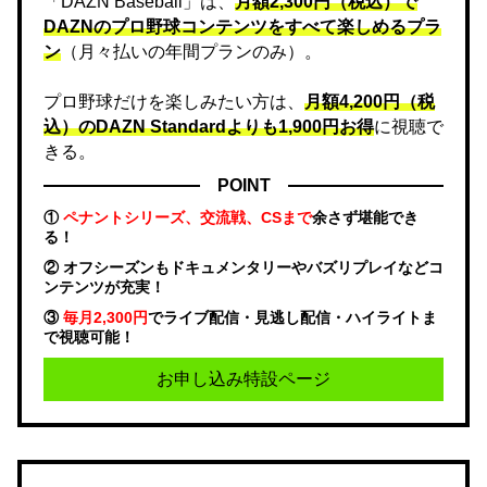
「DAZN Baseball」は、
月額2,300円（税込）で
DAZNのプロ野球コンテンツをすべて楽しめるプラ
ン
（月々払いの年間プランのみ）。
プロ野球だけを楽しみたい方は、
月額4,200円（税
込）のDAZN Standard​よりも1,900円お得
に視聴で
きる。
POINT
①
ペナントシリーズ、交流戦、CSまで
余さず堪能でき
る！
② オフシーズンもドキュメンタリーやバズリプレイなどコ
ンテンツが充実！
③
毎月2,300円
でライブ配信・見逃し配信・ハイライトま
で視聴可能！
お申し込み特設ページ