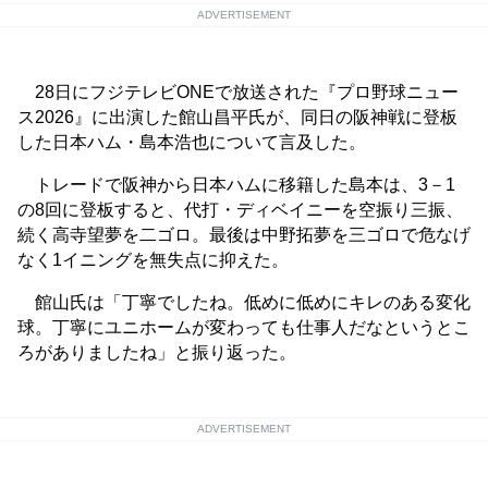
ADVERTISEMENT
28日にフジテレビONEで放送された『プロ野球ニュー
ス2026』に出演した館山昌平氏が、同日の阪神戦に登板
した日本ハム・島本浩也について言及した。
トレードで阪神から日本ハムに移籍した島本は、3－1
の8回に登板すると、代打・ディベイニーを空振り三振、
続く高寺望夢を二ゴロ。最後は中野拓夢を三ゴロで危なげ
なく1イニングを無失点に抑えた。
館山氏は「丁寧でしたね。低めに低めにキレのある変化
球。丁寧にユニホームが変わっても仕事人だなというとこ
ろがありましたね」と振り返った。
ADVERTISEMENT