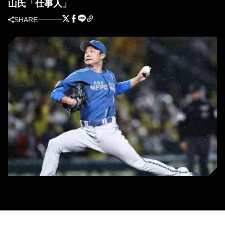
山氏「仕事人」
SHARE
阪神・島本浩也(C)Kyodo News