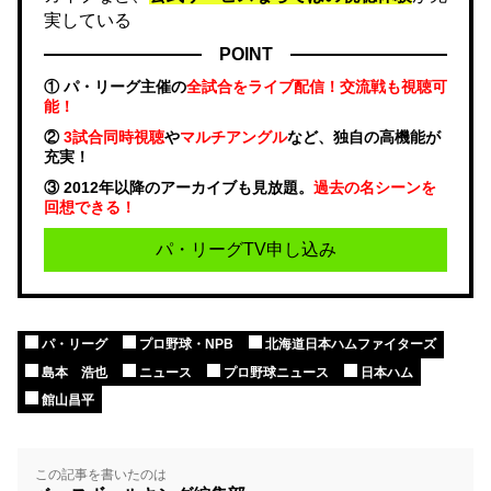
実している
POINT
① パ・リーグ主催の
全試合をライブ配信！交流戦も視聴可
能！
②
3試合同時視聴
や
マルチアングル
など、独自の高機能が
充実！
③ 2012年以降のアーカイブも見放題。
過去の名シーンを
回想できる！
パ・リーグTV申し込み
パ・リーグ
プロ野球・NPB
北海道日本ハムファイターズ
島本 浩也
ニュース
プロ野球ニュース
日本ハム
館山昌平
この記事を書いたのは