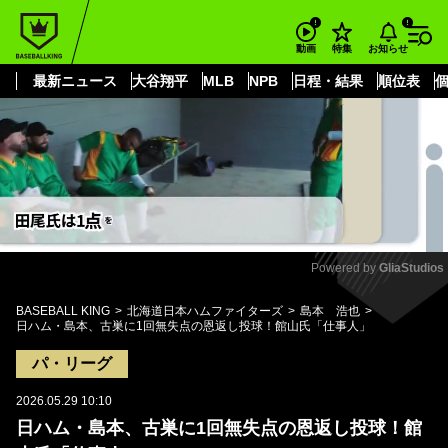
もっと見る
arrow_forward_ios
お知らせ
動画
特集
最新ニュース
大谷翔平
MLB
NPB
日程・結果
順位表
Powered by 
GliaStudios
Mute
BASEBALL KING
北海道日本ハムファイターズ
島本 浩也
日ハム・島本、古巣に1回無失点の恩返し投球！館山氏「仕事人」
パ・リーグ
2026.05.29 10:10
日ハム・島本、古巣に1回無失点の恩返し投球！館