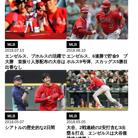
MLB
MLB
2018.07.13
2018.06.10
エンゼルス、プホルスの活躍で
エンゼルス、6連勝で貯金9 プ
大勝 首振り人形配布の大谷は
ホルス9号弾、スカッグス5勝目
出番なし
MLB
MLB
2018.05.07
2018.05.05
シアトルの歴史的な2日間
大谷、2戦連続の2安打含む3出
塁＆打点 エンゼルスは大谷復