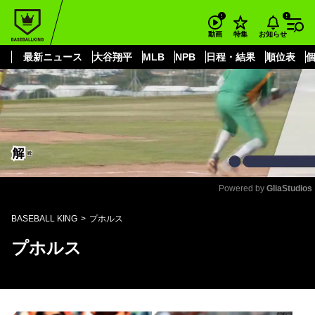
もっと見る
arrow_forward_ios
お知らせ
動画
特集
最新ニュース
大谷翔平
MLB
NPB
日程・結果
順位表
Powered by 
GliaStudios
Mute
BASEBALL KING
プホルス
プホルス