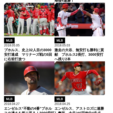
帰後4連勝！
MLB
MLB
2018.05.05
2018.05.03
プホルス、史上32人目の3000
激走の大谷、無安打も勝利に貢
安打達成 マリナーズ戦の5回
献 プホルス2長打、3000安打
に右前打放つ
へ残り2本
MLB
MLB
2018.04.27
2018.04.25
エンゼルス“不動の4番”プホル
エンゼルス、アストロズに連勝