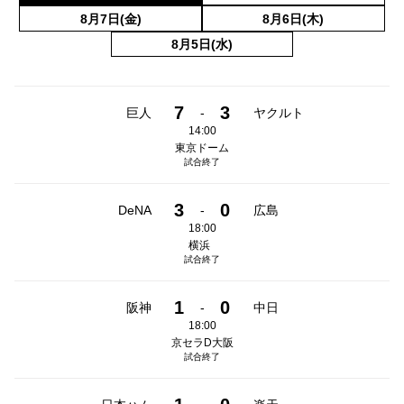
8月7日(金)
8月6日(木)
8月5日(水)
7
3
巨人
-
ヤクルト
14:00
東京ドーム
試合終了
3
0
DeNA
-
広島
18:00
横浜
試合終了
1
0
阪神
-
中日
18:00
京セラD大阪
試合終了