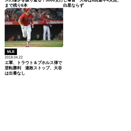
スの凄さを振り返る！3000安打
し奪首 大谷は6回途中4失点、
まで残り6本
白星ならず
MLB
2018.04.22
エ軍、トラウト＆プホルス弾で
逆転勝利 連敗ストップ、大谷
は出番なし