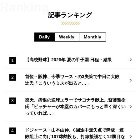
記事ランキング
Daily
Weekly
Monthly
【高校野球】2026年 夏の甲子園 日程・結果
首位・阪神、今季ワーストの3失策で中日に大敗
辻氏「こういうミスが出ると…」
楽天、痛恨の送球エラーでサヨナラ献上…斎藤雅樹
氏「ピッチャーが本塁のカバーにもっと早く深くい
っていれば…」
ドジャース・山本由伸、6回途中無失点で降板 連
敗阻止に向け107球熱投も、打線援護なく12勝目な