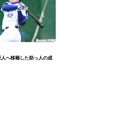
巨人へ移籍した助っ人の成