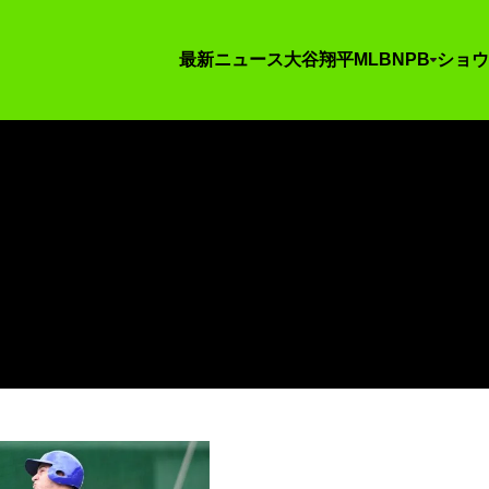
最新ニュース
大谷翔平
MLB
NPB
ショウ