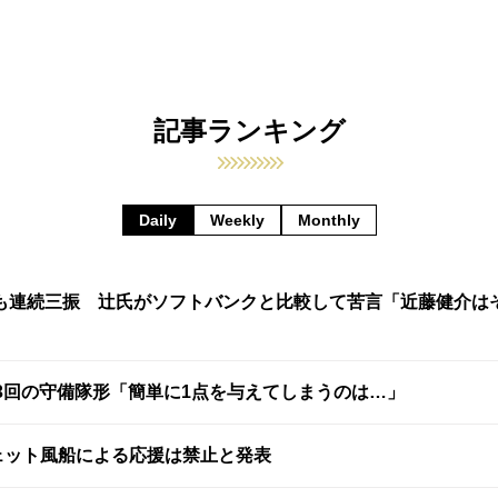
記事ランキング
Daily
Weekly
Monthly
も連続三振 辻氏がソフトバンクと比較して苦言「近藤健介は
3回の守備隊形「簡単に1点を与えてしまうのは…」
ェット風船による応援は禁止と発表