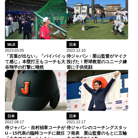
MLB
日本
2023.03.05
2022.12.10
「言葉が出ない」「バイバイっ
侍ジャパン・栗山監督がマイク
て感じ」本塁打王もコーチも大
投げた！野球教室のユニーク練
谷翔平の打撃に唖然
習に子供笑顔
日本
日本
2022.08.17
2021.12.17
侍ジャパン・吉村禎章コーチが
侍ジャパンのコーチングスタッ
U－15代表の臨時コーチに就任
フ発表 栗山監督のもとに五輪