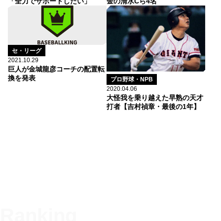
「全力でサポートしたい」
金の清水Cら4名
セ・リーグ
2021.10.29
巨人が金城龍彦コーチの配置転
換を発表
プロ野球・NPB
2020.04.06
大怪我を乗り越えた早熟の天才
打者【吉村禎章・最後の1年】