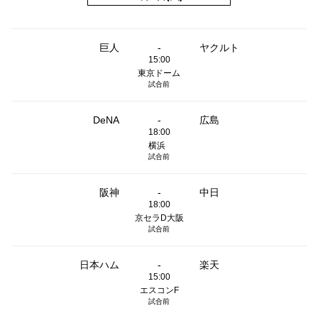
巨人
-
ヤクルト
15:00
東京ドーム
試合前
DeNA
-
広島
18:00
横浜
試合前
阪神
-
中日
18:00
京セラD大阪
試合前
日本ハム
-
楽天
15:00
エスコンF
試合前