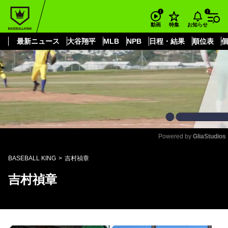
もっと見る
arrow_forward_ios
お知らせ
動画
特集
最新ニュース
大谷翔平
MLB
NPB
日程・結果
順位表
Powered by 
GliaStudios
Mute
BASEBALL KING
吉村禎章
吉村禎章