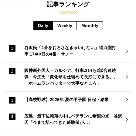
記事ランキング
Daily
Weekly
Monthly
谷沢氏「4番をおろさなきゃいけない」得点圏打
率.174中日の4番・サノー
阪神新外国人・ガルシア、打率.214も2試合連続
弾 今江氏「変化球を仕留めて長打にできる」、
「ホームランバッターで大事なところ」
【高校野球】2026年 夏の甲子園 日程・結果
広島、最下位転落の中にベテランに希望の光 谷沢
氏「今まで培ってきた経験値が…」