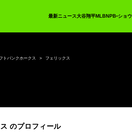
最新ニュース
大谷翔平
MLB
NPB
ショウ
フトバンクホークス
フェリックス
ス のプロフィール