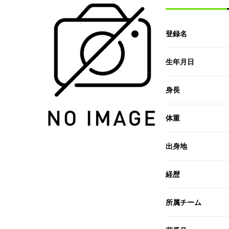
登録名
生年月日
身長
体重
出身地
経歴
所属チーム