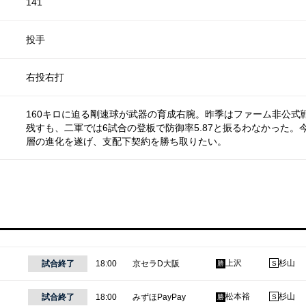
141
投手
右投右打
160キロに迫る剛速球が武器の育成右腕。昨季はファーム非公式
残すも、二軍では6試合の登板で防御率5.87と振るわなかった。
層の進化を遂げ、支配下契約を勝ち取りたい。
上沢
杉山
試合終了
18:00
京セラD大阪
勝
S
松本裕
杉山
試合終了
18:00
みずほPayPay
勝
S