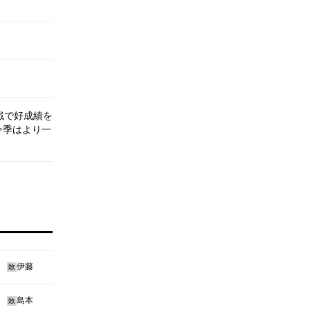
戦で好成績を
今季はより一
伊藤
敗
島本
敗