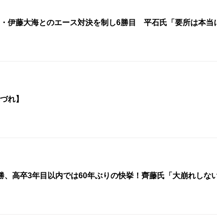
・伊藤大海とのエース対決を制し6勝目 平石氏「要所は本当
づれ】
勝、高卒3年目以内では60年ぶりの快挙！齊藤氏「大崩れしな