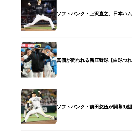
ソフトバンク・上沢直之、日本ハム
真価が問われる新庄野球【白球つれ
ソフトバンク・前田悠伍が開幕9連