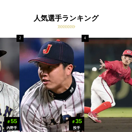
人気選手ランキング
2
4
55
35
＃
＃
内野手
投手