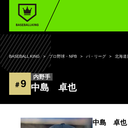
BASEBALL KING
プロ野球・NPB
パ・リーグ
北海道
内野手
9
＃
中島 卓也
中島 卓也