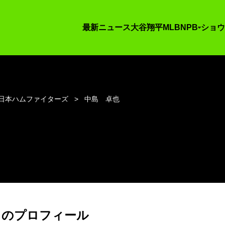
最新ニュース
大谷翔平
MLB
NPB
ショウ
日本ハムファイターズ
中島 卓也
 のプロフィール