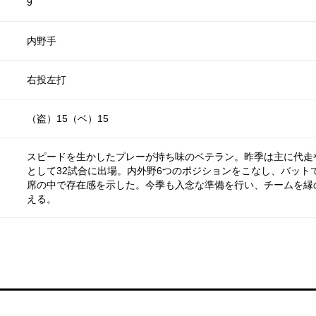
9
内野手
右投左打
（盗）15（ベ）15
スピードを生かしたプレーが持ち味のベテラン。昨季は主に代走
として32試合に出場。内外野6つのポジションをこなし、バット
席の中で存在感を示した。今季も入念な準備を行い、チームを縁
える。