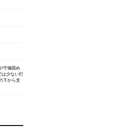
や守備固め
では少ない打
の下から支