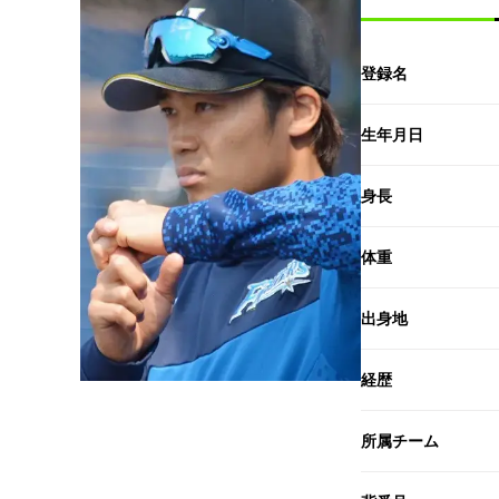
登録名
生年月日
身長
体重
出身地
経歴
所属チーム