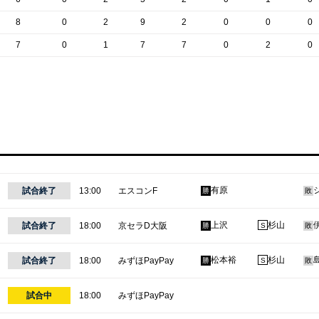
8
0
2
9
2
0
0
0
7
0
1
7
7
0
2
0
有原
試合終了
13:00
エスコンF
勝
敗
上沢
杉山
試合終了
18:00
京セラD大阪
勝
S
敗
松本裕
杉山
試合終了
18:00
みずほPayPay
勝
S
敗
試合中
18:00
みずほPayPay