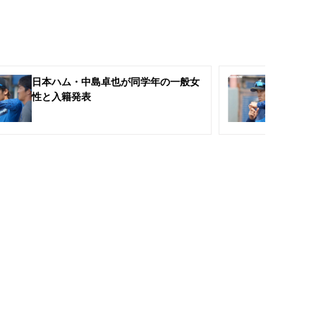
日本ハム・中島卓也が同学年の一般女
日
性と入籍発表
卒