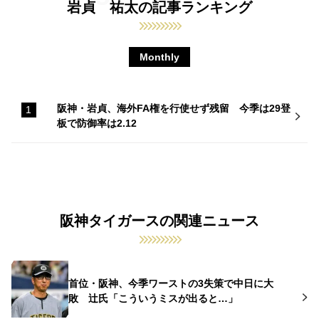
岩貞 祐太の記事ランキング
Monthly
阪神・岩貞、海外FA権を行使せず残留 今季は29登
板で防御率は2.12
阪神タイガースの関連ニュース
首位・阪神、今季ワーストの3失策で中日に大
敗 辻氏「こういうミスが出ると…」