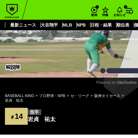
もっと見る
arrow_forward_ios
お知らせ
動画
特集
最新ニュース
大谷翔平
MLB
NPB
日程・結果
順位表
Powered by 
GliaStudios
Mute
BASEBALL KING
プロ野球・NPB
セ・リーグ
阪神タイガース
岩貞 祐太
投手
14
＃
岩貞 祐太