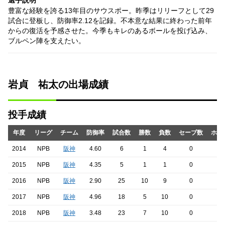
選手説明
豊富な経験を誇る13年目のサウスポー。昨季はリリーフとして29
試合に登板し、防御率2.12を記録。不本意な結果に終わった前年
からの復活を予感させた。今季もキレのあるボールを投げ込み、
ブルペン陣を支えたい。
岩貞 祐太の出場成績
投手成績
年度
リーグ
チーム
防御率
試合数
勝数
負数
セーブ数
ホー
2014
NPB
阪神
4.60
6
1
4
0
2015
NPB
阪神
4.35
5
1
1
0
2016
NPB
阪神
2.90
25
10
9
0
2017
NPB
阪神
4.96
18
5
10
0
2018
NPB
阪神
3.48
23
7
10
0