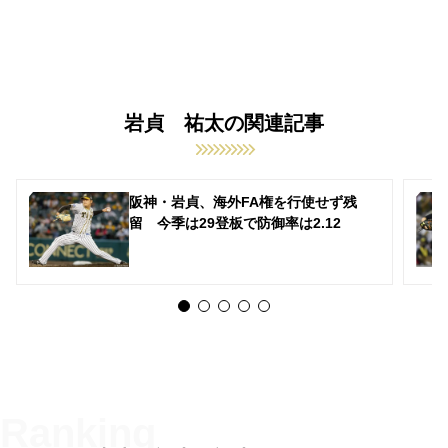
岩貞 祐太の関連記事
阪神・岩貞、海外FA権を行使せず残
留 今季は29登板で防御率は2.12