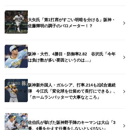
大矢氏「第1打席がすごい明暗を分ける」阪神・
佐藤輝明の調子のバロメーター！？
阪神・大竹、4勝目・防御率2.82 谷沢氏「今年
は負け数が多い要因というのは…」
阪神新外国人・ガルシア、打率.214も2試合連続
弾 今江氏「変化球を仕留めて長打にできる」、
「ホームランバッターで大事なところ」
佐伯氏が挙げた阪神野手陣のキーマンは大山「3
番、4番をかえす仕事をしないといけない」