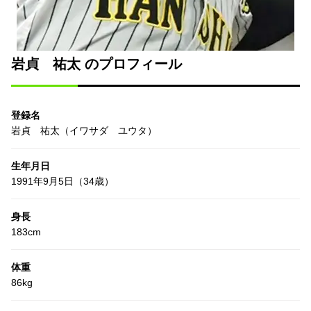
岩貞 祐太 のプロフィール
登録名
岩貞 祐太（イワサダ ユウタ）
生年月日
1991年9月5日（34歳）
身長
183cm
体重
86kg