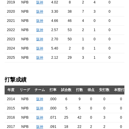
2019
NPB
阪神
4.02
8
2
4
0
2020
NPB
阪神
3.30
38
7
3
0
2021
NPB
阪神
4.66
46
4
0
0
2022
NPB
阪神
2.57
53
2
1
0
2023
NPB
阪神
2.70
50
1
0
0
2024
NPB
阪神
5.40
2
0
1
0
2025
NPB
阪神
2.12
29
3
1
0
打撃成績
年度
リーグ
チーム
打率
試合数
打数
得点
安打数
本塁打数
2014
NPB
阪神
.000
6
9
0
0
0
2015
NPB
阪神
.000
5
5
0
0
0
2016
NPB
阪神
.071
25
42
0
3
0
2017
NPB
阪神
.091
18
22
2
2
0