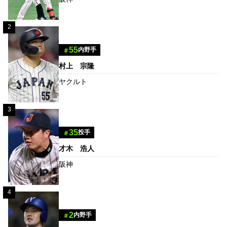
2
55
内野手
＃
村上 宗隆
ヤクルト
3
35
投手
＃
才木 浩人
阪神
4
2
内野手
＃