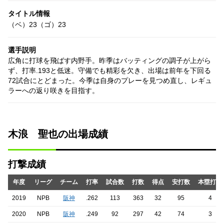
タイトル情報
（ベ）23（ゴ）23
選手説明
広角に打球を飛ばす内野手。昨季はバッティングの調子が上がら
ず、打率.193と低迷。守備でも精彩を欠き、出場は前年を下回る
72試合にとどまった。今季は自身のプレーを見つめ直し、レギュ
ラーへの返り咲きを目指す。
木浪 聖也の出場成績
打撃成績
年度
リーグ
チーム
打率
試合数
打数
得点
安打数
本塁打数
2019
NPB
阪神
.262
113
363
32
95
4
2020
NPB
阪神
.249
92
297
42
74
3