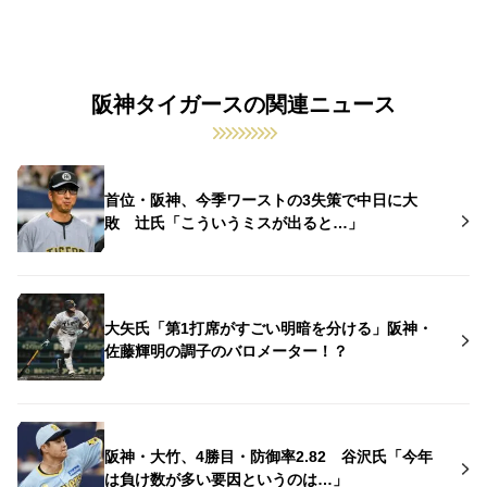
阪神タイガースの関連ニュース
首位・阪神、今季ワーストの3失策で中日に大
敗 辻氏「こういうミスが出ると…」
大矢氏「第1打席がすごい明暗を分ける」阪神・
佐藤輝明の調子のバロメーター！？
阪神・大竹、4勝目・防御率2.82 谷沢氏「今年
は負け数が多い要因というのは…」