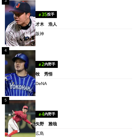
3
35
投手
＃
才木 浩人
阪神
4
2
内野手
＃
牧 秀悟
DeNA
5
4
内野手
＃
矢野 雅哉
広島