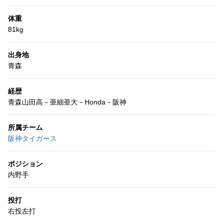
体重
81kg
出身地
青森
経歴
青森山田高－亜細亜大－Honda－阪神
所属チーム
阪神タイガース
ポジション
内野手
投打
右投左打