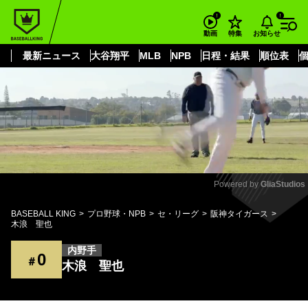
もっと見る
arrow_forward_ios
お知らせ
動画
特集
最新ニュース
大谷翔平
MLB
NPB
日程・結果
順位表
Powered by 
GliaStudios
Mute
BASEBALL KING
プロ野球・NPB
セ・リーグ
阪神タイガース
木浪 聖也
内野手
0
＃
木浪 聖也