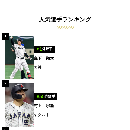
人気選手ランキング
1
1
外野手
＃
森下 翔太
阪神
2
55
内野手
＃
村上 宗隆
ヤクルト