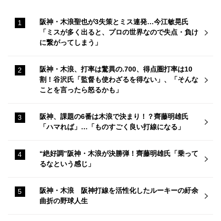
阪神・木浪聖也が3失策とミス連発…今江敏晃氏
「ミスが多く出ると、プロの世界なので失点・負け
に繋がってしまう」
阪神・木浪、打率は驚異の.700、得点圏打率は10
割！谷沢氏「監督も使わざるを得ない」、「そんな
ことを言ったら怒るかも」
阪神、課題の6番は木浪で決まり！？齊藤明雄氏
「ハマれば」…「ものすごく良い打線になる」
“絶好調”阪神・木浪が決勝弾！齊藤明雄氏「乗って
るなという感じ」
阪神・木浪 阪神打線を活性化したルーキーの紆余
曲折の野球人生