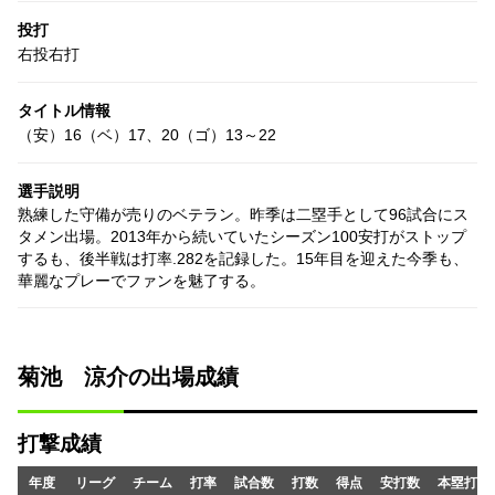
投打
右投右打
タイトル情報
（安）16（ベ）17、20（ゴ）13～22
選手説明
熟練した守備が売りのベテラン。昨季は二塁手として96試合にス
タメン出場。2013年から続いていたシーズン100安打がストップ
するも、後半戦は打率.282を記録した。15年目を迎えた今季も、
華麗なプレーでファンを魅了する。
菊池 涼介の出場成績
打撃成績
年度
リーグ
チーム
打率
試合数
打数
得点
安打数
本塁打数