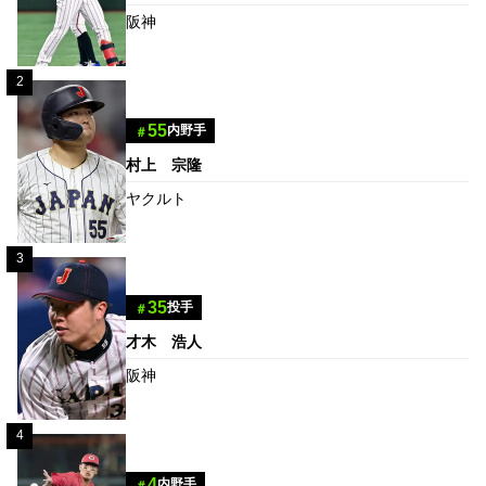
阪神
2
55
内野手
＃
村上 宗隆
ヤクルト
3
35
投手
＃
才木 浩人
阪神
4
4
内野手