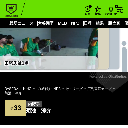
もっと見る
arrow_forward_ios
お知らせ
動画
特集
最新ニュース
大谷翔平
MLB
NPB
日程・結果
順位表
Powered by 
GliaStudios
Mute
BASEBALL KING
プロ野球・NPB
セ・リーグ
広島東洋カープ
菊池 涼介
内野手
33
＃
菊池 涼介