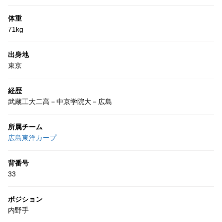
体重
71kg
出身地
東京
経歴
武蔵工大二高－中京学院大－広島
所属チーム
広島東洋カープ
背番号
33
ポジション
内野手