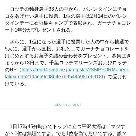
ロッテの独身選手33人の中から、バレンタインにチョ
コをあげたい選手に投票。1位の選手は2月14日のバレン
タインデーに石垣島キャンプで表彰され、ガーナチョコレ
ート1年分がプレゼントされる。
さらに、1位になった選手に投票した人の中から抽選で
5人に、選手から直接、お礼としてガーナチョコレートを
はじめとするお菓子の詰め合わせをプレゼント。募集はき
ょうから13日まで、千葉ロッテマリーンズおよびロッテ
のHP（
https://reg34.smp.ne.jp/regist/is?SMPFORM=neoi-
lalimi-eda21dac69cd8b4e7b9544a98ce6918f
）で受け付
けている。
ADVERTISEMENT
1日17時45分時点でトップに立つ平沢大河は「マジす
か？1位は無理ですよ。でも1位を当てたいですね、誰？