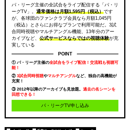
パ・リーグ主催の全試合をライブ配信する「パ・リ
ーグTV」。
通常価格は月額1,595円（税込）
です
が、各球団のファンクラブ会員なら月額1,045円
（税込）とさらにお得なプランで利用可能だ。3試
合同時視聴やマルチアングル機能、13年分のアー
カイブなど、
公式サービスならではの視聴体験
が充
実している
POINT
① パ・リーグ主催の
全試合をライブ配信！交流戦も視聴可
能！
②
3試合同時視聴
や
マルチアングル
など、独自の高機能が
充実！
③ 2012年以降のアーカイブも見放題。
過去の名シーンを
回想できる！
パ・リーグTV申し込み