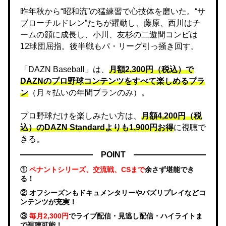
昨年秋から“昭和流”の猛練習で心技体を磨いた。“サ
ブローチルドレン”たちが躍動し、藤原、西川はチ
ームの顔に成長し、小川、友杉の二遊間コンビは
12球団屈指。後半戦もパ・リーグ引っ掻き回す。
「DAZN Baseball」は、
月額2,300円（税込）で
DAZNのプロ野球コンテンツをすべて楽しめるプラ
ン
（月々払いの年間プランのみ）。
プロ野球だけを楽しみたい方は、
月額4,200円（税
込）のDAZN Standard​よりも1,900円お得
に視聴で
きる。
POINT
①
ペナントシリーズ、交流戦、CSまで
余さず堪能でき
る！
② オフシーズンもドキュメンタリーやバズリプレイなどコ
ンテンツが充実！
③
毎月2,300円
でライブ配信・見逃し配信・ハイライトま
で視聴可能！