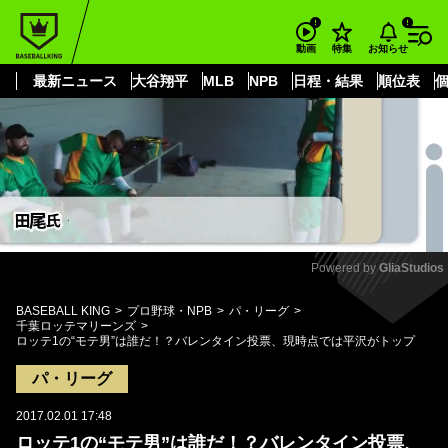
もっと見る
arrow_forward_ios
お知らせ
動画
特集
最新ニュース
大谷翔平
MLB
NPB
日程・結果
順位表
Powered by 
GliaStudios
Mute
BASEBALL KING
プロ野球・NPB
パ・リーグ
千葉ロッテマリーンズ
ロッテ1の“モテ男”は誰だ！？バレンタイン投票、現時点では平沢がトップ
パ・リーグ
2017.02.01 17:48
ロッテ1の“モテ男”は誰だ！？バレンタイン投票、