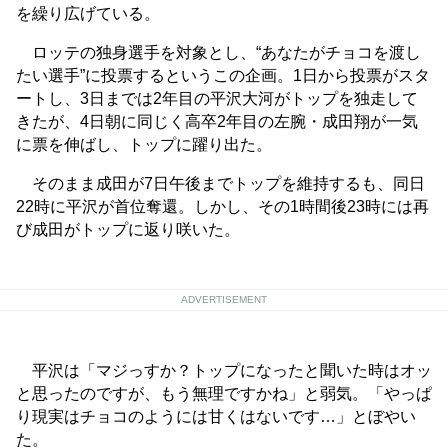
を繰り広げている。
ロッテの独身選手を対象とし、“あなたがチョコを渡し
たい選手”に投票するというこの企画。1日から投票がスタ
ートし、3日までは2年目の平沢大河がトップを独走して
きたが、4日朝に同じく高卒2年目の左腕・成田翔が一気
に票を伸ばし、トップに躍り出た。
そのまま成田が7日午後までトップを維持するも、同日
22時に平沢が首位奪還。しかし、その1時間後23時には再
び成田がトップに返り咲いた。
ADVERTISEMENT
平沢は「マジっすか？トップになったと聞いた時はオッ
と思ったのですが、もう無理ですかね」と弱気。「やっぱ
り現実はチョコのようには甘くはないです…」とぼやい
た。