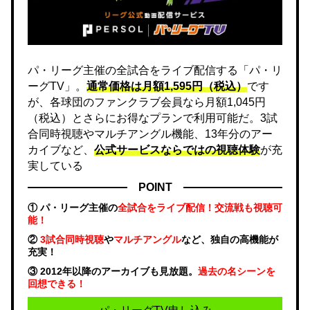
パ・リーグ主催の全試合をライブ配信する「パ・リ
ーグTV」。
通常価格は月額1,595円（税込）
です
が、各球団のファンクラブ会員なら月額1,045円
（税込）とさらにお得なプランで利用可能だ。3試
合同時視聴やマルチアングル機能、13年分のアー
カイブなど、
公式サービスならではの視聴体験
が充
実している
POINT
① パ・リーグ主催の
全試合をライブ配信！交流戦も視聴可
能！
②
3試合同時視聴
や
マルチアングル
など、独自の高機能が
充実！
③ 2012年以降のアーカイブも見放題。
過去の名シーンを
回想できる！