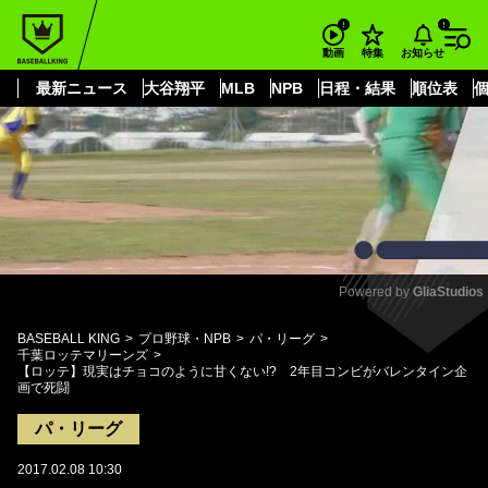
もっと見る
arrow_forward_ios
お知らせ
動画
特集
最新ニュース
大谷翔平
MLB
NPB
日程・結果
順位表
Powered by 
GliaStudios
Mute
BASEBALL KING
プロ野球・NPB
パ・リーグ
千葉ロッテマリーンズ
【ロッテ】現実はチョコのように甘くない!? 2年目コンビがバレンタイン企
画で死闘
パ・リーグ
2017.02.08 10:30