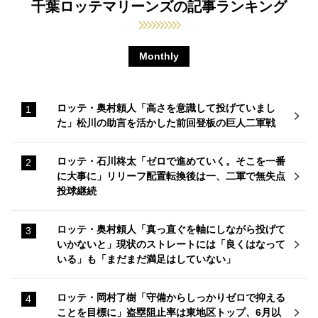
千葉ロッテマリーンズの記事ランキング
Monthly
ロッテ・奥村頼人「高さを意識して投げていまし
た」松川の助言を活かした前回登板の巨人二軍戦
ロッテ・石川柊太「ゼロで進めていく。そこを一番
に大事に」リリーフ配置転換後は一、二軍で無失点
投球継続
ロッテ・奥村頼人「真っ直ぐを軸にしながら投げて
いかないと」現状のストレートには「良くはなって
いる」も「まだまだ満足はしていない」
ロッテ・岡村了樹「守備からしっかりゼロで抑える
ことを目標に」盗塁阻止率は東地区トップ、6月以