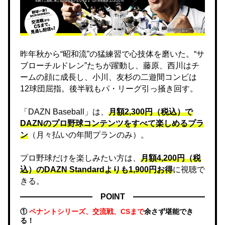
昨年秋から“昭和流”の猛練習で心技体を磨いた。“サ
ブローチルドレン”たちが躍動し、藤原、西川はチ
ームの顔に成長し、小川、友杉の二遊間コンビは
12球団屈指。後半戦もパ・リーグ引っ掻き回す。
「DAZN Baseball」は、
月額2,300円（税込）で
DAZNのプロ野球コンテンツをすべて楽しめるプラ
ン
（月々払いの年間プランのみ）。
プロ野球だけを楽しみたい方は、
月額4,200円（税
込）のDAZN Standard​よりも1,900円お得
に視聴で
きる。
POINT
①
ペナントシリーズ、交流戦、CSまで
余さず堪能でき
る！