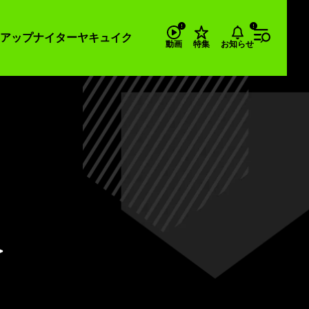
アップナイター
ヤキュイク
お知らせ
動画
特集
＞