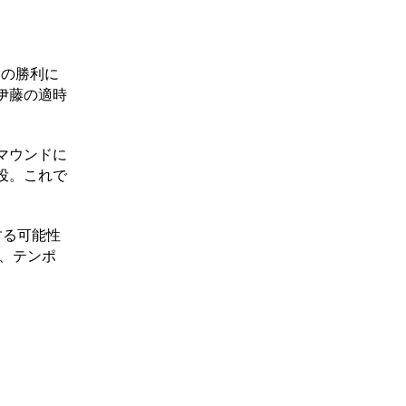
ムの勝利に
伊藤の適時
マウンドに
投。これで
する可能性
の、テンポ