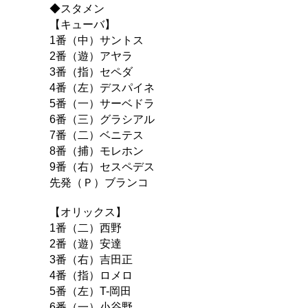
◆スタメン
【キューバ】
1番（中）サントス
2番（遊）アヤラ
3番（指）セペダ
4番（左）デスパイネ
5番（一）サーベドラ
6番（三）グラシアル
7番（二）ベニテス
8番（捕）モレホン
9番（右）セスペデス
先発（Ｐ）ブランコ
【オリックス】
1番（二）西野
2番（遊）安達
3番（右）吉田正
4番（指）ロメロ
5番（左）T-岡田
6番（一）小谷野