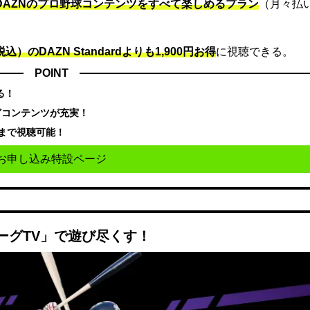
でDAZNのプロ野球コンテンツをすべて楽しめるプラン
（月々払
込）のDAZN Standard​よりも1,900円お得
に視聴できる。
POINT
る！
どコンテンツが充実！
まで視聴可能！
お申し込み特設ページ
ーグTV」で遊び尽くす！