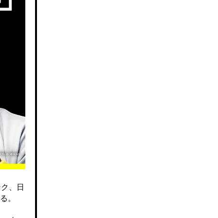
ンク、日
る。