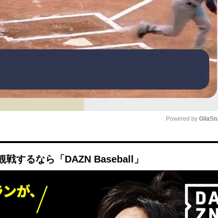
Powered by 
GliaSt
Mute
るなら「DAZN Baseball」