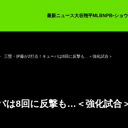
最新ニュース
大谷翔平
MLB
NPB
ショウ
三塁・伊藤が2打点！キューバは8回に反撃も…＜強化試合＞
バは8回に反撃も…＜強化試合