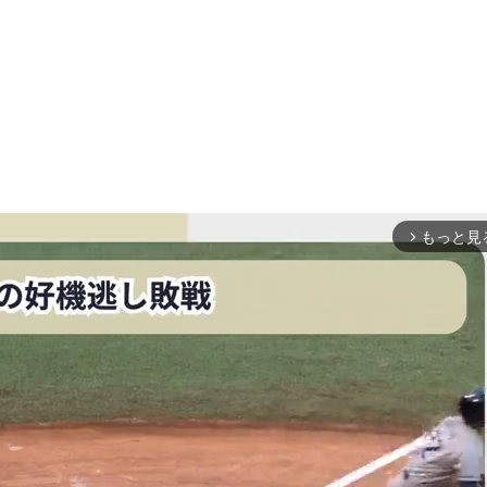
もっと見
arrow_forward_ios