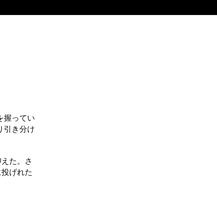
を握ってい
り引き分け
抑えた。さ
に投げれた