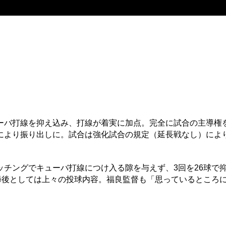
バ打線を抑え込み、打線が着実に加点。完全に試合の主導権
により振り出しに。試合は強化試合の規定（延長戦なし）によ
チングでキューバ打線につけ入る隙を与えず、3回を26球で
帰後としては上々の投球内容。福良監督も「思っているところ