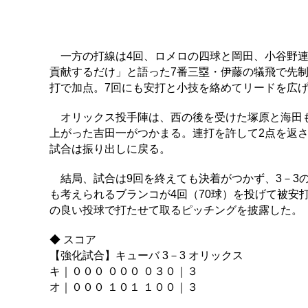
一方の打線は4回、ロメロの四球と岡田、小谷野連
貢献するだけ」と語った7番三塁・伊藤の犠飛で先
打で加点。7回にも安打と小技を絡めてリードを広
オリックス投手陣は、西の後を受けた塚原と海田も
上がった吉田一がつかまる。連打を許して2点を返
試合は振り出しに戻る。
結局、試合は9回を終えても決着がつかず、3－3
も考えられるブランコが4回（70球）を投げて被安
の良い投球で打たせて取るピッチングを披露した。
◆ スコア
【強化試合】キューバ 3－3 オリックス
キ｜０００ ０００ ０３０｜３
オ｜０００ １０１ １００｜３