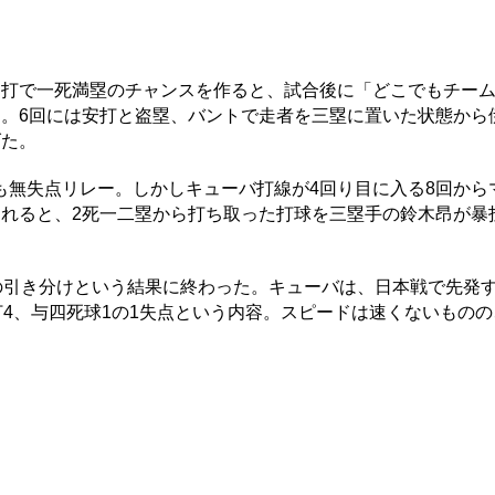
打で一死満塁のチャンスを作ると、試合後に「どこでもチー
制。6回には安打と盗塁、バントで走者を三塁に置いた状態から
げた。
無失点リレー。しかしキューバ打線が4回り目に入る8回から
されると、2死一二塁から打ち取った打球を三塁手の鈴木昂が暴
の引き分けという結果に終わった。キューバは、日本戦で先発
打4、与四死球1の1失点という内容。スピードは速くないもの