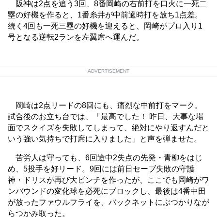
阪神は2点を追う3回、8番岡崎の右前打を口火に一死二
塁の好機を作ると、1番糸井が中前適時打を放ち1点差。
続く4回も一死三塁の好機を迎えると、岡崎がプロ入り1
号となる逆転2ランを左翼席へ運んだ。
ADVERTISEMENT
岡崎は2点リードの8回にも、痛烈な中前打をマーク。
試合後のお立ち台では、「最高でした！ 昨日、大事な場
面でスクイズを失敗してしまって、絶対にやり返すんだと
いう強い気持ちで打席に入りました」と声を弾ませた。
苦労人は守っても、6回途中2失点の先発・青柳をはじ
め、5投手を好リード。9回には前日セーブ失敗の守護
神・ドリスが再び大ピンチを作ったが、ここでも岡崎がワ
ンバウンドの変化球を必死にブロックし、最後は4番中田
が放ったファウルフライを、バックネットにぶつかりなが
らつかみ取った。