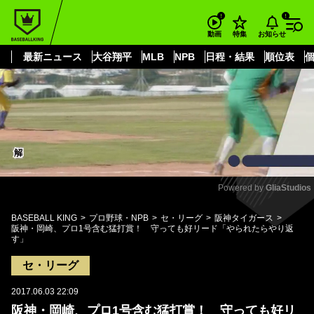
もっと見る
arrow_forward_ios
お知らせ
動画
特集
最新ニュース
大谷翔平
MLB
NPB
日程・結果
順位表
Powered by 
GliaStudios
Mute
BASEBALL KING
プロ野球・NPB
セ・リーグ
阪神タイガース
阪神・岡崎、プロ1号含む猛打賞！ 守っても好リード「やられたらやり返
す」
セ・リーグ
2017.06.03 22:09
阪神・岡崎、プロ1号含む猛打賞！ 守っても好リ