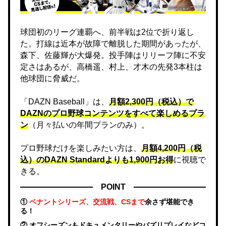
球団初のリーグ連覇へ、前半戦は2位で折り返し
た。打線は近本が故障で離脱した期間があったが、
森下、佐藤輝が大爆発。投手陣はリリーフ陣に不安
定さはあるが、高橋遥、村上、才木の先発3本柱は
他球団に脅威だ。
「DAZN Baseball」は、
月額2,300円（税込）で
DAZNのプロ野球コンテンツをすべて楽しめるプラ
ン
（月々払いの年間プランのみ）。
プロ野球だけを楽しみたい方は、
月額4,200円（税
込）のDAZN Standard​よりも1,900円お得
に視聴で
きる。
POINT
①
ペナントシリーズ、交流戦、CSまで
余さず堪能でき
る！
② オフシーズンもドキュメンタリーやバズリプレイなどコ