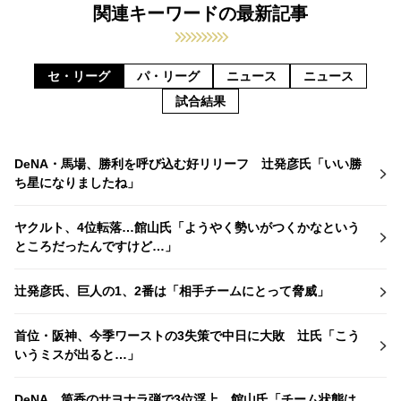
関連キーワードの最新記事
セ・リーグ
パ・リーグ
ニュース
ニュース
試合結果
DeNA・馬場、勝利を呼び込む好リリーフ 辻発彦氏「いい勝
ち星になりましたね」
ヤクルト、4位転落…館山氏「ようやく勢いがつくかなという
ところだったんですけど…」
辻発彦氏、巨人の1、2番は「相手チームにとって脅威」
首位・阪神、今季ワーストの3失策で中日に大敗 辻氏「こう
いうミスが出ると…」
DeNA、筒香のサヨナラ弾で3位浮上 館山氏「チーム状態は