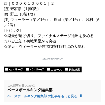
西｜０００ ０１０ ００１｜２
[勝] 宋家豪（1勝0敗）
[負] 野上（0勝1敗）
[本] ウィーラー（楽／1号）、枡田（楽／1号）、浅村（西
／2号）
[トピック]
☆楽天が逃げ切り、ファイナルステージ進出を決める
☆パ史上初！初戦黒星から突破
☆楽天・ウィーラーが4打数3安打2打点の大暴れ
ADVERTISEMENT
セ・リーグ
パ・リーグ
ニュース
試合結果
この記事を書いたのは
ベースボールキング編集部
ベースボールキング編集部 の記事をもっと見る