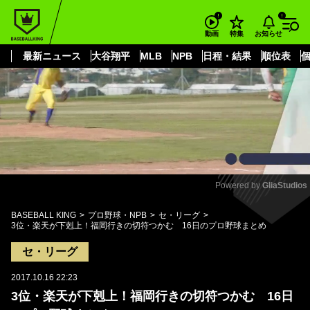
もっと見る
arrow_forward_ios
お知らせ
動画
特集
最新ニュース
大谷翔平
MLB
NPB
日程・結果
順位表
Powered by 
GliaStudios
Mute
BASEBALL KING
プロ野球・NPB
セ・リーグ
3位・楽天が下剋上！福岡行きの切符つかむ 16日のプロ野球まとめ
セ・リーグ
2017.10.16 22:23
3位・楽天が下剋上！福岡行きの切符つかむ 16日