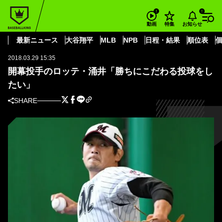
BASEBALL KING
千葉ロッテマリーンズ
涌井 秀章
開幕投手のロッテ・涌井「勝ちにこだわる投球をしたい」
お知らせ
動画
特集
千葉ロッテマリーンズ
最新ニュース
大谷翔平
MLB
NPB
日程・結果
順位表
2018.03.29 15:35
開幕投手のロッテ・涌井「勝ちにこだわる投球をし
たい」
SHARE