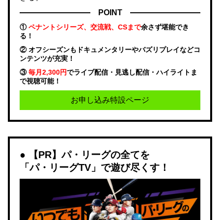
POINT
①
ペナントシリーズ、交流戦、CSまで
余さず堪能でき
る！
② オフシーズンもドキュメンタリーやバズリプレイなどコ
ンテンツが充実！
③
毎月2,300円
でライブ配信・見逃し配信・ハイライトま
で視聴可能！
お申し込み特設ページ
【PR】パ・リーグの全てを
「パ・リーグTV」で遊び尽くす！