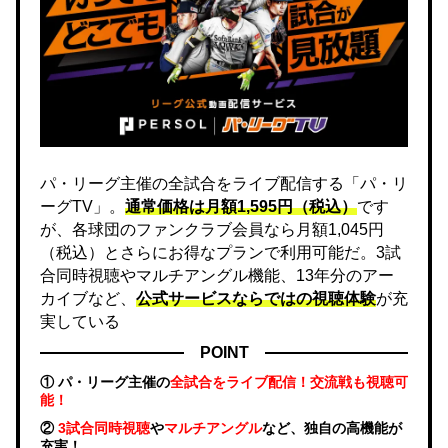
パ・リーグ主催の全試合をライブ配信する「パ・リ
ーグTV」。
通常価格は月額1,595円（税込）
です
が、各球団のファンクラブ会員なら月額1,045円
（税込）とさらにお得なプランで利用可能だ。3試
合同時視聴やマルチアングル機能、13年分のアー
カイブなど、
公式サービスならではの視聴体験
が充
実している
POINT
① パ・リーグ主催の
全試合をライブ配信！交流戦も視聴可
能！
②
3試合同時視聴
や
マルチアングル
など、独自の高機能が
充実！