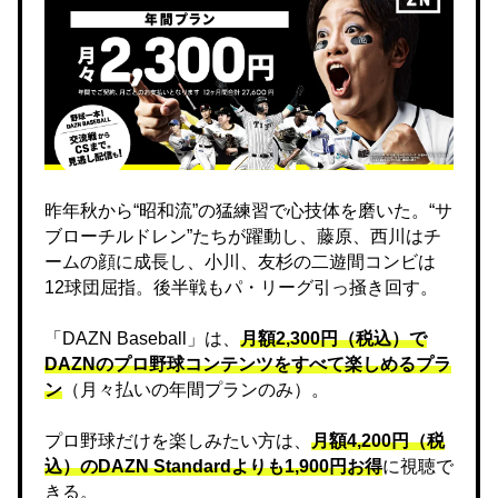
昨年秋から“昭和流”の猛練習で心技体を磨いた。“サ
ブローチルドレン”たちが躍動し、藤原、西川はチ
ームの顔に成長し、小川、友杉の二遊間コンビは
12球団屈指。後半戦もパ・リーグ引っ掻き回す。
「DAZN Baseball」は、
月額2,300円（税込）で
DAZNのプロ野球コンテンツをすべて楽しめるプラ
ン
（月々払いの年間プランのみ）。
プロ野球だけを楽しみたい方は、
月額4,200円（税
込）のDAZN Standard​よりも1,900円お得
に視聴で
きる。