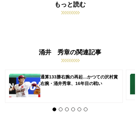
もっと読む
涌井 秀章の関連記事
通算133勝右腕の再起…かつての沢村賞
右腕・涌井秀章、16年目の戦い