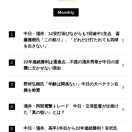
Monthly
中日・涌井、12安打浴びながらも7回途中1失点 斎
藤雅樹氏「この粘り」、「どれだけ打たれても四球
を出さない」
22年連続勝利は通過点…不惑の涌井秀章が中日の逆
襲に欠かせない理由
野村弘樹氏「年齢は関係ない」中日の大ベテラン右
腕を称賛
涌井・阿部電撃トレード 中日・立浪監督が仕掛け
た「真の狙い」とは？
中日・涌井、高卒1年目から22年連続勝利！谷沢氏