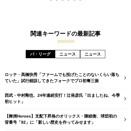
関連キーワードの最新記事
パ・リーグ
ニュース
ニュース
ロッテ・髙橋快秀「ファームでも投げたことのないくらい落ち
ていた」試行錯誤してきたフォークでプロ初奪三振
西武・中村剛也、24年連続安打！辻発彦氏「出ましたね、今季
初ヒット」
【舞洲Heroes】支配下昇格のオリックス・陳睦衡、球団初の
背番号「92」に「新しい歴史を作ってみせます」