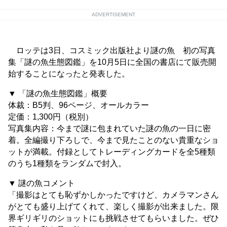
ADVERTISEMENT
ロッテは3日、コスミック出版社より謎の魚 初の写真
集「謎の魚生態図鑑」を10月5日に全国の書店にて販売開
始することになったと発表した。
▼ 「謎の魚生態図鑑」概要
体裁：B5判、96ページ、オールカラー
定価：1,300円（税別）
写真集内容：今まで謎に包まれていた謎の魚の一日に密
着。全編撮り下ろしで、今まで見たことのない貴重なショ
ットが満載。付録としてトレーディングカードを全5種類
のうち1種類をランダムで封入。
▼ 謎の魚コメント
「撮影はとても恥ずかしかったですけど、カメラマンさん
がとても盛り上げてくれて、楽しく撮影が出来ました。限
界ギリギリのショットにも挑戦させてもらいました。ぜひ