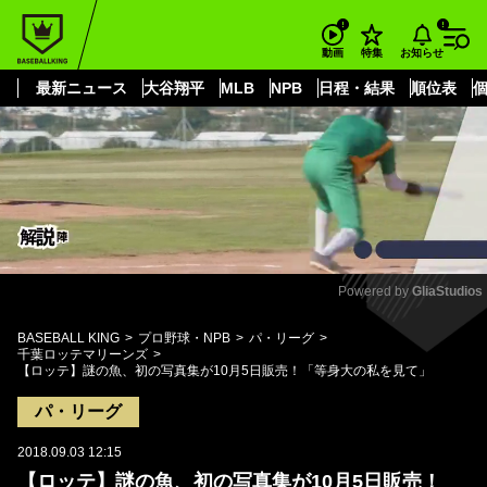
もっと見る
arrow_forward_ios
お知らせ
動画
特集
最新ニュース
大谷翔平
MLB
NPB
日程・結果
順位表
Powered by 
GliaStudios
Mute
BASEBALL KING
プロ野球・NPB
パ・リーグ
千葉ロッテマリーンズ
【ロッテ】謎の魚、初の写真集が10月5日販売！「等身大の私を見て」
パ・リーグ
2018.09.03 12:15
【ロッテ】謎の魚、初の写真集が10月5日販売！