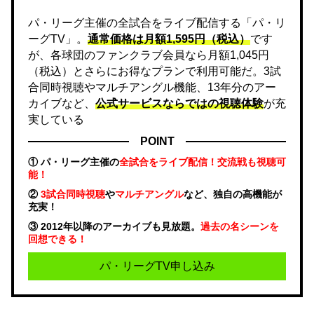
パ・リーグ主催の全試合をライブ配信する「パ・リ
ーグTV」。
通常価格は月額1,595円（税込）
です
が、各球団のファンクラブ会員なら月額1,045円
（税込）とさらにお得なプランで利用可能だ。3試
合同時視聴やマルチアングル機能、13年分のアー
カイブなど、
公式サービスならではの視聴体験
が充
実している
POINT
① パ・リーグ主催の
全試合をライブ配信！交流戦も視聴可
能！
②
3試合同時視聴
や
マルチアングル
など、独自の高機能が
充実！
③ 2012年以降のアーカイブも見放題。
過去の名シーンを
回想できる！
パ・リーグTV申し込み