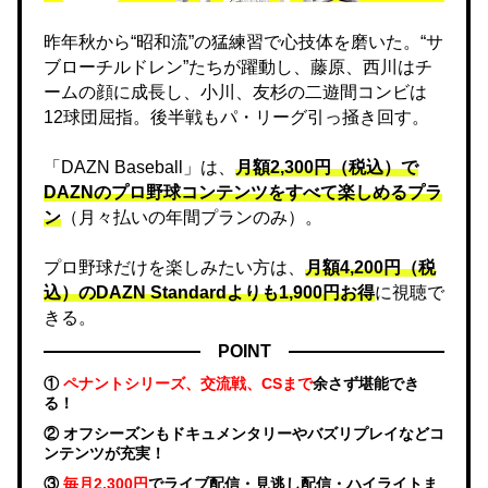
昨年秋から“昭和流”の猛練習で心技体を磨いた。“サ
ブローチルドレン”たちが躍動し、藤原、西川はチ
ームの顔に成長し、小川、友杉の二遊間コンビは
12球団屈指。後半戦もパ・リーグ引っ掻き回す。
「DAZN Baseball」は、
月額2,300円（税込）で
DAZNのプロ野球コンテンツをすべて楽しめるプラ
ン
（月々払いの年間プランのみ）。
プロ野球だけを楽しみたい方は、
月額4,200円（税
込）のDAZN Standard​よりも1,900円お得
に視聴で
きる。
POINT
①
ペナントシリーズ、交流戦、CSまで
余さず堪能でき
る！
② オフシーズンもドキュメンタリーやバズリプレイなどコ
ンテンツが充実！
③
毎月2,300円
でライブ配信・見逃し配信・ハイライトま