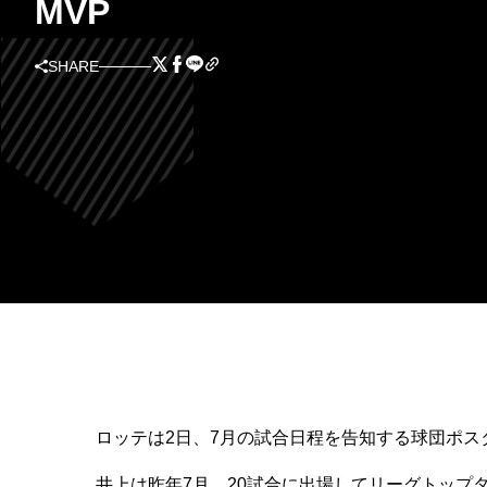
MVP
SHARE
ロッテは2日、7月の試合日程を告知する球団ポス
井上は昨年7月、20試合に出場してリーグトップタ