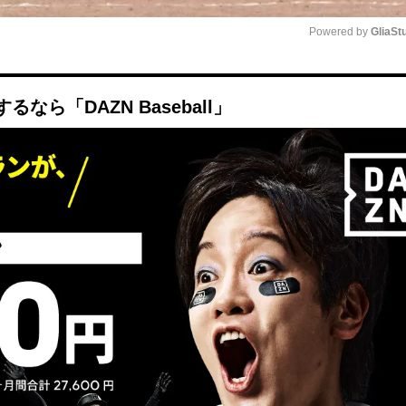
Powered by 
GliaSt
Mute
ら「DAZN Baseball」