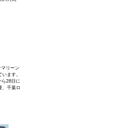
テマリーン
ています。
ら28日に
夏、千葉ロ