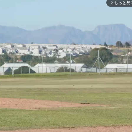
もっと見
arrow_forward_ios