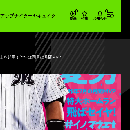
アップナイター
ヤキュイク
お知らせ
動画
特集
上を起用！昨年は同月に月間MVP