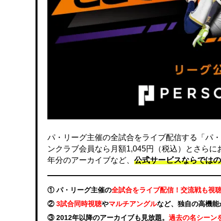
パ・リーグ主催の全試合をライブ配信する「パ・
ンクラブ会員なら月額1,045円（税込）とさら
年分のアーカイブなど、
公式サービスならではの
① パ・リーグ主催の
全試合をライブ配信！交流戦も視
②
3試合同時視聴
や
マルチアングル
など、独自の高機能
③ 2012年以降のアーカイブも見放題。
過去の名シーン