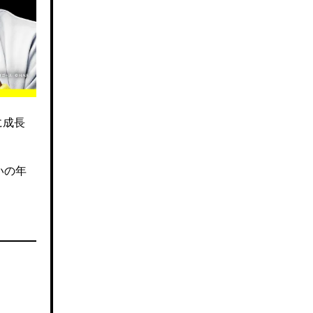
に成長
いの年