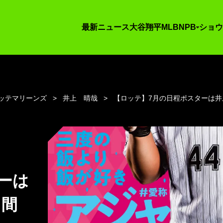
最新ニュース
大谷翔平
MLB
NPB
ショウ
ッテマリーンズ
井上 晴哉
【ロッテ】7月の日程ポスターは井
ーは
月間