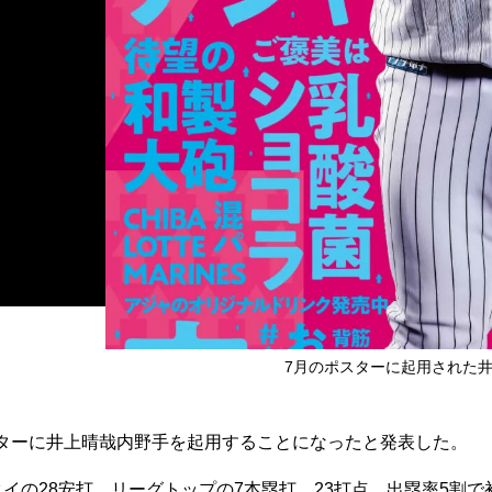
7月のポスターに起用された
ターに井上晴哉内野手を起用することになったと発表した。
イの28安打、リーグトップの7本塁打、23打点、出塁率5割で