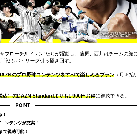
“サブローチルドレン”たちが躍動し、藤原、西川はチームの顔
後半戦もパ・リーグ引っ掻き回す。
でDAZNのプロ野球コンテンツをすべて楽しめるプラン
（月々払
込）のDAZN Standard​よりも1,900円お得
に視聴できる。
POINT
る！
どコンテンツが充実！
まで視聴可能！