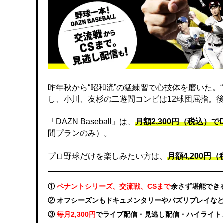
昨年秋から“昭和流”の猛練習で心技体を磨いた。
し、小川、友杉の二遊間コンビは12球団屈指。
「DAZN Baseball」は、
月額2,300円（税込）
間プランのみ）。
プロ野球だけを楽しみたい方は、
月額4,200円（税
①
ペナントシリーズ、交流戦、CSまで
余さず堪能でき
② オフシーズンもドキュメンタリーやバズリプレイな
③
毎月2,300円
でライブ配信・見逃し配信・ハイライト