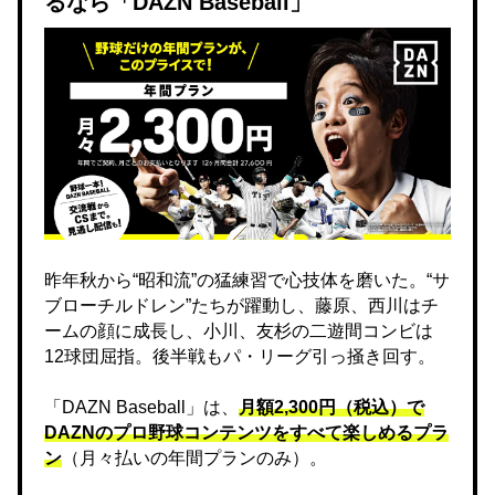
るなら「DAZN Baseball」
昨年秋から“昭和流”の猛練習で心技体を磨いた。“サ
ブローチルドレン”たちが躍動し、藤原、西川はチ
ームの顔に成長し、小川、友杉の二遊間コンビは
12球団屈指。後半戦もパ・リーグ引っ掻き回す。
「DAZN Baseball」は、
月額2,300円（税込）で
DAZNのプロ野球コンテンツをすべて楽しめるプラ
ン
（月々払いの年間プランのみ）。