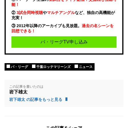
能！
②
3試合同時視聴
や
マルチアングル
など、独自の高機能が
充実！
③ 2012年以降のアーカイブも見放題。
過去の名シーンを
回想できる！
パ・リーグTV申し込み
パ・リーグ
千葉ロッテマリーンズ
ニュース
この記事を書いたのは
岩下雄太
岩下雄太 の記事をもっと見る