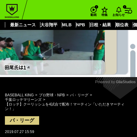
もっと見る
arrow_forward_ios
お知らせ
動画
特集
最新ニュース
大谷翔平
MLB
NPB
日程・結果
順位表
Powered by 
GliaStudios
Mute
BASEBALL KING
プロ野球・NPB
パ・リーグ
千葉ロッテマリーンズ
【ロッテ】クーリッシュを4試合で配布！マーティン「いただきマーティ
ン！」
パ・リーグ
2019.07.27 15:59