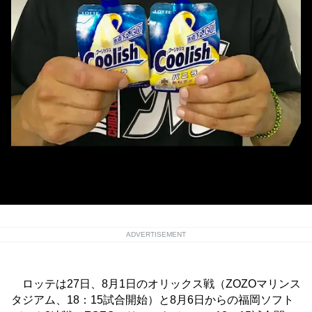
クーリッシュを手にもつロッテ・マーティン［提供＝千葉ロッテマリーン
ズ］
ADVERTISEMENT
ロッテは27日、8月1日のオリックス戦（ZOZOマリンス
タジアム、18：15試合開始）と8月6日からの福岡ソフト