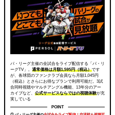
パ・リーグ主催の全試合をライブ配信する「パ・リ
ーグTV」。
通常価格は月額1,595円（税込）
です
が、各球団のファンクラブ会員なら月額1,045円
（税込）とさらにお得なプランで利用可能だ。3試
合同時視聴やマルチアングル機能、13年分のアー
カイブなど、
公式サービスならではの視聴体験
が充
実している
POINT
① パ・リーグ主催の
全試合をライブ配信！交流戦も視聴可