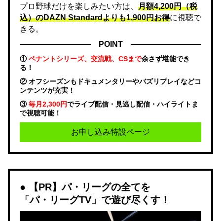
プロ野球だけを楽しみたい方は、
月額4,200円（税
込）のDAZN Standard​よりも1,900円お得
に視聴で
きる。
POINT
①
ペナントシリーズ、交流戦、CSまで
余さず堪能でき
る！
② オフシーズンもドキュメンタリーやバズリプレイなどコ
ンテンツが充実！
③
毎月2,300円
でライブ配信・見逃し配信・ハイライトま
で視聴可能！
お申し込み特設ページ
【PR】パ・リーグの全てを
「パ・リーグTV」で遊び尽くす！