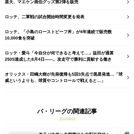
楽天、マエケン画伯グッズ第2弾を販売
ロッテ、二軍戦の試合開始時間変更を発表
ロッテ、「小島のローストビーフ丼」が4年連続で販売数
10,000食を突破
ロッテ・愛斗「今自分が何できると考えて…」益田が通算
250S達成した8月4日――。攻走守で勝利に貢献する働き
オリックス・田嶋大樹が先発復帰も5回3失点で黒星発進…「球
威というよりも、球質やコントロールで戦えると…」
パ・リーグの関連記事