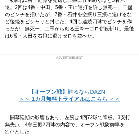
初回は3番・近藤を見逃し三振に仕留めるなど3者凡
退。2回は4番・中田、5番・王に連打を許し無死一、二塁
のピンチを招いたが、7番・石井を空振り三振に退けるな
ど後続をピシャリと封じた。4回も連続四球でピンチを作
ったが、無死一、二塁から粘る王を一ゴロ併殺斬り。最後
は6番・大田を右飛に退けゼロを並べた。
ADVERTISEMENT
【オープン戦】
観るならDAZN！
＞＞
1カ月無料トライアルはこちら
＜＜
開幕延期の影響もあり、左腕は4回72球で降板。3安打
無失点、4奪三振2四球の内容で、オープン戦防御率を
2.77とした。