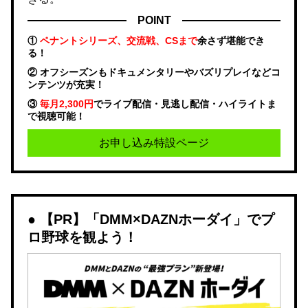
POINT
①
ペナントシリーズ、交流戦、CSまで
余さず堪能でき
る！
② オフシーズンもドキュメンタリーやバズリプレイなどコ
ンテンツが充実！
③
毎月2,300円
でライブ配信・見逃し配信・ハイライトま
で視聴可能！
お申し込み特設ページ
【PR】「DMM×DAZNホーダイ」でプ
ロ野球を観よう！