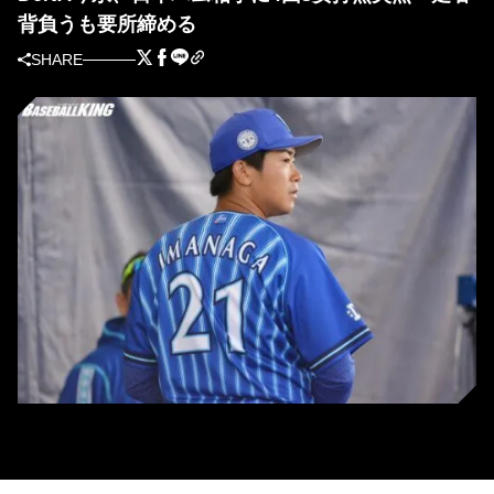
背負うも要所締める
SHARE
DeNA・今永昇太