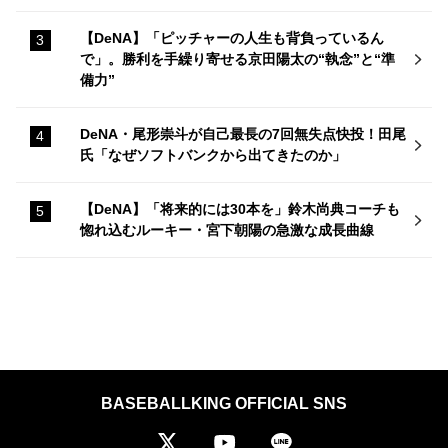
【DeNA】「ピッチャーの人生も背負っているん
で」。勝利を手繰り寄せる京田陽太の“執念”と“準
備力”
DeNA・尾形崇斗が自己最長の7回無失点快投！田尾
氏「なぜソフトバンクから出てきたのか」
【DeNA】「将来的には30本を」鈴木尚典コーチも
惚れ込むルーキー・宮下朝陽の急激な成長曲線
BASEBALLKING OFFICIAL SNS