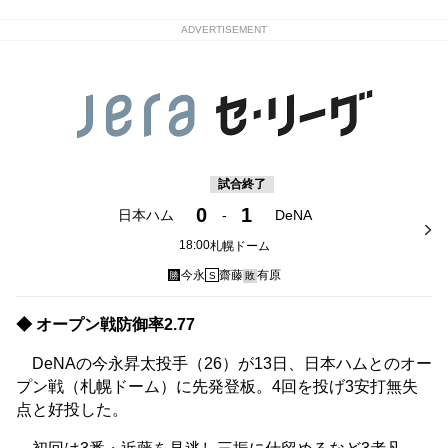
ADVERTISEMENT
試合終了
0
1
日本ハム
-
DeNA
18:00
札幌ドーム
今永
齋藤
有原
勝
S
敗
◆ オープン戦防御率2.77
DeNAの今永昇太投手（26）が13日、日本ハムとのオー
プン戦（札幌ドーム）に先発登板。4回を投げ3安打無失
点と好投した。