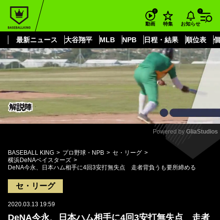
もっと見る
arrow_forward_ios
お知らせ
動画
特集
最新ニュース
大谷翔平
MLB
NPB
日程・結果
順位表
Powered by 
GliaStudios
Mute
BASEBALL KING
プロ野球・NPB
セ・リーグ
横浜DeNAベイスターズ
DeNA今永、日本ハム相手に4回3安打無失点 走者背負うも要所締める
セ・リーグ
2020.03.13 19:59
DeNA今永、日本ハム相手に4回3安打無失点 走者