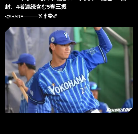
封、4者連続含む5奪三振
SHARE
DeNA・坂本裕哉