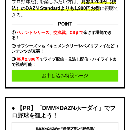
プロ野球だけを楽しみたい方は、
月額4,200円（税
込）のDAZN Standard​よりも1,900円お得
に視聴で
きる。
POINT
①
ペナントシリーズ、交流戦、CSまで
余さず堪能でき
る！
② オフシーズンもドキュメンタリーやバズリプレイなどコ
ンテンツが充実！
③
毎月2,300円
でライブ配信・見逃し配信・ハイライトま
で視聴可能！
お申し込み特設ページ
【PR】「DMM×DAZNホーダイ」でプ
ロ野球を観よう！