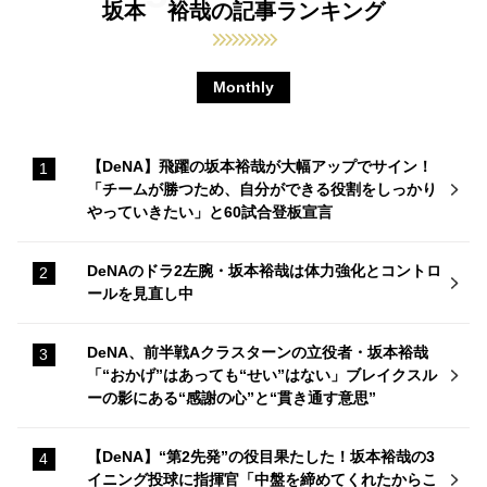
坂本 裕哉の記事ランキング
Monthly
【DeNA】飛躍の坂本裕哉が大幅アップでサイン！
「チームが勝つため、自分ができる役割をしっかり
やっていきたい」と60試合登板宣言
DeNAのドラ2左腕・坂本裕哉は体力強化とコントロ
ールを見直し中
DeNA、前半戦Aクラスターンの立役者・坂本裕哉
「“おかげ”はあっても“せい”はない」ブレイクスル
ーの影にある“感謝の心”と“貫き通す意思”
【DeNA】“第2先発”の役目果たした！坂本裕哉の3
イニング投球に指揮官「中盤を締めてくれたからこ