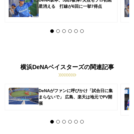
DeNA坂本、5回3被弾7失点もプロ初黒
星消える 打線が6回に一挙7得点
横浜DeNAベイスターズの関連記事
DeNAがファンに呼びかけ「試合日に集
まらないで」 広島、楽天は地元でPV開
催