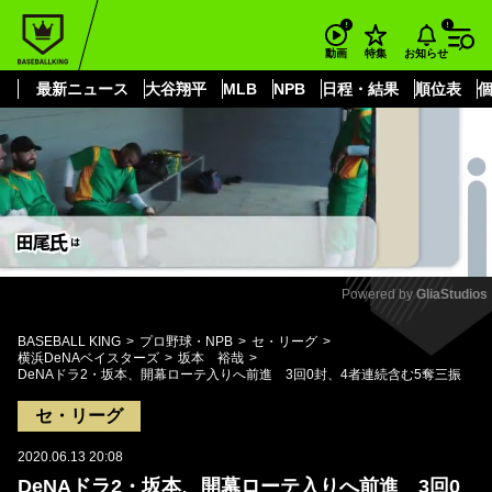
もっと見る
arrow_forward_ios
お知らせ
動画
特集
最新ニュース
大谷翔平
MLB
NPB
日程・結果
順位表
Powered by 
GliaStudios
Mute
BASEBALL KING
プロ野球・NPB
セ・リーグ
横浜DeNAベイスターズ
坂本 裕哉
DeNAドラ2・坂本、開幕ローテ入りへ前進 3回0封、4者連続含む5奪三振
セ・リーグ
2020.06.13 20:08
DeNAドラ2・坂本、開幕ローテ入りへ前進 3回0