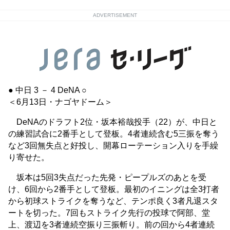
ADVERTISEMENT
● 中日 3 － 4 DeNA ○
＜6月13日・ナゴヤドーム＞
DeNAのドラフト2位・坂本裕哉投手（22）が、中日と
の練習試合に2番手として登板。4者連続含む5三振を奪う
など3回無失点と好投し、開幕ローテーション入りを手繰
り寄せた。
坂本は5回3失点だった先発・ピープルズのあとを受
け、6回から2番手として登板。最初のイニングは全3打者
から初球ストライクを奪うなど、テンポ良く3者凡退スタ
ートを切った。7回もストライク先行の投球で阿部、堂
上、渡辺を3者連続空振り三振斬り。前の回から4者連続