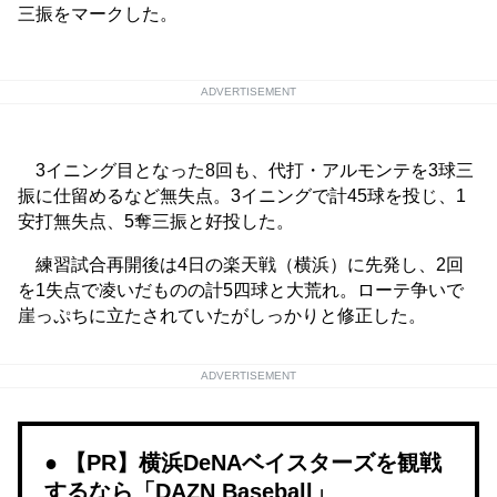
三振をマークした。
ADVERTISEMENT
3イニング目となった8回も、代打・アルモンテを3球三
振に仕留めるなど無失点。3イニングで計45球を投じ、1
安打無失点、5奪三振と好投した。
練習試合再開後は4日の楽天戦（横浜）に先発し、2回
を1失点で凌いだものの計5四球と大荒れ。ローテ争いで
崖っぷちに立たされていたがしっかりと修正した。
ADVERTISEMENT
【PR】横浜DeNAベイスターズを観戦
するなら「DAZN Baseball」