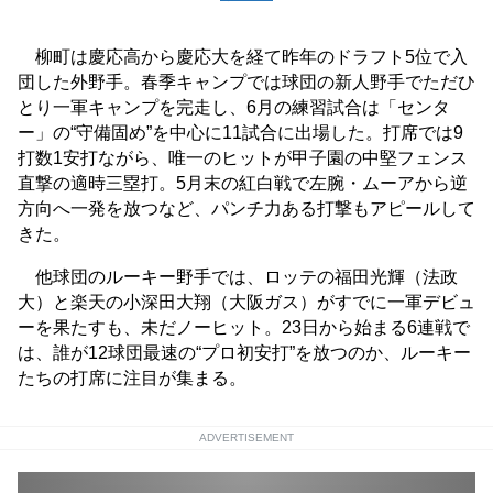
柳町は慶応高から慶応大を経て昨年のドラフト5位で入
団した外野手。春季キャンプでは球団の新人野手でただひ
とり一軍キャンプを完走し、6月の練習試合は「センタ
ー」の“守備固め”を中心に11試合に出場した。打席では9
打数1安打ながら、唯一のヒットが甲子園の中堅フェンス
直撃の適時三塁打。5月末の紅白戦で左腕・ムーアから逆
方向へ一発を放つなど、パンチ力ある打撃もアピールして
きた。
他球団のルーキー野手では、ロッテの福田光輝（法政
大）と楽天の小深田大翔（大阪ガス）がすでに一軍デビュ
ーを果たすも、未だノーヒット。23日から始まる6連戦で
は、誰が12球団最速の“プロ初安打”を放つのか、ルーキー
たちの打席に注目が集まる。
ADVERTISEMENT