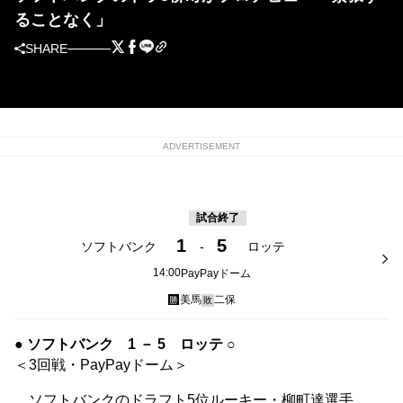
ることなく」
SHARE
ADVERTISEMENT
試合終了
1
5
ソフトバンク
-
ロッテ
14:00
PayPayドーム
美馬
二保
勝
敗
● ソフトバンク 1 － 5 ロッテ ○
＜3回戦・PayPayドーム＞
ソフトバンクのドラフト5位ルーキー・柳町達選手