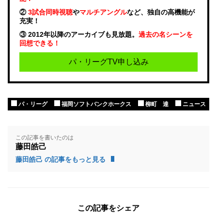
②
3試合同時視聴
や
マルチアングル
など、独自の高機能が
充実！
③ 2012年以降のアーカイブも見放題。
過去の名シーンを
回想できる！
パ・リーグTV申し込み
パ・リーグ
福岡ソフトバンクホークス
柳町 達
ニュース
この記事を書いたのは
藤田皓己
藤田皓己 の記事をもっと見る
この記事をシェア