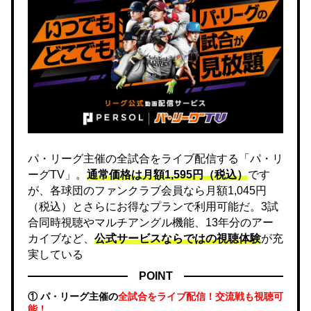
パ・リーグ主催の全試合をライブ配信する「パ・リ
ーグTV」。
通常価格は月額1,595円（税込）
です
が、各球団のファンクラブ会員なら月額1,045円
（税込）とさらにお得なプランで利用可能だ。3試
合同時視聴やマルチアングル機能、13年分のアー
カイブなど、
公式サービスならではの視聴体験
が充
実している
POINT
① パ・リーグ主催の
全試合をライブ配信！交流戦も視聴可
能！