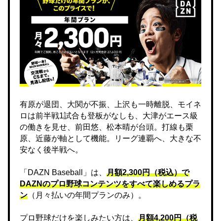
有原が退団、大関が不振、上沢も一時離脱、モイネ
ロは前半戦1試合も登板がなしも、大津がエース級
の働きを見せ、前田悠、松本晴が台頭。打線も栗
原、近藤が軸として機能。リーグ連覇へ、大きな不
安なく後半戦へ。
「DAZN Baseball」は、
月額2,300円（税込）で
DAZNのプロ野球コンテンツをすべて楽しめるプラ
ン
（月々払いの年間プランのみ）。
プロ野球だけを楽しみたい方は、
月額4,200円（税