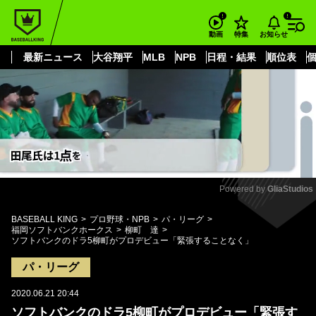
もっと見る
arrow_forward_ios
お知らせ
動画
特集
最新ニュース
大谷翔平
MLB
NPB
日程・結果
順位表
Powered by 
GliaStudios
Mute
BASEBALL KING
プロ野球・NPB
パ・リーグ
福岡ソフトバンクホークス
柳町 達
ソフトバンクのドラ5柳町がプロデビュー「緊張することなく」
パ・リーグ
2020.06.21 20:44
ソフトバンクのドラ5柳町がプロデビュー「緊張す