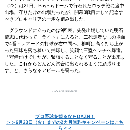
（23）は21日、PayPayドームで行われたロッテ戦に途中
出場。守りだけの出場だったが、開幕3戦目にして記念す
べきプロキャリアの一歩を踏み出した。
グラウンドに立ったのは9回表。先発出場していた明石
健志に代わって「ライト」に入ると、二死走者なしの場面
で4番・レアードの打球が右中間へ。柳町は高く打ち上が
った飛球を落ち着いて捕球し、笑顔で三塁ベンチへ帰還。
「守備だけでしたが、緊張することなく守ることが出来ま
した。これからどんどん試合に出られるように頑張りま
す」と、さらなるアピールを誓った。
ADVERTISEMENT
プロ野球を観るならDAZN！
＞＞6月23日（火）までの2カ月無料キャンペーンはこち
ら＜＜