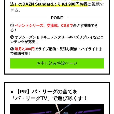
込）のDAZN Standard​よりも1,900円お得
に視聴で
きる。
POINT
①
ペナントシリーズ、交流戦、CSまで
余さず堪能でき
る！
② オフシーズンもドキュメンタリーやバズリプレイなどコ
ンテンツが充実！
③
毎月2,300円
でライブ配信・見逃し配信・ハイライトま
で視聴可能！
お申し込み特設ページ
【PR】パ・リーグの全てを
「パ・リーグTV」で遊び尽くす！