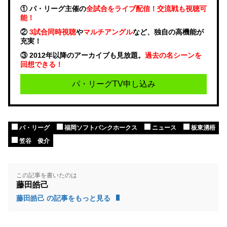
① パ・リーグ主催の
全試合をライブ配信！交流戦も視聴可
能！
②
3試合同時視聴
や
マルチアングル
など、独自の高機能が
充実！
③ 2012年以降のアーカイブも見放題。
過去の名シーンを
回想できる！
パ・リーグTV申し込み
パ・リーグ
福岡ソフトバンクホークス
ニュース
板東湧梧
笠谷 俊介
この記事を書いたのは
藤田皓己
藤田皓己 の記事をもっと見る