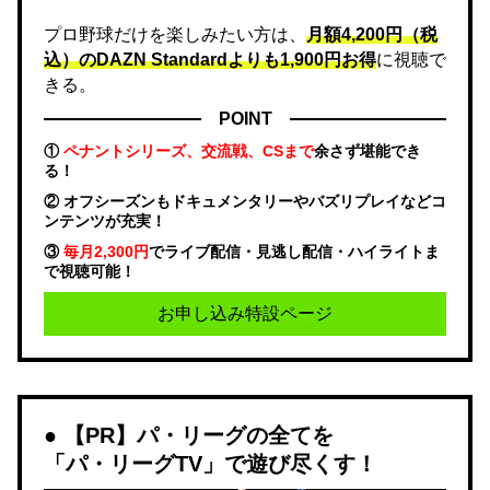
プロ野球だけを楽しみたい方は、
月額4,200円（税
込）のDAZN Standard​よりも1,900円お得
に視聴で
きる。
POINT
①
ペナントシリーズ、交流戦、CSまで
余さず堪能でき
る！
② オフシーズンもドキュメンタリーやバズリプレイなどコ
ンテンツが充実！
③
毎月2,300円
でライブ配信・見逃し配信・ハイライトま
で視聴可能！
お申し込み特設ページ
【PR】パ・リーグの全てを
「パ・リーグTV」で遊び尽くす！