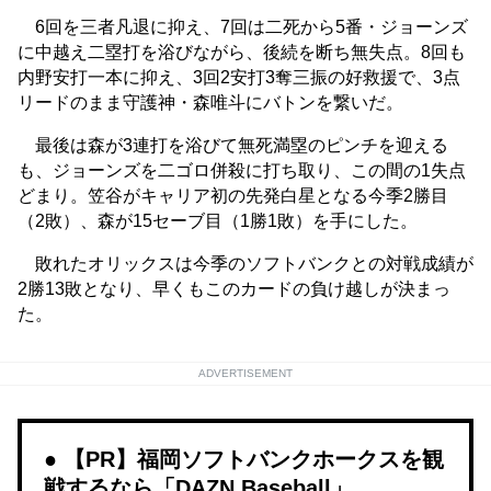
6回を三者凡退に抑え、7回は二死から5番・ジョーンズ
に中越え二塁打を浴びながら、後続を断ち無失点。8回も
内野安打一本に抑え、3回2安打3奪三振の好救援で、3点
リードのまま守護神・森唯斗にバトンを繋いだ。
最後は森が3連打を浴びて無死満塁のピンチを迎える
も、ジョーンズを二ゴロ併殺に打ち取り、この間の1失点
どまり。笠谷がキャリア初の先発白星となる今季2勝目
（2敗）、森が15セーブ目（1勝1敗）を手にした。
敗れたオリックスは今季のソフトバンクとの対戦成績が
2勝13敗となり、早くもこのカードの負け越しが決まっ
た。
ADVERTISEMENT
【PR】福岡ソフトバンクホークスを観
戦するなら「DAZN Baseball」