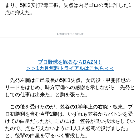
まり、5回2安打7奪三振。失点は内野ゴロの間に許した1
点に抑えた。
ADVERTISEMENT
プロ野球を観るならDAZN！
＞＞1カ月無料トライアルはこちら＜＜
先発左腕は自己最長の5回1失点。女房役・甲斐拓也の
リードをはじめ、味方守備への感謝も示しながら「先発と
しての仕事は出来た」と胸を張った。
この後を受けたのが、笠谷の1学年上の右腕・板東。プ
ロ初勝利を含む今季2勝は、いずれも笠谷からバトンを受
けての白星だったが、この日は「笠谷が良い投球をしてい
たので、点を与えないように1人1人必死で投げました」
と、後輩の白星を守るべく奮投した。