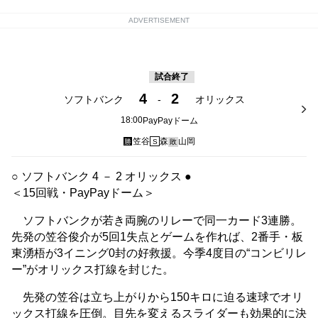
ADVERTISEMENT
試合終了
4
2
ソフトバンク
-
オリックス
18:00
PayPayドーム
笠谷
森
山岡
勝
S
敗
○ ソフトバンク 4 － 2 オリックス ●
＜15回戦・PayPayドーム＞
ソフトバンクが若き両腕のリレーで同一カード3連勝。
先発の笠谷俊介が5回1失点とゲームを作れば、2番手・板
東湧梧が3イニング0封の好救援。今季4度目の“コンビリレ
ー”がオリックス打線を封じた。
先発の笠谷は立ち上がりから150キロに迫る速球でオリ
ックス打線を圧倒。目先を変えるスライダーも効果的に決