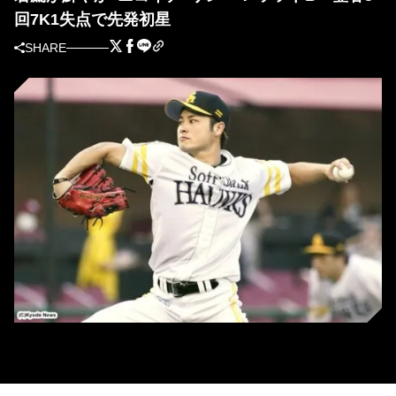
回7K1失点で先発初星
SHARE
ソフトバンク・笠谷俊介(C)Kyodo News