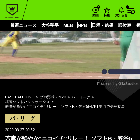
もっと見る
arrow_forward_ios
お知らせ
動画
特集
最新ニュース
大谷翔平
MLB
NPB
日程・結果
順位表
Powered by 
GliaStudios
Mute
BASEBALL KING
プロ野球・NPB
パ・リーグ
福岡ソフトバンクホークス
若鷹が鮮やか“ニコイチ”リレー！ ソフトB・笠谷5回7K1失点で先発初星
パ・リーグ
2020.08.27 20:52
若鷹が鮮やか“ニコイチ”リレー！ ソフトB・笠谷5