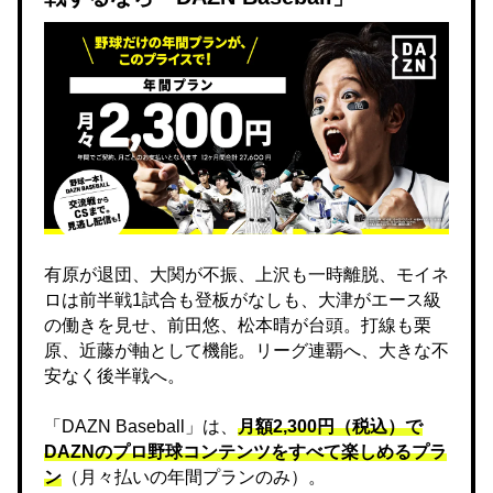
有原が退団、大関が不振、上沢も一時離脱、モイネ
ロは前半戦1試合も登板がなしも、大津がエース級
の働きを見せ、前田悠、松本晴が台頭。打線も栗
原、近藤が軸として機能。リーグ連覇へ、大きな不
安なく後半戦へ。
「DAZN Baseball」は、
月額2,300円（税込）で
DAZNのプロ野球コンテンツをすべて楽しめるプラ
ン
（月々払いの年間プランのみ）。