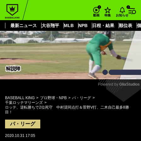
もっと見る
arrow_forward_ios
お知らせ
動画
特集
最新ニュース
大谷翔平
MLB
NPB
日程・結果
順位表
Powered by 
GliaStudios
Mute
BASEBALL KING
プロ野球・NPB
パ・リーグ
千葉ロッテマリーンズ
ロッテ、逆転勝ちで2位死守 中村奨同点打＆菅野V打、二木自己最多8勝
目！
パ・リーグ
2020.10.31 17:05