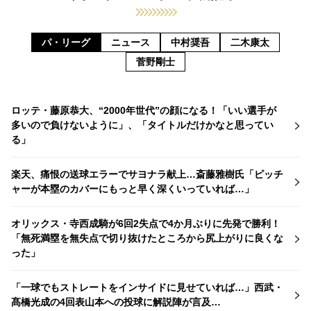
パ・リーグ
ニュース
中村奨吾
二木康太
菅野剛士
ロッテ・藤原恭大、“2000年世代”の顔になる！「いい選手が
多いので負けないように」、「タイトルだけかなと思ってい
る」
楽天、痛恨の送球エラーでサヨナラ献上…斎藤雅樹氏「ピッチ
ャーが本塁のカバーにもっと早く深くいっていれば…」
オリックス・寺西成騎が6回2失点で4か月ぶりに先発で勝利！
「無死満塁を無失点で切り抜けたところから尻上がりに良くな
った」
「一球でもストレートをインサイドに見せていれば…」西武・
髙橋光成の4回表山本への投球に解説陣が言及…