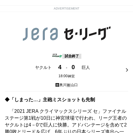
ADVERTISEMENT
試合終了
4
0
ヤクルト
-
巨人
18:00
神宮
奥川
山口
勝
敗
◆「しまった…」主砲ミスショットも先制
「2021 JERA クライマックスシリーズ セ」ファイナル
ステージ第1戦が10日に神宮球場で行われ、リーグ王者の
ヤクルトは4－0で巨人に快勝。アドバンテージを含めて2
勝0敗とリードを広げ、6年ぶりの日本シリーズ進出へ一