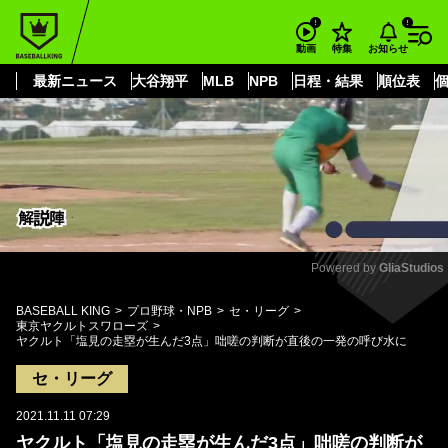
もっと見る
arrow_forward_ios
お知らせ
動画
特集
最新ニュース
大谷翔平
MLB
NPB
日程・結果
順位表
Powered by 
GliaStudios
Mute
BASEBALL KING
プロ野球・NPB
セ・リーグ
東京ヤクルトスワローズ
ヤクルト「塩見の走塁が生んだ3点」咄嗟の判断が直後の一発の呼び水に
セ・リーグ
2021.11.11 07:29
ヤクルト「塩見の走塁が生んだ3点」咄嗟の判断が