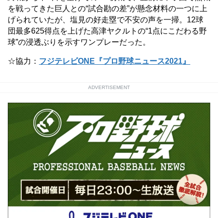
を戦ってきた巨人との“試合勘の差”が懸念材料の一つに上
げられていたが、塩見の好走塁で不安の声を一掃。12球
団最多625得点を上げた高津ヤクルトの“1点にこだわる野
球”の浸透ぶりを示すワンプレーだった。
☆協力：
フジテレビONE『プロ野球ニュース2021』
ADVERTISEMENT