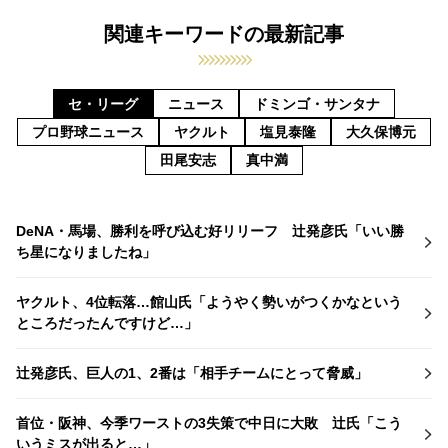
関連キーワードの最新記事
セ・リーグ
ニュース
ドミンゴ・サンタナ
プロ野球ニュース
ヤクルト
塩見泰隆
大久保博元
田尾安志
真中満
DeNA・馬場、勝利を呼び込む好リリーフ 辻発彦氏「いい勝
ち星になりましたね」
ヤクルト、4位転落…館山氏「ようやく勢いがつくかなという
ところだったんですけど…」
辻発彦氏、巨人の1、2番は「相手チームにとって脅威」
首位・阪神、今季ワーストの3失策で中日に大敗 辻氏「こう
いうミスが出ると…」