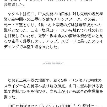
歩前進した。
ヤクルトは初回、巨人先発の山口俊に対し先頭の塩見泰
隆が左中間への二塁打を放ちチャンスメーク。その後、一
死一・三塁となり、4番・村上宗隆の打球は遊撃後方への
飛球となった。三走・塩見はベースから離れて打球の行方
を目視していたが、遊撃・坂本勇人の捕球体勢が悪いと見
るや素早く帰塁しタッチアップ。スピードに乗ったスライ
ディングで本塁生還を果たした。
ADVERTISEMENT
なおも二死一塁の場面で、続く5番・サンタナは初球の
スライダーを左翼席へ放り込み加点。山口に畳み掛ける攻
撃で先制パンチを浴びせ、立ち上がりから試合の主導権を
握った。
10日に放送されたCSフジテレビONE『プロ野球ニュー