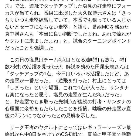
ス』では、遊飛でタッチアップした塩見の好走塁にフォー
カスが当てられ、番組に出演した大久保博元さんは「きっ
ちりいつも走塁練習していて、本番でも狙っている人じゃ
ないとセーフにならない走塁」と語り、番組MCを務めた
真中満さんも「本当に良い判断でしたよね。あれで流れが
ヤクルトに来ましたよね」と、試合のターニングポイント
だったことを強調した。
この日の塩見はチーム4点目となる適時打も放ち、4打
数2安打の活躍を見せたが、解説を務めた田尾安志さんは
「タッチアップの1点。今日はいろいろ活躍したけど、あ
の走塁が一番だった。（遊飛を打った）村上にとっては
『しまった』という場面。これで1点が入った。サンタナ
も楽になったと思う。塩見の走塁が生んだ3点だった」
と、好走塁でもぎ取った先制点が後続の打者・サンタナの
心理面に余裕をもたらしたことを指摘。咄嗟の好走塁が直
後の2ランにつながったとの見解を示した。
リーグ王者のヤクルトにとってはレギュラーシーズン最
終戦から中8日を空けてのCS初戦で、直前に甲子園で熱戦