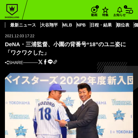
BASEBALL KING
横浜DeNAベイスターズ
DeNA・三浦監督、小園の背番号“18”のユニ姿に「ワクワクした」
お知らせ
動画
特集
横浜DeNAベイスターズ
最新ニュース
大谷翔平
MLB
NPB
日程・結果
順位表
2021.12.03 17:22
DeNA・三浦監督、小園の背番号“18”のユニ姿に
「ワクワクした」
SHARE