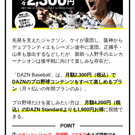
先発を支えたジャクソン、ケイが退団し、阪神から
デュプランティエもシーズン途中に退団。正捕手・
山本も放出するなどしたが、新助っ人野手のエンカ
ーナシオンは後半戦に向けて楽しみな存在だ。
「DAZN Baseball」は、
月額2,300円（税込）で
DAZNのプロ野球コンテンツをすべて楽しめるプラ
ン
（月々払いの年間プランのみ）。
プロ野球だけを楽しみたい方は、
月額4,200円（税
込）のDAZN Standard​よりも1,900円お得
に視聴で
きる。
POINT
①
ペナントシリーズ、交流戦、CSまで
余さず堪能でき