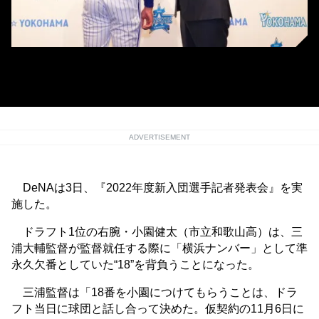
小園健太投手（左）と三浦大輔監督（右）［提供＝横浜DeNAベイスター
ズ］
ADVERTISEMENT
DeNAは3日、『2022年度新入団選手記者発表会』を実
施した。
ドラフト1位の右腕・小園健太（市立和歌山高）は、三
浦大輔監督が監督就任する際に「横浜ナンバー」として準
永久欠番としていた“18”を背負うことになった。
三浦監督は「18番を小園につけてもらうことは、ドラ
フト当日に球団と話し合って決めた。仮契約の11月6日に