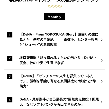
Monthly
【DeNA・From YOKOSUKA-Story】遠回りの先に
見えた「基本の再確認」——森敬斗、センター転向
と“ショーハ”の意識改革
坂口智隆氏「悠々還れるくらいの当たり」DeNA・
度会、牧の中安で生還できず
【DeNA】「ピッチャーの人生も背負っているん
で」。勝利を手繰り寄せる京田陽太の“執念”と“準
備力”
DeNA・尾形崇斗が自己最長の7回無失点快投！田尾
氏「なぜソフトバンクから出てきたのか」