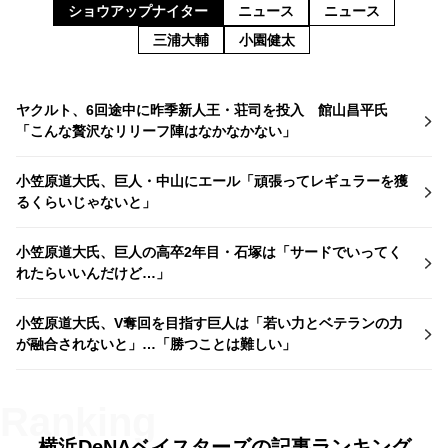
ショウアップナイター
ニュース
ニュース
三浦大輔
小園健太
ヤクルト、6回途中に昨季新人王・荘司を投入 館山昌平氏
「こんな贅沢なリリーフ陣はなかなかない」
小笠原道大氏、巨人・中山にエール「頑張ってレギュラーを獲
るくらいじゃないと」
小笠原道大氏、巨人の高卒2年目・石塚は「サードでいってく
れたらいいんだけど…」
小笠原道大氏、V奪回を目指す巨人は「若い力とベテランの力
が融合されないと」…「勝つことは難しい」
横浜DeNAベイスターズの記事ランキング