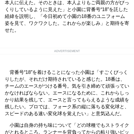
本人に伝えた。そのときは、本人よりもご両親の方がびっ
くりしているように見えた」と小園に背番号“18”を託した
経緯を説明し、「今日初めて小園の18番のユニフォーム
姿を見て、ワクワクした。これからが楽しみ」と期待を寄
せた。
ADVERTISEMENT
背番号“18”を着けることになった小園は「すごくびっく
りしたが、それだけ期待されていると感じた。18番は、
チームのエースがつける番号。気を引き締めて頑張ってい
かなければならない。エースになるために、これからしっ
かり結果を残して、エースと言ってもらえるような成績を
残したい。プロでは、フォーク系の縦に落ちる変化球と、
スピードのある速い変化球を覚えたい」と意気込んだ。
小園は自身の持ち味について「どの球種でもストライク
がとれるところ。ランナーを背負ってからの粘り強いピッ