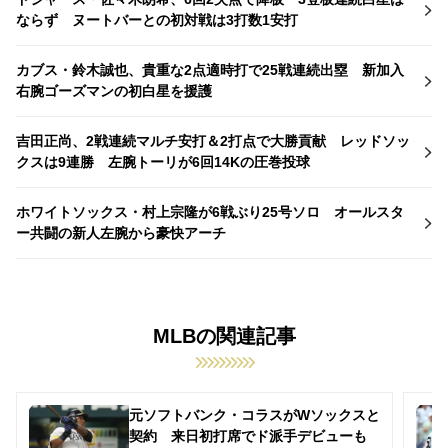
ならず ヌートバーとの初対戦は3打数1安打
カブス・鈴木誠也、貴重な2点適時打で25戦連続出塁 新加入
右腕ゴーズマンの初白星を援護
吉田正尚、2戦連続マルチ安打＆2打点で大勝貢献 レッドソッ
クスは9連勝 左腕トーリが6回14Kの圧巻投球
ホワイトソックス・村上宗隆が6戦ぶり25号ソロ オールスタ
ー共闘の新人左腕から豪快アーチ
MLBの関連記事
元ソフトバンク・コラスがWソックスと
契約 来日初打席でド派手デビューも