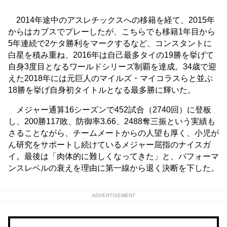
2014年途中のアスレチックスへの移籍を経て、2015年
からはカブスでプレーしたが、こちらでも移籍1年目から
5年連続で2ケタ勝利をマークするなど、コンスタントに
白星を積み重ね、2016年は自己最多タイの19勝を挙げて
自身3度目となるワールドシリーズ制覇を達成。34歳で迎
えた2018年には元巨人のマイルズ・マイコラスらと並ぶ
18勝を挙げ自身初タイトルとなる最多勝に輝いた。
メジャー通算16シーズンで452試合（2740回）に登板
し、200勝117敗、防御率3.66、2488奪三振という実績も
さることながら、チームメートからの人望も厚く、小児が
ん研究をサポートし続けているメジャー屈指のナイスガ
イ。最後は「肉体的に難しくなってきた」と、パフォーマ
ンスレベルの衰えを理由に第一線から退く決断を下した。
ADVERTISEMENT