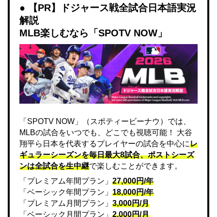
【PR】ドジャース戦全試合日本語実況
解説
MLB楽しむなら「SPOTV NOW」
「SPOTV NOW」（スポティービーナウ）では、
MLBの試合をいつでも、どこでも視聴可能！ 大谷
翔平ら日本を代表するプレイヤーの試合を中心に
レ
ギュラーシーズンを毎日最大8試合、ポストシーズ
ンは全試合を生中継
で楽しむことができます。
「プレミアム年間プラン」
27,000円/年
「ベーシック年間プラン」
18,000円/年
「プレミアム月間プラン」
3,000円/月
「ベーシック月間プラン」
2,000円/月