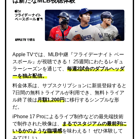
は新たなMLB視聴体験
Apple TVでは、MLB中継『フライデーナイト ベー
スボール』が視聴できる！ 25週間にわたるレギュ
ラーシーズンを通じて、
毎週2試合のダブルヘッダ
ーを独占配信。
料金体系は、サブスクリプションに新規登録すると
7日間の無料トライアルが利用でき、無料トライア
ル終了後は
月額1,200円
に移行するシンプルな形
だ。
iPhone 17 Proによるライブ制作などの最先端技術
で制作された映像は、
まるでスタジアムの最前列に
いるかのような臨場感
を味わえる！ ぜひ体験して
みてほしい。