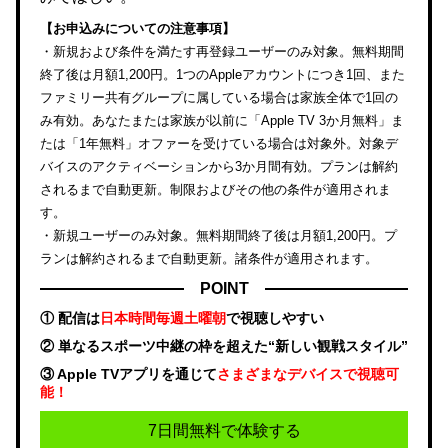
【お申込みについての注意事項】
・新規および条件を満たす再登録ユーザーのみ対象。無料期間
終了後は月額1,200円。1つのAppleアカウントにつき1回、また
ファミリー共有グループに属している場合は家族全体で1回の
み有効。あなたまたは家族が以前に「Apple TV 3か月無料」ま
たは「1年無料」オファーを受けている場合は対象外。対象デ
バイスのアクティベーションから3か月間有効。プランは解約
されるまで自動更新。制限およびその他の条件が適用されま
す。
・新規ユーザーのみ対象。無料期間終了後は月額1,200円。プ
ランは解約されるまで自動更新。諸条件が適用されます。
POINT
① 配信は
日本時間毎週土曜朝
で視聴しやすい
② 単なるスポーツ中継の枠を超えた“新しい観戦スタイル”
③ Apple TVアプリを通じて
さまざまなデバイスで視聴可
能！
7日間無料で体験する