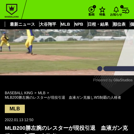
もっと見る
arrow_forward_ios
お知らせ
動画
特集
最新ニュース
大谷翔平
MLB
NPB
日程・結果
順位表
Powered by 
GliaStudios
Mute
BASEBALL KING
MLB
MLB200勝左腕のレスターが現役引退 血液ガン克服しWS制覇の人格者
MLB
2022.01.13 12:50
MLB200勝左腕のレスターが現役引退 血液ガン克