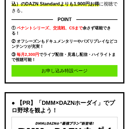
込）のDAZN Standard​よりも1,900円お得
に視聴で
きる。
POINT
①
ペナントシリーズ、交流戦、CSまで
余さず堪能でき
る！
② オフシーズンもドキュメンタリーやバズリプレイなどコ
ンテンツが充実！
③
毎月2,300円
でライブ配信・見逃し配信・ハイライトま
で視聴可能！
お申し込み特設ページ
【PR】「DMM×DAZNホーダイ」でプ
ロ野球を観よう！