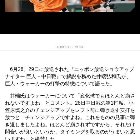
巨人・ウォーカー (C) Kyodo News
ADVERTISEMENT
6月28、29日に放送された『ニッポン放送ショウアップ
ナイター 巨人－中日戦』で解説を務めた井端弘和氏が、
巨人・ウォーカーの打撃の特徴について語った。
井端氏はウォーカーについて「変化球でもほとんど崩さ
れないですよね」とコメント。28日中日戦の第1打席、小
笠原慎之介のチェンジアップをレフト前に弾き返す安打を
放つと「チェンジアップですよね。これをものの見事に弾
き返しましたよね。ほとんど崩されずですから、それだけ
間合いが良いというか、タイミングを取るのがうまいと思
いますね」と絶賛した。