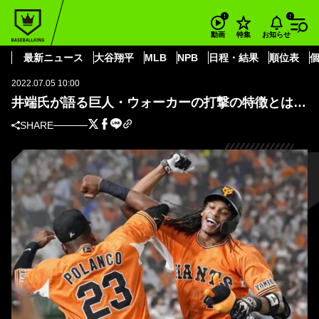
BASEBALL KING
読売ジャイアンツ
井端氏が語る巨人・ウォーカーの打撃の特徴とは…
お知らせ
動画
特集
読売ジャイアンツ
最新ニュース
大谷翔平
MLB
NPB
日程・結果
順位表
2022.07.05 10:00
井端氏が語る巨人・ウォーカーの打撃の特徴とは…
SHARE