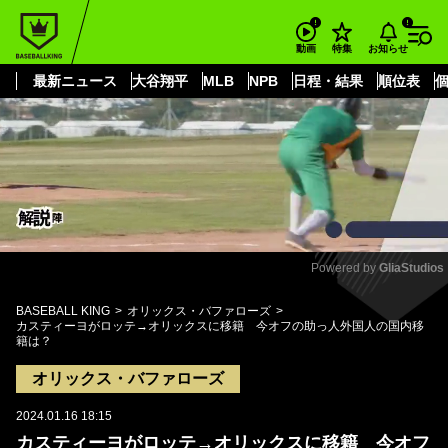
もっと見る
arrow_forward_ios
お知らせ
動画
特集
最新ニュース
大谷翔平
MLB
NPB
日程・結果
順位表
Powered by 
GliaStudios
Mute
BASEBALL KING
オリックス・バファローズ
カスティーヨがロッテ→オリックスに移籍 今オフの助っ人外国人の国内移
籍は？
オリックス・バファローズ
2024.01.16 18:15
カスティーヨがロッテ→オリックスに移籍 今オフ