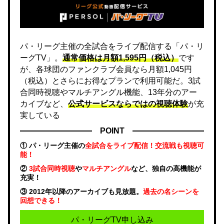
パ・リーグ主催の全試合をライブ配信する「パ・リ
ーグTV」。
通常価格は月額1,595円（税込）
です
が、各球団のファンクラブ会員なら月額1,045円
（税込）とさらにお得なプランで利用可能だ。3試
合同時視聴やマルチアングル機能、13年分のアー
カイブなど、
公式サービスならではの視聴体験
が充
実している
POINT
① パ・リーグ主催の
全試合をライブ配信！交流戦も視聴可
能！
②
3試合同時視聴
や
マルチアングル
など、独自の高機能が
充実！
③ 2012年以降のアーカイブも見放題。
過去の名シーンを
回想できる！
パ・リーグTV申し込み