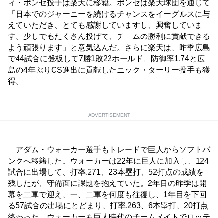
ィ・ポンセ投手は楽天に移籍。ポンセは楽天球団を通じて
「日本でのジャーニーを続けるチャンスをイーグルスに与
えていただき、とても感謝していますし、興奮していま
す。少しでもたくさん投げて、チームの勝利に貢献できる
よう頑張ります」と意気込んだ。さらに楽天は、昨季広島
で44試合に登板して7勝1敗22ホールド、防御率1.74と広
島の4年ぶりCS進出に貢献したニック・ターリー投手も獲
得。
ADVERTISEMENT
アダム・ウォーカー選手もトレードで巨人からソフトバ
ンクへ移籍した。ウォーカーは22年に巨人に加入し、124
試合に出場して、打率.271、23本塁打、52打点の成績を
残したが、守備面に課題を抱えていた。2年目の昨季は開
幕を二軍で迎え、一、二軍を何度も往復し、1年目を下回
る57試合の出場にとどまり、打率.263、6本塁打、20打点
終わった。ウォーカーも巨人時代のチームメイトでロッテ