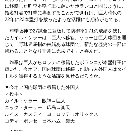
に移籍した昨季本塁打王に輝いたポランコと同じように、
指名打者で打撃に専念することができれば、巨人時代の
22年に23本塁打を放ったような活躍にも期待がもてる。
昨季阪神で27試合に登板して防御率1.71の成績を残し
たカイル・ケラーは、巨人へ移籍。ケラーは巨人球団を通
じて「野球界屈指の由緒ある球団で、新たな歴史の一部に
携わることとなり非常に光栄です」と喜んだ。
昨季は巨人からロッテに移籍したポランコが本塁打王に
輝いた。今オフ、国内球団に移籍した助っ人外国人はタイ
トルを獲得するような活躍を見せるだろうか。
▼今オフ国内球団に移籍した外国人
＜投手＞
カイル・ケラー 阪神→巨人
ニック・ターリー 広島→楽天
ルイス・カスティーヨ ロッテ→オリックス
コディ・ポンセ 日本ハム→楽天