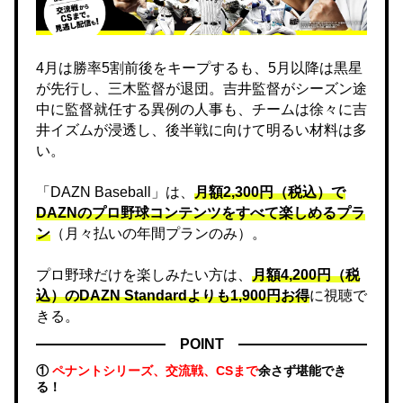
4月は勝率5割前後をキープするも、5月以降は黒星
が先行し、三木監督が退団。吉井監督がシーズン途
中に監督就任する異例の人事も、チームは徐々に吉
井イズムが浸透し、後半戦に向けて明るい材料は多
い。
「DAZN Baseball」は、
月額2,300円（税込）で
DAZNのプロ野球コンテンツをすべて楽しめるプラ
ン
（月々払いの年間プランのみ）。
プロ野球だけを楽しみたい方は、
月額4,200円（税
込）のDAZN Standard​よりも1,900円お得
に視聴で
きる。
POINT
①
ペナントシリーズ、交流戦、CSまで
余さず堪能でき
る！