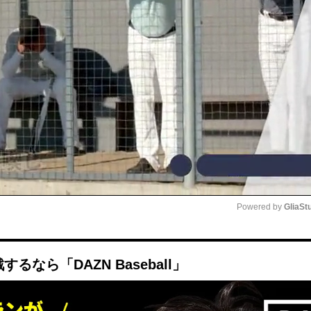
Powered by 
GliaSt
Mute
なら「DAZN Baseball」