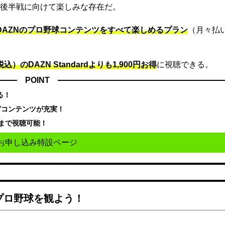
後半戦に向けて楽しみな存在だ。
でDAZNのプロ野球コンテンツをすべて楽しめるプラン
（月々払
込）のDAZN Standard​よりも1,900円お得
に視聴できる。
POINT
る！
どコンテンツが充実！
まで視聴可能！
お申し込み特設ページ
でプロ野球を観よう！