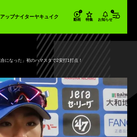
アップナイター
ヤキュイク
お知らせ
動画
特集
試合になった」初のハマスタで2安打1打点！