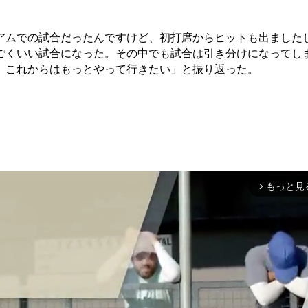
ムでの試合だったんですけど、初打席からヒットも出ましたし
ごくいい試合になった。その中でも試合は引き分けになってし
、これからはもっとやって行きたい」と振り返った。
もっと見
arrow_forward_ios