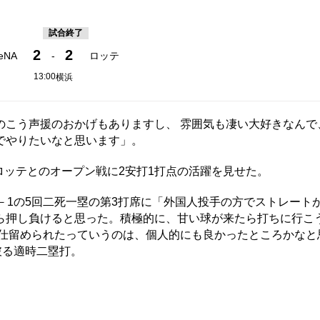
試合終了
2
2
eNA
-
ロッテ
13:00
横浜
こう声援のおかげもありますし、 雰囲気も凄い大好きなんで
でやりたいなと思います」。
ロッテとのオープン戦に2安打1打点の活躍を見せた。
1の5回二死一塁の第3打席に「外国人投手の方でストレート
ら押し負けると思った。積極的に、甘い球が来たら打ちに行こ
で仕留められたっていうのは、個人的にも良かったところかなと
破る適時二塁打。