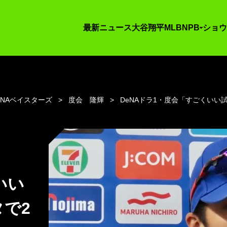
最新ニュース
大谷翔平
MLB
NPB
ショウ
eNAベイスターズ
度会 隆輝
DeNAドラ1・度会「すごくいい
いい
で2