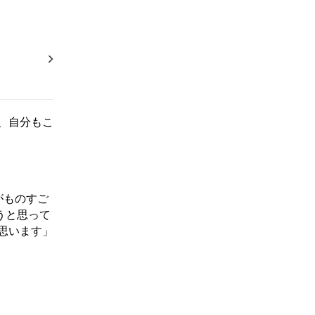
、自分もこ
がものすご
うと思って
思います」