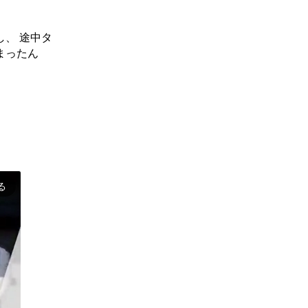
、 途中タ
まったん
る