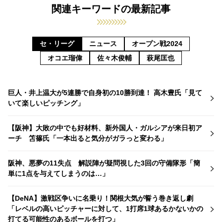
関連キーワードの最新記事
セ・リーグ
ニュース
オープン戦2024
オコエ瑠偉
佐々木俊輔
萩尾匡也
巨人・井上温大が5連勝で自身初の10勝到達！ 高木豊氏「見て
いて楽しいピッチング」
【阪神】大敗の中でも好材料、新外国人・ガルシアが来日初ア
ーチ 笘篠氏「一本出ると気分がガラっと変わる」
阪神、悪夢の11失点 解説陣が疑問視した3回の守備隊形「簡
単に1点を与えてしまうのは…」
【DeNA】激戦区争いに名乗り！関根大気が誓う巻き返し劇
「レベルの高いピッチャーに対して、1打席1球あるかないかの
打てる可能性のあるボールを打つ」