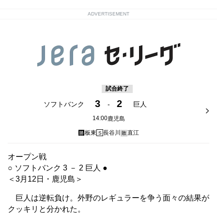
ADVERTISEMENT
試合終了
3
2
ソフトバンク
-
巨人
14:00
鹿児島
板東
長谷川
直江
勝
S
敗
オープン戦
○ ソフトバンク 3 － 2 巨人 ●
＜3月12日・鹿児島＞
巨人は逆転負け。外野のレギュラーを争う面々の結果が
クッキリと分かれた。