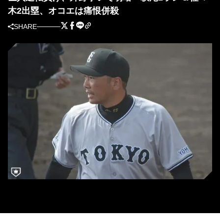
木2出塁、オコエは痛恨併殺
SHARE
巨人・阿部慎之助監督