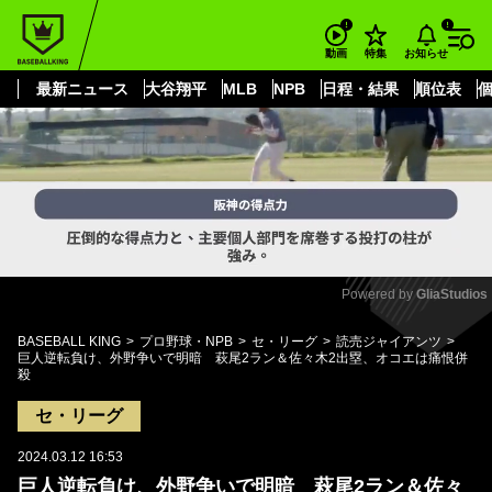
もっと見る
arrow_forward_ios
お知らせ
動画
特集
最新ニュース
大谷翔平
MLB
NPB
日程・結果
順位表
Powered by 
GliaStudios
Mute
BASEBALL KING
プロ野球・NPB
セ・リーグ
読売ジャイアンツ
巨人逆転負け、外野争いで明暗 萩尾2ラン＆佐々木2出塁、オコエは痛恨併
殺
セ・リーグ
2024.03.12 16:53
巨人逆転負け、外野争いで明暗 萩尾2ラン＆佐々