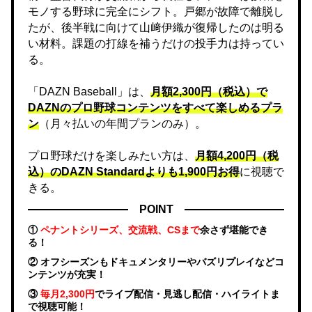
モノする野球に完全にシフト。戸郷が故障で離脱し
たが、後半戦に向けて山﨑伊織が復帰したのは明る
い材料。課題の打線を補うだけの投手力は持ってい
る。
「DAZN Baseball」は、
月額2,300円（税込）で
DAZNのプロ野球コンテンツをすべて楽しめるプラ
ン
（月々払いの年間プランのみ）。
プロ野球だけを楽しみたい方は、
月額4,200円（税
込）のDAZN Standard​よりも1,900円お得
に視聴で
きる。
POINT
①
ペナントシリーズ、交流戦、CSまで
余さず堪能でき
る！
② オフシーズンもドキュメンタリーやバズリプレイなどコ
ンテンツが充実！
③
毎月2,300円
でライブ配信・見逃し配信・ハイライトま
で視聴可能！