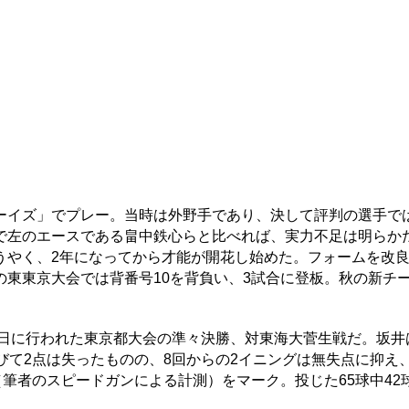
イズ」でプレー。当時は外野手であり、決して評判の選手で
で左のエースである畠中鉄心らと比べれば、実力不足は明らか
うやく、2年になってから才能が開花し始めた。フォームを改
東東京大会では背番号10を背負い、3試合に登板。秋の新チ
日に行われた東京都大会の準々決勝、対東海大菅生戦だ。坂井
びて2点は失ったものの、8回からの2イニングは無失点に抑え
（筆者のスピードガンによる計測）をマーク。投じた65球中42