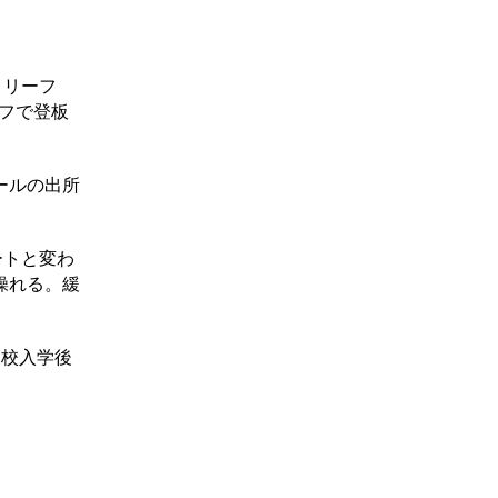
リリーフ
ーフで登板
ールの出所
ートと変わ
操れる。緩
高校入学後