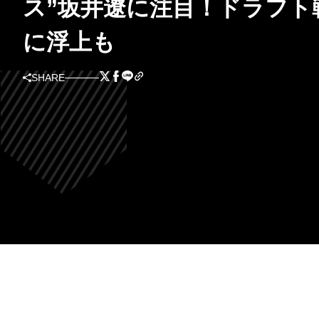
ス”坂井遼に注目！ドラフト
に浮上も
SHARE