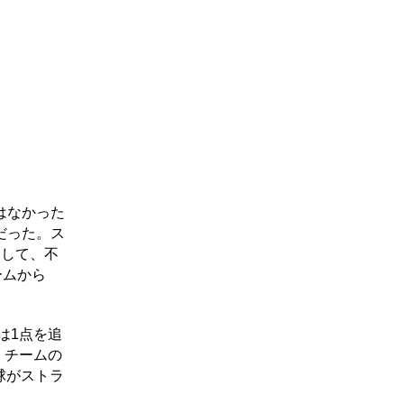
はなかった
だった。ス
良して、不
ームから
は1点を追
、チームの
球がストラ