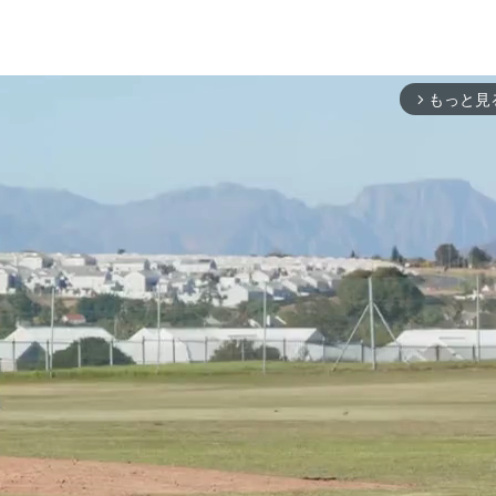
もっと見
arrow_forward_ios