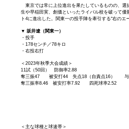
東京では常に上位進出を果たしているものの、選抜
生や早稲田実、創価といったライバル校を破って優
ト4に進出した。関東一の投手陣を牽引する“右のエ
▼ 坂井遼（関東一）
・投手
・178センチ／78キロ
・右投右打
＜2023年秋季大会成績＞
11試（50回） 防御率2.88
奪三振47 被安打44 失点18（自責点16） 与
奪三振率8.46 被安打率7.92 四死球率2.52
＜主な球種と球速帯＞