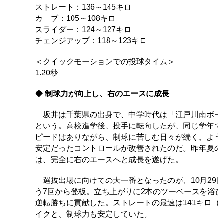
ストレート：136～145キロ
カーブ：105～108キロ
スライダー：124～127キロ
チェンジアップ：118～123キロ
＜クイックモーションでの投球タイム＞
1.20秒
◆ 制球力が向上し、右のエースに成長
坂井は千葉県の出身で、中学時代は「江戸川南ボー
という。高校進学後、投手に転向したが、同じ学年
ピードはありながら、制球に苦しむ日々が続く。よ
安定だったコントロールが改善されたのだ。昨年夏の
は、完全に右のエースへと成長を遂げた。
選抜出場に向けての大一番となったのが、10月29
う7回から登板。立ち上がりに2本のツーベースを浴
逆転勝ちに貢献した。ストレートの最速は141キロ
イクと、制球力も安定していた。