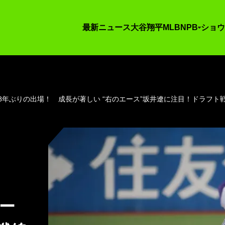
最新ニュース
大谷翔平
MLB
NPB
ショウ
8年ぶりの出場！ 成長が著しい “右のエース”坂井遼に注目！ドラフト
エー