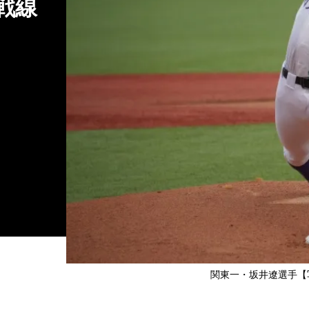
戦線
関東一・坂井遼選手【