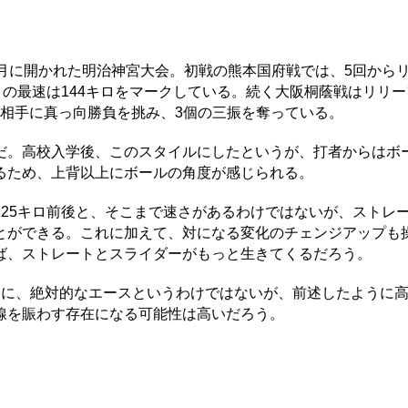
月に開かれた明治神宮大会。初戦の熊本国府戦では、5回から
トの最速は144キロをマークしている。続く大阪桐蔭戦はリリ
線を相手に真っ向勝負を挑み、3個の三振を奪っている。
。高校入学後、このスタイルにしたというが、打者からはボ
るため、上背以上にボールの角度が感じられる。
25キロ前後と、そこまで速さがあるわけではないが、ストレ
とができる。これに加えて、対になる変化のチェンジアップも
ば、ストレートとスライダーがもっと生きてくるだろう。
に、絶対的なエースというわけではないが、前述したように
線を賑わす存在になる可能性は高いだろう。