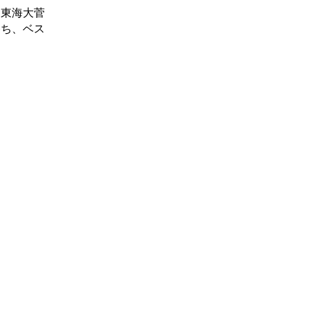
、東海大菅
勝ち、ベス