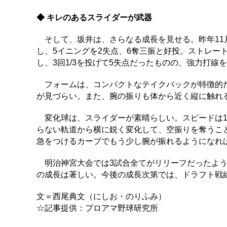
◆ キレのあるスライダーが武器
そして、坂井は、さらなる成長を見せる。昨年11
し、5イニングを2失点、6奪三振と好投。ストレー
し、3回1/3を投げて5失点だったものの、強力打
フォームは、コンパクトなテイクバックが特徴的だ
が見づらい。また、腕の振りも体から近く縦に触れ
変化球は、スライダーが素晴らしい。スピードは1
らない軌道から横に鋭く変化して、空振りを奪うこ
急をつけるカーブでもう少し腕が振れるようになれ
明治神宮大会では3試合全てがリリーフだったよう
の成長は著しい。今後の成長次第では、ドラフト戦
文＝西尾典文（にしお・のりふみ）
☆記事提供：プロアマ野球研究所