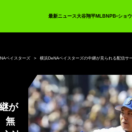
最新ニュース
大谷翔平
MLB
NPB
ショウ
eNAベイスターズ
横浜DeNAベイスターズの中継が見られる配信サ
中継が
 無