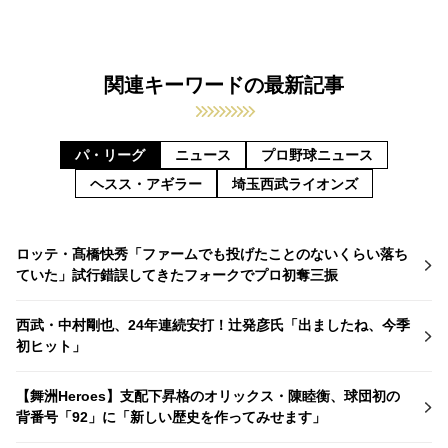
関連キーワードの最新記事
パ・リーグ
ニュース
プロ野球ニュース
ヘスス・アギラー
埼玉西武ライオンズ
ロッテ・髙橋快秀「ファームでも投げたことのないくらい落ち
ていた」試行錯誤してきたフォークでプロ初奪三振
西武・中村剛也、24年連続安打！辻発彦氏「出ましたね、今季
初ヒット」
【舞洲Heroes】支配下昇格のオリックス・陳睦衡、球団初の
背番号「92」に「新しい歴史を作ってみせます」