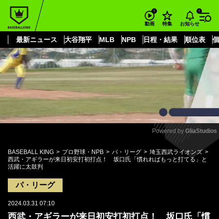
もっと見る
arrow_forward_ios
お知らせ
動画
特集
最新ニュース
大谷翔平
MLB
NPB
日程・結果
順位表
Powered by 
GliaStudios
Mute
BASEBALL KING
プロ野球・NPB
パ・リーグ
埼玉西武ライオンズ
西武・アギラーが来日初安打初打点！ 坂口氏「慣れればもっと打てる」と
活躍に太鼓判
パ・リーグ
2024.03.31 07:10
西武・アギラーが来日初安打初打点！ 坂口氏「慣