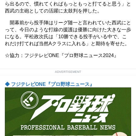
ら出るので、慣れてくればもっともっと打てると思う」と
西武の主砲としての活躍に太鼓判を押した。
開幕前から投手陣はリーグ随一と言われていた西武にと
って、今日のような打線の援護は優勝に向けた大きな一歩
になる。平松政次氏は「10勝できる投手がいる中で、こ
れだけ打てれば当然Aクラスに入れる」と期待を寄せた。
☆協力：フジテレビONE『プロ野球ニュース2024』
ADVERTISEMENT
◆ フジテレビONE『プロ野球ニュース』