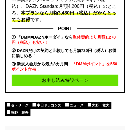
込）、DAZN Standard月額4,200円（税込）のとこ
ろ、
本プランなら月額3,480円（税込）だからとっ
てもお得
です。
POINT
① 「DMM×DAZNホーダイ」なら
単体契約より月額1,270
円（税込）も安い！
② DAZNだけの契約と比較しても月額720円（税込）お得
に楽しめる！
③ 新規入会月から最大3カ月間、
「DMMポイント」を550
ポイント付与！
お申し込み特設ページ
セ・リーグ
中日ドラゴンズ
ニュース
大野 雄大
梅野 雄吾