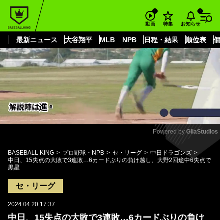
もっと見る
arrow_forward_ios
お知らせ
動画
特集
最新ニュース
大谷翔平
MLB
NPB
日程・結果
順位表
Powered by 
GliaStudios
Mute
BASEBALL KING
プロ野球・NPB
セ・リーグ
中日ドラゴンズ
中日、15失点の大敗で3連敗…6カードぶりの負け越し、大野2回途中6失点で
黒星
セ・リーグ
2024.04.20 17:37
中日、15失点の大敗で3連敗…6カードぶりの負け