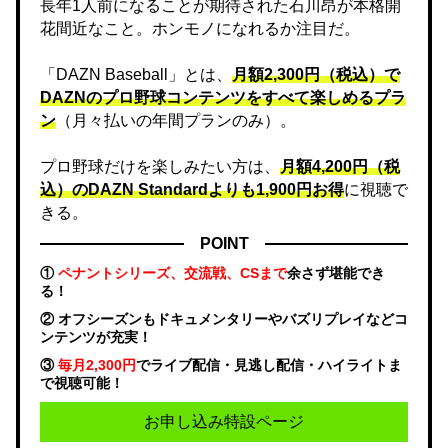
長年1人前になることが期待された石川昂が本格開
花間近なこと。ホンモノになれるか注目だ。
「DAZN Baseball」とは、
月額2,300円（税込）で
DAZNのプロ野球コンテンツをすべて楽しめるプラ
ン
（月々払いの年間プランのみ）。
プロ野球だけを楽しみたい方は、
月額4,200円（税
込）のDAZN Standard​よりも1,900円お得
に視聴で
きる。
POINT
①
ペナントシリーズ、交流戦、CSまで
余さず堪能でき
る！
② オフシーズンもドキュメンタリーやバズリプレイなどコ
ンテンツが充実！
③
毎月2,300円
でライブ配信・見逃し配信・ハイライトま
で視聴可能！
お申し込み特設ページ