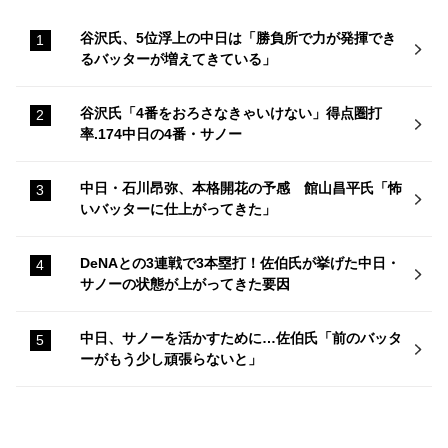
谷沢氏、5位浮上の中日は「勝負所で力が発揮でき
るバッターが増えてきている」
谷沢氏「4番をおろさなきゃいけない」得点圏打
率.174中日の4番・サノー
中日・石川昂弥、本格開花の予感 館山昌平氏「怖
いバッターに仕上がってきた」
DeNAとの3連戦で3本塁打！佐伯氏が挙げた中日・
サノーの状態が上がってきた要因
中日、サノーを活かすために…佐伯氏「前のバッタ
ーがもう少し頑張らないと」