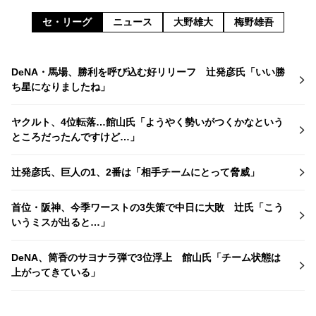
セ・リーグ
ニュース
大野雄大
梅野雄吾
DeNA・馬場、勝利を呼び込む好リリーフ 辻発彦氏「いい勝
ち星になりましたね」
ヤクルト、4位転落…館山氏「ようやく勢いがつくかなという
ところだったんですけど…」
辻発彦氏、巨人の1、2番は「相手チームにとって脅威」
首位・阪神、今季ワーストの3失策で中日に大敗 辻氏「こう
いうミスが出ると…」
DeNA、筒香のサヨナラ弾で3位浮上 館山氏「チーム状態は
上がってきている」