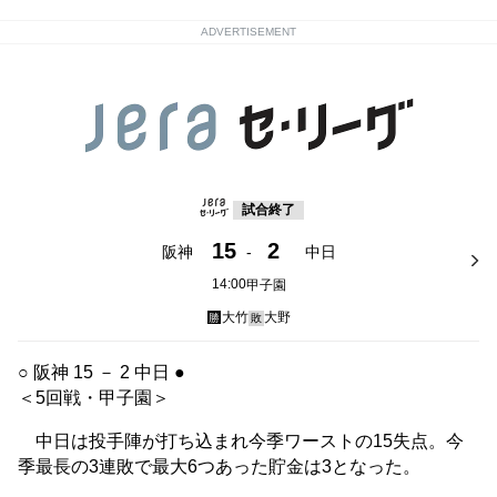
ADVERTISEMENT
試合終了
15
2
阪神
-
中日
14:00
甲子園
大竹
大野
勝
敗
○ 阪神 15 － 2 中日 ●
＜5回戦・甲子園＞
中日は投手陣が打ち込まれ今季ワーストの15失点。今
季最長の3連敗で最大6つあった貯金は3となった。