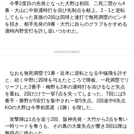
今季2度目の先発となった大野は初回、二死二塁から4
番・大山に中前適時打を浴び先制点を献上。2－1と逆転
してもらった直後の2回は四球と連打で無死満塁のピンチ
を招き、相手先発の9番・大竹に自らのグラブをかすめる
適時内野安打を許し追いつかれた。
ADVERTISEMENT
なおも無死満塁で1番・近本に逆転となる中犠飛を許す
と、続く中野に四球を与えたところで降板。一死満塁でリ
リーフした2番手・梅野も2本の適時打を浴びるなど失点
を重ね、2回だけで一挙7点を失ってしまった。7回には5
番手・勝野が5安打を集中され一挙5失点。2回途中6失点
KOの大野は今季初黒星（1勝）を喫した。
攻撃陣は1点を追う2回、阪神先発・大竹から2点を奪い
一時リードを奪うも、その裏の大量失点が響き3回以降は
無得点に終わった。