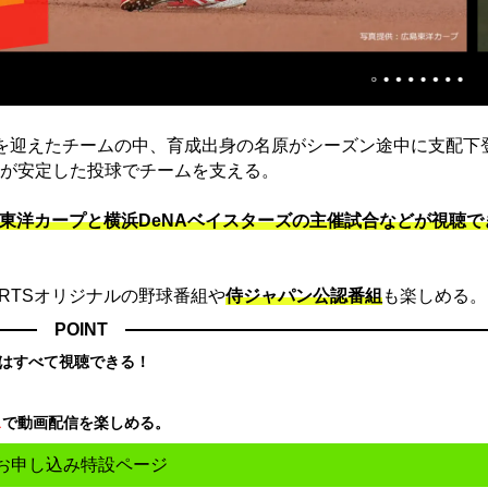
を迎えたチームの中、育成出身の名原がシーズン途中に支配下
が安定した投球でチームを支える。
東洋カープと横浜DeNAベイスターズの主催試合などが視聴で
ORTSオリジナルの野球番組や
侍ジャパン公認番組
も楽しめる。
POINT
はすべて視聴できる！
ス
で動画配信を楽しめる。
お申し込み特設ページ