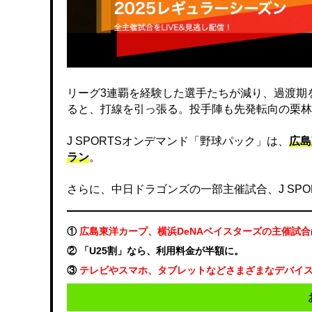
リーグ3連覇を経験した選手たちが減り、過渡期
ると、打線を引っ張る。投手陣も先発転向の栗林
J SPORTSオンデマンド「野球パック」は、
広島
ラン
。
さらに、中日ドラゴンズの一部主催試合、J SP
①
広島東洋カープ、横浜DeNAベイスターズの主催試合
② 「U25割」なら、利用料金が半額に。
③
テレビやスマホ、タブレットなどさまざまなデバイ