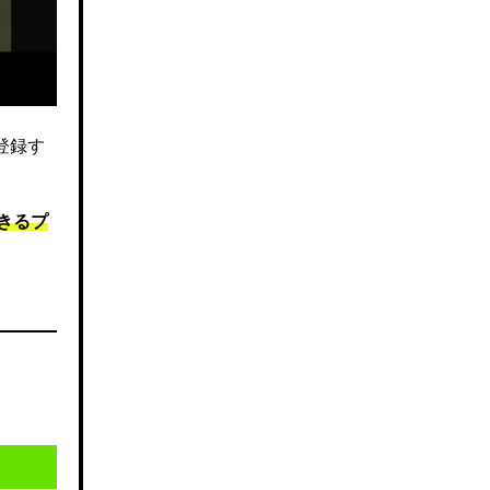
登録す
きるプ