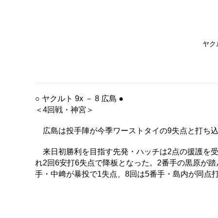
ヤク
○ ヤクルト 9x － 8 広島 ●
＜4回戦・神宮＞
広島は投手陣が今季ワーストタイの9失点と打ち込
来日初勝利を目指す先発・ハッチは2点の援護を受
れ2回6安打6失点で降板となった。2番手の黒原が
手・中﨑が暴投で1失点、8回は5番手・島内が同点