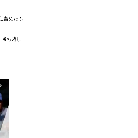
仕留めたも
を勝ち越し
る