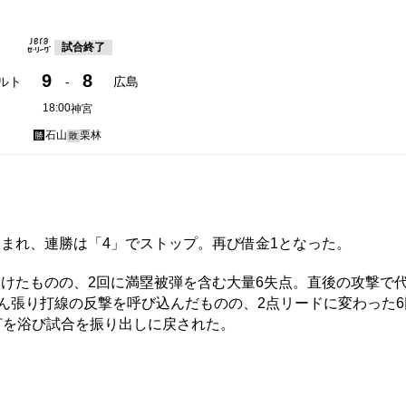
試合終了
9
8
ルト
-
広島
18:00
神宮
石山
栗林
勝
敗
まれ、連勝は「4」でストップ。再び借金1となった。
けたものの、2回に満塁被弾を含む大量6失点。直後の攻撃で
踏ん張り打線の反撃を呼び込んだものの、2点リードに変わった6
打を浴び試合を振り出しに戻された。