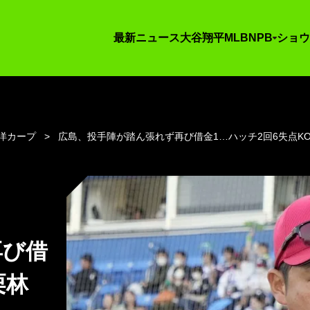
最新ニュース
大谷翔平
MLB
NPB
ショウ
洋カープ
広島、投手陣が踏ん張れず再び借金1…ハッチ2回6失点K
再び借
栗林