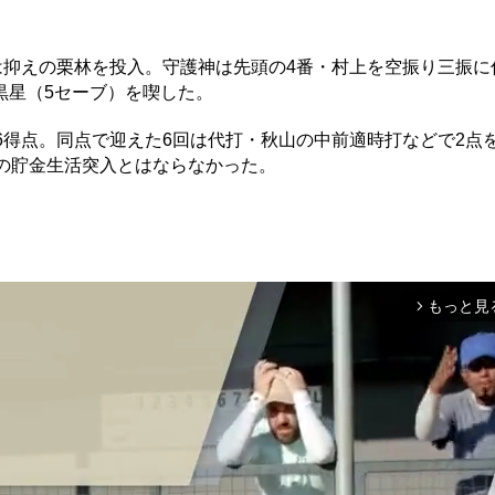
は抑えの栗林を投入。守護神は先頭の4番・村上を空振り三振に
黒星（5セーブ）を喫した。
得点。同点で迎えた6回は代打・秋山の中前適時打などで2点
の貯金生活突入とはならなかった。
もっと見
arrow_forward_ios