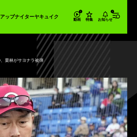
アップナイター
ヤキュイク
お知らせ
動画
特集
O、栗林がサヨナラ被弾