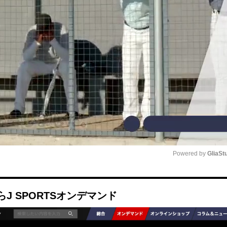
Powered by 
GliaSt
Mute
J SPORTSオンデマンド