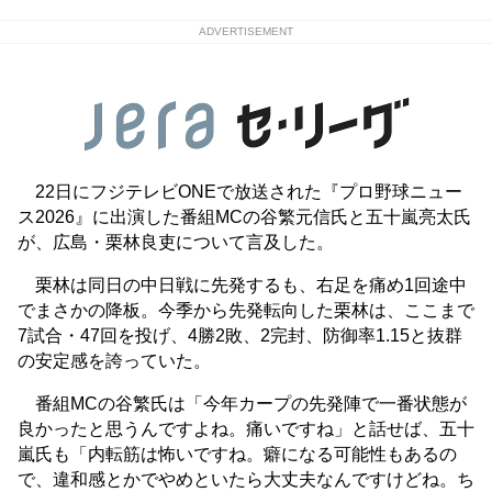
ADVERTISEMENT
22日にフジテレビONEで放送された『プロ野球ニュー
ス2026』に出演した番組MCの谷繁元信氏と五十嵐亮太氏
が、広島・栗林良吏について言及した。
栗林は同日の中日戦に先発するも、右足を痛め1回途中
でまさかの降板。今季から先発転向した栗林は、ここまで
7試合・47回を投げ、4勝2敗、2完封、防御率1.15と抜群
の安定感を誇っていた。
番組MCの谷繁氏は「今年カープの先発陣で一番状態が
良かったと思うんですよね。痛いですね」と話せば、五十
嵐氏も「内転筋は怖いですね。癖になる可能性もあるの
で、違和感とかでやめといたら大丈夫なんですけどね。ち