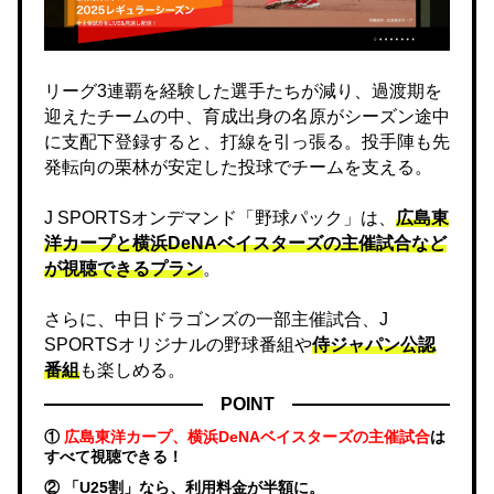
リーグ3連覇を経験した選手たちが減り、過渡期を
迎えたチームの中、育成出身の名原がシーズン途中
に支配下登録すると、打線を引っ張る。投手陣も先
発転向の栗林が安定した投球でチームを支える。
J SPORTSオンデマンド「野球パック」は、
広島東
洋カープと横浜DeNAベイスターズの主催試合など
が視聴できるプラン
。
さらに、中日ドラゴンズの一部主催試合、J
SPORTSオリジナルの野球番組や
侍ジャパン公認
番組
も楽しめる。
POINT
①
広島東洋カープ、横浜DeNAベイスターズの主催試合
は
すべて視聴できる！
② 「U25割」なら、利用料金が半額に。