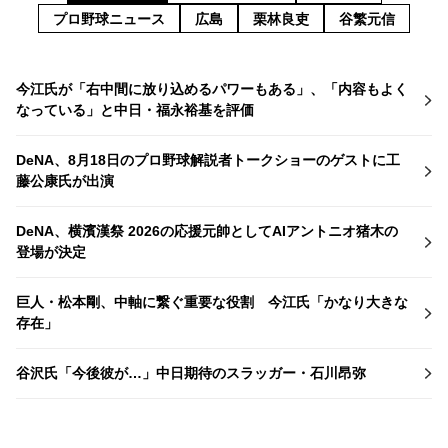
プロ野球ニュース
広島
栗林良吏
谷繁元信
今江氏が「右中間に放り込めるパワーもある」、「内容もよく
なっている」と中日・福永裕基を評価
DeNA、8月18日のプロ野球解説者トークショーのゲストに工
藤公康氏が出演
DeNA、横濱漢祭 2026の応援元帥としてAIアントニオ猪木の
登場が決定
巨人・松本剛、中軸に繋ぐ重要な役割 今江氏「かなり大きな
存在」
谷沢氏「今後彼が…」中日期待のスラッガー・石川昂弥