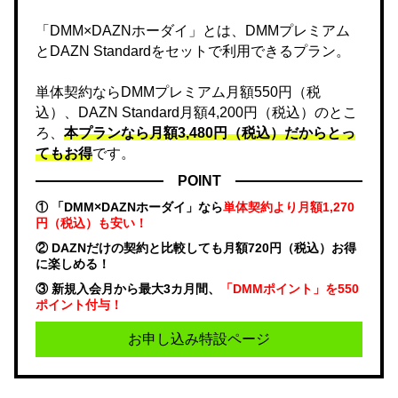
「DMM×DAZNホーダイ」とは、DMMプレミアム
とDAZN Standardをセットで利用できるプラン。
単体契約ならDMMプレミアム月額550円（税
込）、DAZN Standard月額4,200円（税込）のとこ
ろ、
本プランなら月額3,480円（税込）だからとっ
てもお得
です。
POINT
① 「DMM×DAZNホーダイ」なら
単体契約より月額1,270
円（税込）も安い！
② DAZNだけの契約と比較しても月額720円（税込）お得
に楽しめる！
③ 新規入会月から最大3カ月間、
「DMMポイント」を550
ポイント付与！
お申し込み特設ページ