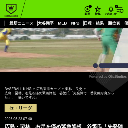
もっと見る
arrow_forward_ios
お知らせ
動画
特集
最新ニュース
大谷翔平
MLB
NPB
日程・結果
順位表
Powered by 
GliaStudios
Mute
BASEBALL KING
広島東洋カープ
栗林 良吏
広島・栗林、右足を痛め緊急降板 谷繁氏「先発陣で一番状態が良かっ
た」、「痛いですね」
セ・リーグ
2026.05.23 07:40
広島・栗林、右足を痛め緊急降板 谷繁氏「先発陣