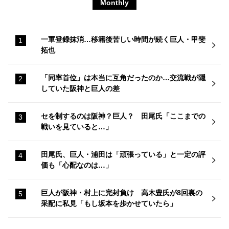
Monthly
一軍登録抹消…移籍後苦しい時間が続く巨人・甲斐
拓也
「同率首位」は本当に互角だったのか…交流戦が隠
していた阪神と巨人の差
セを制するのは阪神？巨人？ 田尾氏「ここまでの
戦いを見ていると…」
田尾氏、巨人・浦田は「頑張っている」と一定の評
価も「心配なのは…」
巨人が阪神・村上に完封負け 高木豊氏が8回裏の
采配に私見「もし坂本を歩かせていたら」