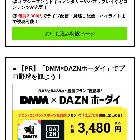
② オフシーズンもドキュメンタリーやバズリプレイなどコ
ンテンツが充実！
③
毎月2,300円
でライブ配信・見逃し配信・ハイライトま
で視聴可能！
お申し込み特設ページ
【PR】「DMM×DAZNホーダイ」でプ
ロ野球を観よう！