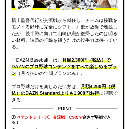
橋上監督代行が交流戦から就任し、チームは接戦を
モノする野球に完全にシフト。戸郷が故障で離脱し
たが、後半戦に向けて山﨑伊織が復帰したのは明る
い材料。課題の打線を補うだけの投手力は持ってい
る。
「DAZN Baseball」は、
月額2,300円（税込）で
DAZNのプロ野球コンテンツをすべて楽しめるプラ
ン
（月々払いの年間プランのみ）。
プロ野球だけを楽しみたい方は、
月額4,200円（税
込）のDAZN Standard​よりも1,900円お得
に視聴で
きる。
POINT
①
ペナントシリーズ、交流戦、CSまで
余さず堪能でき
る！