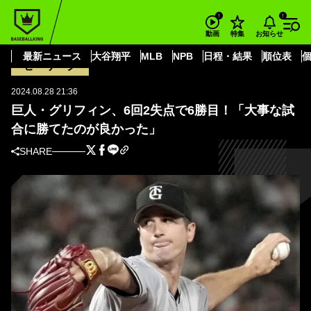
BASEBALL KING
プロ野球・NPB
セ・リーグ
読売ジャイアンツ
巨人・グリフィン、6回2失点で6勝目！「大事な試合に勝てたのが良かっ
お知らせ
動画
特集
た」
最新ニュース
大谷翔平
MLB
NPB
日程・結果
順位表
セ・リーグ
2024.08.28 21:36
巨人・グリフィン、6回2失点で6勝目！「大事な試
合に勝てたのが良かった」
SHARE