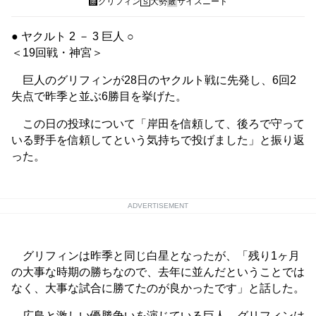
グリフィン
大勢
サイスニード
勝
S
敗
● ヤクルト 2 － 3 巨人 ○
＜19回戦・神宮＞
巨人のグリフィンが28日のヤクルト戦に先発し、6回2
失点で昨季と並ぶ6勝目を挙げた。
この日の投球について「岸田を信頼して、後ろで守って
いる野手を信頼してという気持ちで投げました」と振り返
った。
ADVERTISEMENT
グリフィンは昨季と同じ白星となったが、「残り1ヶ月
の大事な時期の勝ちなので、去年に並んだということでは
なく、大事な試合に勝てたのが良かったです」と話した。
広島と激しい優勝争いを演じている巨人。グリフィンは