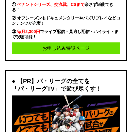
①
ペナントシリーズ、交流戦、CSまで
余さず堪能でき
る！
② オフシーズンもドキュメンタリーやバズリプレイなどコ
ンテンツが充実！
③
毎月2,300円
でライブ配信・見逃し配信・ハイライトま
で視聴可能！
お申し込み特設ページ
【PR】パ・リーグの全てを
「パ・リーグTV」で遊び尽くす！