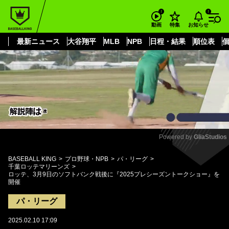
もっと見る
arrow_forward_ios
お知らせ
動画
特集
最新ニュース
大谷翔平
MLB
NPB
日程・結果
順位表
Powered by 
GliaStudios
Mute
BASEBALL KING
プロ野球・NPB
パ・リーグ
千葉ロッテマリーンズ
ロッテ、3月9日のソフトバンク戦後に『2025プレシーズントークショー』を
開催
パ・リーグ
2025.02.10 17:09