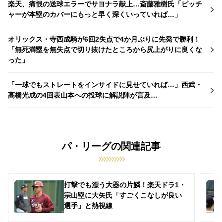
楽天、痛恨の送球エラーでサヨナラ献上…斎藤雅樹氏「ピッチ
ャーが本塁のカバーにもっと早く深くいっていれば…」
オリックス・寺西成騎が6回2失点で4か月ぶりに先発で勝利！
「無死満塁を無失点で切り抜けたところから尻上がりに良くな
った」
「一球でもストレートをインサイドに見せていれば…」西武・
髙橋光成の4回表山本への投球に解説陣が言及…
パ・リーグの関連記事
打撃でも漂う大器の片鱗！楽天ドラ1・
宗山塁に大矢氏「すごくこなしが良い
選手」と熱視線