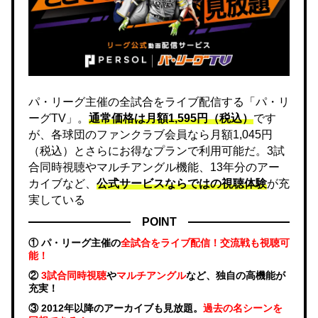
パ・リーグ主催の全試合をライブ配信する「パ・リ
ーグTV」。
通常価格は月額1,595円（税込）
です
が、各球団のファンクラブ会員なら月額1,045円
（税込）とさらにお得なプランで利用可能だ。3試
合同時視聴やマルチアングル機能、13年分のアー
カイブなど、
公式サービスならではの視聴体験
が充
実している
POINT
① パ・リーグ主催の
全試合をライブ配信！交流戦も視聴可
能！
②
3試合同時視聴
や
マルチアングル
など、独自の高機能が
充実！
③ 2012年以降のアーカイブも見放題。
過去の名シーンを