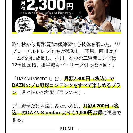
昨年秋から“昭和流”の猛練習で心技体を磨いた。“サ
ブローチルドレン”たちが躍動し、藤原、西川はチ
ームの顔に成長し、小川、友杉の二遊間コンビは
12球団屈指。後半戦もパ・リーグ引っ掻き回す。
「DAZN Baseball」は、
月額2,300円（税込）で
DAZNのプロ野球コンテンツをすべて楽しめるプラ
ン
（月々払いの年間プランのみ）。
プロ野球だけを楽しみたい方は、
月額4,200円（税
込）のDAZN Standard​よりも1,900円お得
に視聴で
きる。
POINT