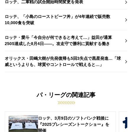
ロッテ、二軍戦の試合開始時間変更を発表
ロッテ、「小島のローストビーフ丼」が4年連続で販売数
10,000食を突破
ロッテ・愛斗「今自分が何できると考えて…」益田が通算
250S達成した8月4日――。攻走守で勝利に貢献する働き
オリックス・田嶋大樹が先発復帰も5回3失点で黒星発進…「球
威というよりも、球質やコントロールで戦えると…」
パ・リーグの関連記事
ロッテ、3月9日のソフトバンク戦後に
『2025プレシーズントークショー』を
開催