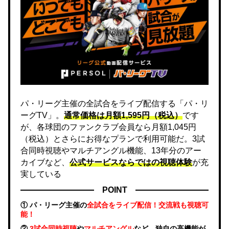
パ・リーグ主催の全試合をライブ配信する「パ・リ
ーグTV」。
通常価格は月額1,595円（税込）
です
が、各球団のファンクラブ会員なら月額1,045円
（税込）とさらにお得なプランで利用可能だ。3試
合同時視聴やマルチアングル機能、13年分のアー
カイブなど、
公式サービスならではの視聴体験
が充
実している
POINT
① パ・リーグ主催の
全試合をライブ配信！交流戦も視聴可
能！
②
3試合同時視聴
や
マルチアングル
など、独自の高機能が