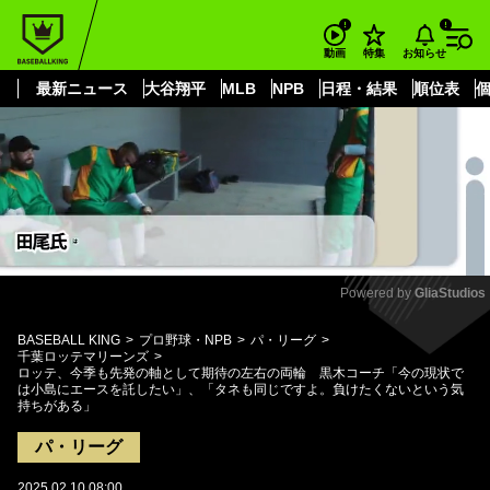
もっと見る
arrow_forward_ios
お知らせ
動画
特集
最新ニュース
大谷翔平
MLB
NPB
日程・結果
順位表
Powered by 
GliaStudios
Mute
BASEBALL KING
プロ野球・NPB
パ・リーグ
千葉ロッテマリーンズ
ロッテ、今季も先発の軸として期待の左右の両輪 黒木コーチ「今の現状で
は小島にエースを託したい」、「タネも同じですよ。負けたくないという気
持ちがある」
パ・リーグ
2025.02.10 08:00