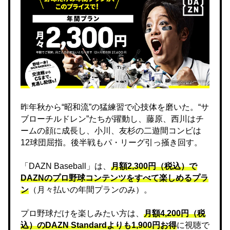
昨年秋から“昭和流”の猛練習で心技体を磨いた。“サ
ブローチルドレン”たちが躍動し、藤原、西川はチ
ームの顔に成長し、小川、友杉の二遊間コンビは
12球団屈指。後半戦もパ・リーグ引っ掻き回す。
「DAZN Baseball」は、
月額2,300円（税込）で
DAZNのプロ野球コンテンツをすべて楽しめるプラ
ン
（月々払いの年間プランのみ）。
プロ野球だけを楽しみたい方は、
月額4,200円（税
込）のDAZN Standard​よりも1,900円お得
に視聴で