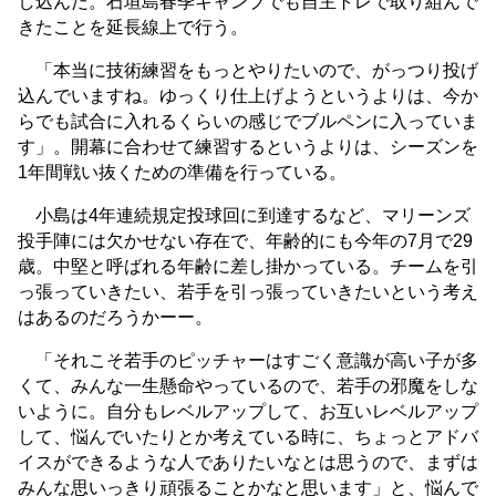
し込んだ。石垣島春季キャンプでも自主トレで取り組んで
きたことを延長線上で行う。
「本当に技術練習をもっとやりたいので、がっつり投げ
込んでいますね。ゆっくり仕上げようというよりは、今か
らでも試合に入れるくらいの感じでブルペンに入っていま
す」。開幕に合わせて練習するというよりは、シーズンを
1年間戦い抜くための準備を行っている。
小島は4年連続規定投球回に到達するなど、マリーンズ
投手陣には欠かせない存在で、年齢的にも今年の7月で29
歳。中堅と呼ばれる年齢に差し掛かっている。チームを引
っ張っていきたい、若手を引っ張っていきたいという考え
はあるのだろうかーー。
「それこそ若手のピッチャーはすごく意識が高い子が多
くて、みんな一生懸命やっているので、若手の邪魔をしな
いように。自分もレベルアップして、お互いレベルアップ
して、悩んでいたりとか考えている時に、ちょっとアドバ
イスができるような人でありたいなとは思うので、まずは
みんな思いっきり頑張ることかなと思います」と、悩んで