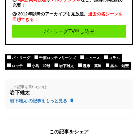
充実！
③ 2012年以降のアーカイブも見放題。
過去の名シーンを
回想できる！
パ・リーグTV申し込み
パ・リーグ
千葉ロッテマリーンズ
ニュース
コラム
ロッテ
小島 和哉
岩下雄太
種市 篤暉
黒木 知宏
この記事を書いたのは
岩下雄太
岩下雄太 の記事をもっと見る
この記事をシェア