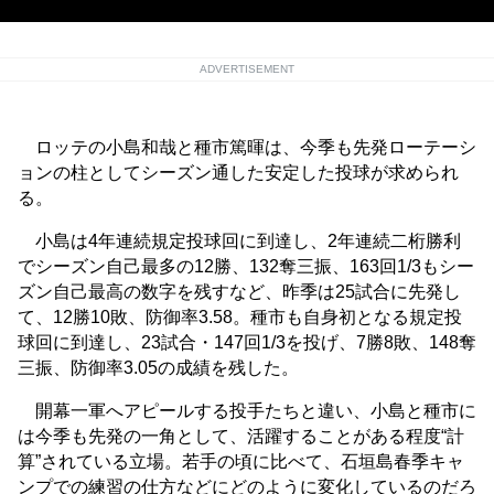
ADVERTISEMENT
ロッテの小島和哉と種市篤暉は、今季も先発ローテーシ
ョンの柱としてシーズン通した安定した投球が求められ
る。
小島は4年連続規定投球回に到達し、2年連続二桁勝利
でシーズン自己最多の12勝、132奪三振、163回1/3もシー
ズン自己最高の数字を残すなど、昨季は25試合に先発し
て、12勝10敗、防御率3.58。種市も自身初となる規定投
球回に到達し、23試合・147回1/3を投げ、7勝8敗、148奪
三振、防御率3.05の成績を残した。
開幕一軍へアピールする投手たちと違い、小島と種市に
は今季も先発の一角として、活躍することがある程度“計
算”されている立場。若手の頃に比べて、石垣島春季キャ
ンプでの練習の仕方などにどのように変化しているのだろ