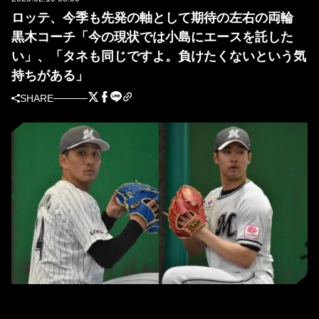
ロッテ、今季も先発の軸として期待の左右の両輪
黒木コーチ「今の現状では小島にエースを託した
い」、「タネも同じですよ。負けたくないという気
持ちがある」
SHARE
ロッテの小島和哉（左）と種市篤暉（右）［撮影＝岩下雄太］