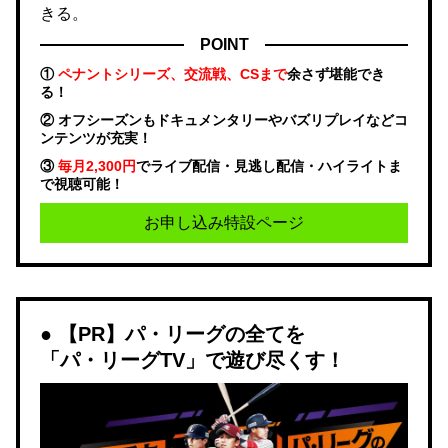
きる。
POINT
①
ペナントシリーズ、交流戦、CSまで
余さず堪能でき
る！
② オフシーズンもドキュメンタリーやバズリプレイなどコ
ンテンツが充実！
③
毎月2,300円
でライブ配信・見逃し配信・ハイライトま
で視聴可能！
お申し込み特設ページ
【PR】パ・リーグの全てを
「パ・リーグTV」で遊び尽くす！