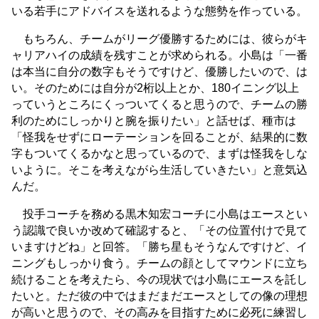
いる若手にアドバイスを送れるような態勢を作っている。
もちろん、チームがリーグ優勝するためには、彼らがキ
ャリアハイの成績を残すことが求められる。小島は「一番
は本当に自分の数字もそうですけど、優勝したいので、は
い。そのためには自分が2桁以上とか、180イニング以上
っていうところにくっついてくると思うので、チームの勝
利のためにしっかりと腕を振りたい」と話せば、種市は
「怪我をせずにローテーションを回ることが、結果的に数
字もついてくるかなと思っているので、まずは怪我をしな
いように。そこを考えながら生活していきたい」と意気込
んだ。
投手コーチを務める黒木知宏コーチに小島はエースとい
う認識で良いか改めて確認すると、「その位置付けで見て
いますけどね」と回答。「勝ち星もそうなんですけど、イ
ニングもしっかり食う。チームの顔としてマウンドに立ち
続けることを考えたら、今の現状では小島にエースを託し
たいと。ただ彼の中ではまだまだエースとしての像の理想
が高いと思うので、その高みを目指すために必死に練習し