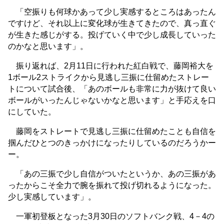
「空振りも何球かあって少し実感するところはあったん
ですけど、それ以上に変化球が生きてきたので、真っ直ぐ
が生きた感じがする。投げていく中で少し成長していった
のかなと思います」。
振り返れば、2月11日に行われた紅白戦で、藤岡裕大を
1ボール2ストライクから見逃し三振に仕留めたストレー
トについて試合後、「あのボールも非常に力が抜けて良い
ボールがいったんじゃないかなと思います」と手応えを口
にしていた。
藤岡をストレートで見逃し三振に仕留めたことも自信を
掴んだひとつのきっかけになったりしているのだろうかー
ー。
「あの三振で少し自信がついたというか、あの三振があ
ったからこそ全力で腕を振れて投げ切れるようになった。
少し実感しています」。
一軍初登板となった3月30日のソフトバンク戦、4－4の