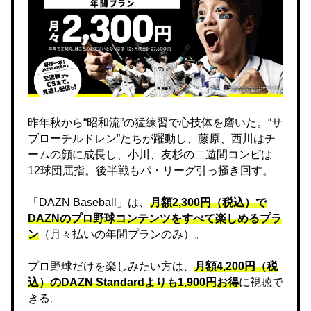
昨年秋から“昭和流”の猛練習で心技体を磨いた。“サ
ブローチルドレン”たちが躍動し、藤原、西川はチ
ームの顔に成長し、小川、友杉の二遊間コンビは
12球団屈指。後半戦もパ・リーグ引っ掻き回す。
「DAZN Baseball」は、
月額2,300円（税込）で
DAZNのプロ野球コンテンツをすべて楽しめるプラ
ン
（月々払いの年間プランのみ）。
プロ野球だけを楽しみたい方は、
月額4,200円（税
込）のDAZN Standard​よりも1,900円お得
に視聴で
きる。