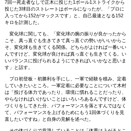
7回一死走者なしで正木に投じた1ボール1ストライクから
投じた3球目のストレートはボールになったが、「プロに
入ってから152がマックスです」と、自己最速となる152
キロを計測した。
変化球に関しても、「変化球の腕の振りが良かったから
こそ、真っ直ぐも生きてきて真っ直ぐの勢いがいいからこ
そ、変化球も生きてくる関係。どちらがよければ一番いい
んですけど、変化球が良ければ真っ直ぐも生きてくる。い
いバランスに投げられるようにできればいいかなと思いま
す」と話す。
プロ初登板・初勝利を手にし、一軍で経験を積み、定着
していきたいところ。一軍定着に必要なことについて木村
は「投げる体力であったり、環境に慣れることだったり、
やらなければいけないことはいろいろあるんですけど、体
づくりをしてきた分、パフォーマンスを落とすんではなく
て、パフォーマンスを上げるためにもう1回体づくりを見
直したいですね」と自身の見解を述べた。
その体づくりで意識していることは「体重は上がるとこ