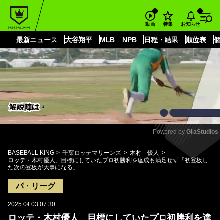
もっと見る
arrow_forward_ios
お知らせ
動画
特集
最新ニュース
大谷翔平
MLB
NPB
日程・結果
順位表
Powered by 
GliaStudios
Mute
BASEBALL KING
千葉ロッテマリーンズ
木村 優人
ロッテ・木村優人、目標にしていたプロ初勝利を達成も満足せず「初登板し
た次の登板が大事になる」
パ・リーグ
2025.04.03 07:30
ロッテ・木村優人、目標にしていたプロ初勝利を達