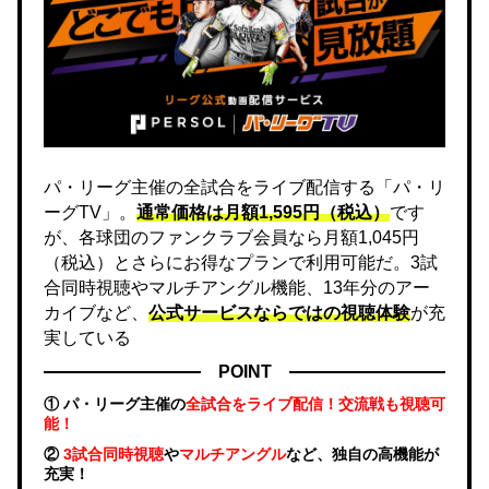
パ・リーグ主催の全試合をライブ配信する「パ・リ
ーグTV」。
通常価格は月額1,595円（税込）
です
が、各球団のファンクラブ会員なら月額1,045円
（税込）とさらにお得なプランで利用可能だ。3試
合同時視聴やマルチアングル機能、13年分のアー
カイブなど、
公式サービスならではの視聴体験
が充
実している
POINT
① パ・リーグ主催の
全試合をライブ配信！交流戦も視聴可
能！
②
3試合同時視聴
や
マルチアングル
など、独自の高機能が
充実！