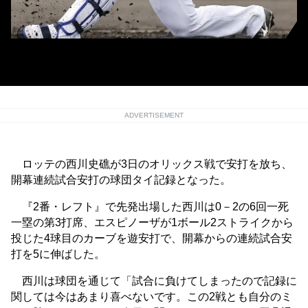
ロッテ・西川史礁(C)Kyodo News
ADVERTISEMENT
ロッテの西川史礁が3日のオリックス戦で安打を放ち、
開幕連続試合安打の球団タイ記録となった。
『2番・レフト』で先発出場した西川は0－2の6回一死
一塁の第3打席、エスピノーザが1ボール2ストライクから
投じた4球目のカーブを遊安打で、開幕からの連続試合安
打を5に伸ばした。
西川は球団を通じて「試合に負けてしまったので記録に
関しては今はあまり喜べないです。この2戦とも自分のミ