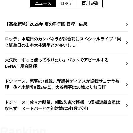
ニュース
ロッテ
西川史礁
【高校野球】2026年 夏の甲子園 日程・結果
ロッテ、水曜日のカンパネラが試合前にスペシャルライブ「同
じ誕生日の山本大斗選手とお会いし…」
大矢氏「ずっと使ってやりたい」バットでアピールする
DeNA・度会隆輝
ドジャース、悪夢の7連敗…守護神ディアスが逆転サヨナラ被
弾 佐々木朗希6回2失点、大谷翔平は10戦ぶり無安打
ドジャース・佐々木朗希、6回2失点で降板 3登板連続白星は
ならず ヌートバーとの初対戦は3打数1安打