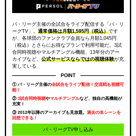
パ・リーグ主催の全試合をライブ配信する「パ・リ
ーグTV」。
通常価格は月額1,595円（税込）
です
が、各球団のファンクラブ会員なら月額1,045円
（税込）とさらにお得なプランで利用可能だ。3試
合同時視聴やマルチアングル機能、13年分のアー
カイブなど、
公式サービスならではの視聴体験
が充
実している
POINT
① パ・リーグ主催の
全試合をライブ配信！交流戦も視聴可
能！
②
3試合同時視聴
や
マルチアングル
など、独自の高機能が
充実！
③ 2012年以降のアーカイブも見放題。
過去の名シーンを
回想できる！
パ・リーグTV申し込み