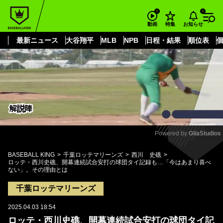
もっと見る
arrow_forward_ios
お知らせ
動画
特集
最新ニュース
大谷翔平
MLB
NPB
日程・結果
順位表
Powered by 
GliaStudios
Mute
BASEBALL KING
千葉ロッテマリーンズ
西川 史礁
ロッテ・西川史礁、開幕連続試合安打の球団タイ記録も…「今はあまり喜べ
ない」。その理由とは
千葉ロッテマリーンズ
2025.04.03 18:54
ロッテ・西川史礁、開幕連続試合安打の球団タイ記