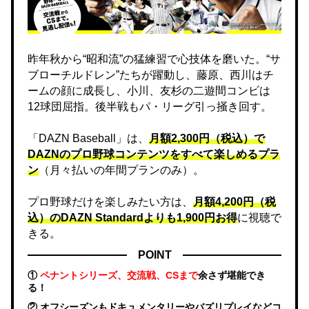
昨年秋から“昭和流”の猛練習で心技体を磨いた。“サ
ブローチルドレン”たちが躍動し、藤原、西川はチ
ームの顔に成長し、小川、友杉の二遊間コンビは
12球団屈指。後半戦もパ・リーグ引っ掻き回す。
「DAZN Baseball」は、
月額2,300円（税込）で
DAZNのプロ野球コンテンツをすべて楽しめるプラ
ン
（月々払いの年間プランのみ）。
プロ野球だけを楽しみたい方は、
月額4,200円（税
込）のDAZN Standard​よりも1,900円お得
に視聴で
きる。
POINT
①
ペナントシリーズ、交流戦、CSまで
余さず堪能でき
る！
② オフシーズンもドキュメンタリーやバズリプレイなどコ