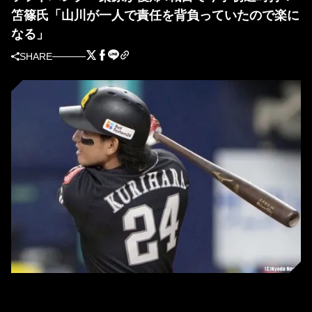
笘篠氏「山川が一人で責任を背負っていたので楽に
なる」
SHARE
ソフトバンク・栗原陵矢 (C)Kyodo News