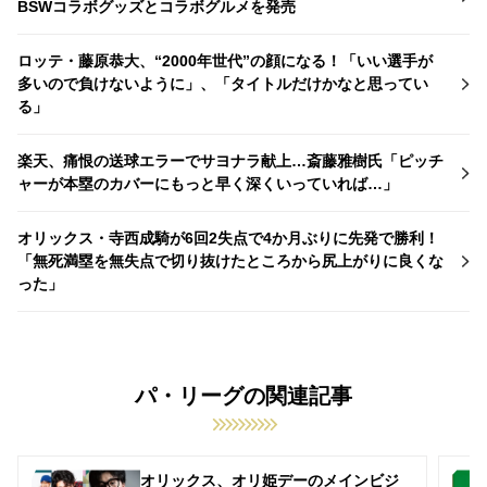
BSWコラボグッズとコラボグルメを発売
ロッテ・藤原恭大、“2000年世代”の顔になる！「いい選手が
多いので負けないように」、「タイトルだけかなと思ってい
る」
楽天、痛恨の送球エラーでサヨナラ献上…斎藤雅樹氏「ピッチ
ャーが本塁のカバーにもっと早く深くいっていれば…」
オリックス・寺西成騎が6回2失点で4か月ぶりに先発で勝利！
「無死満塁を無失点で切り抜けたところから尻上がりに良くな
った」
パ・リーグの関連記事
オリックス、オリ姫デーのメインビジ