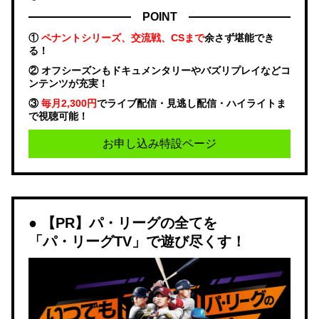
POINT
①
ペナントシリーズ、交流戦、CSまで
余さず堪能でき
る！
② オフシーズンもドキュメンタリーやバズリプレイなどコ
ンテンツが充実！
③
毎月2,300円
でライブ配信・見逃し配信・ハイライトま
で視聴可能！
お申し込み特設ページ
【PR】パ・リーグの全てを
「パ・リーグTV」で遊び尽くす！