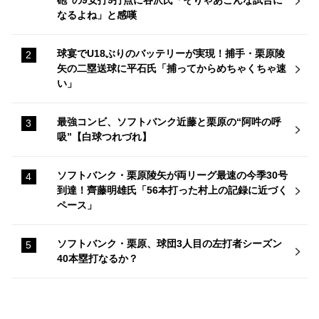
砲"の9安打9打点に谷沢氏「そりゃあこんな試合に
なるよね」と感嘆
球宴でU18ぶりのバッテリーが実現！捕手・栗原陵
矢の二塁送球に平石氏「捕ってからめちゃくちゃ速
い」
最強コンビ、ソフトバンク近藤と栗原の“阿吽の呼
吸”【白球つれづれ】
ソフトバンク・栗原陵矢が両リーグ最速の今季30号
到達！齊藤明雄氏「56本打った村上の記録に近づく
ペース」
ソフトバンク・栗原、球団3人目の左打者シーズン
40本塁打なるか？