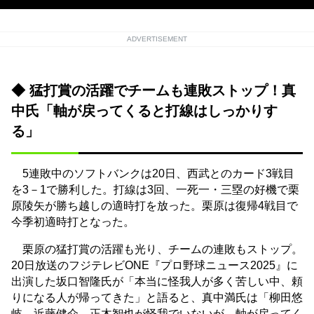
ADVERTISEMENT
◆ 猛打賞の活躍でチームも連敗ストップ！真
中氏「軸が戻ってくると打線はしっかりす
る」
5連敗中のソフトバンクは20日、西武とのカード3戦目
を3－1で勝利した。打線は3回、一死一・三塁の好機で栗
原陵矢が勝ち越しの適時打を放った。栗原は復帰4戦目で
今季初適時打となった。
栗原の猛打賞の活躍も光り、チームの連敗もストップ。
20日放送のフジテレビONE『プロ野球ニュース2025』に
出演した坂口智隆氏が「本当に怪我人が多く苦しい中、頼
りになる人が帰ってきた」と語ると、真中満氏は「柳田悠
岐、近藤健介、正木智也が怪我でいないが、軸が戻ってく