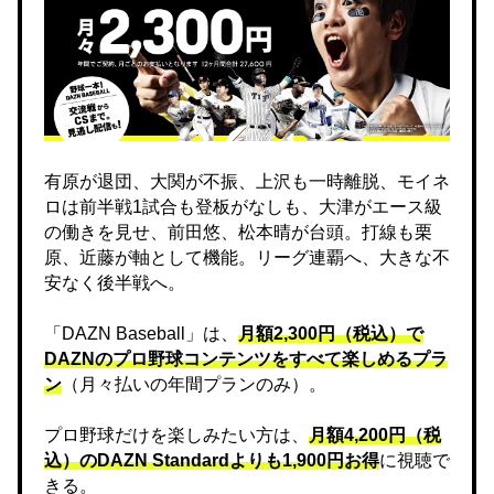
有原が退団、大関が不振、上沢も一時離脱、モイネ
ロは前半戦1試合も登板がなしも、大津がエース級
の働きを見せ、前田悠、松本晴が台頭。打線も栗
原、近藤が軸として機能。リーグ連覇へ、大きな不
安なく後半戦へ。
「DAZN Baseball」は、
月額2,300円（税込）で
DAZNのプロ野球コンテンツをすべて楽しめるプラ
ン
（月々払いの年間プランのみ）。
プロ野球だけを楽しみたい方は、
月額4,200円（税
込）のDAZN Standard​よりも1,900円お得
に視聴で
きる。