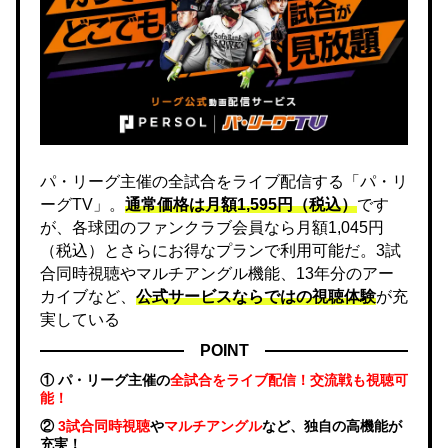
パ・リーグ主催の全試合をライブ配信する「パ・リ
ーグTV」。
通常価格は月額1,595円（税込）
です
が、各球団のファンクラブ会員なら月額1,045円
（税込）とさらにお得なプランで利用可能だ。3試
合同時視聴やマルチアングル機能、13年分のアー
カイブなど、
公式サービスならではの視聴体験
が充
実している
POINT
① パ・リーグ主催の
全試合をライブ配信！交流戦も視聴可
能！
②
3試合同時視聴
や
マルチアングル
など、独自の高機能が
充実！