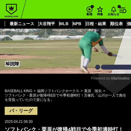
もっと見る
arrow_forward_ios
お知らせ
動画
特集
最新ニュース
大谷翔平
MLB
NPB
日程・結果
順位表
Powered by 
GliaStudios
Mute
BASEBALL KING
福岡ソフトバンクホークス
栗原 陵矢
ソフトバンク・栗原が復帰4戦目で今季初適時打！笘篠氏「山川が一人で責任
を背負っていたので楽になる」
パ・リーグ
2025.04.21 06:30
ソフトバンク・栗原が復帰4戦目で今季初適時打！